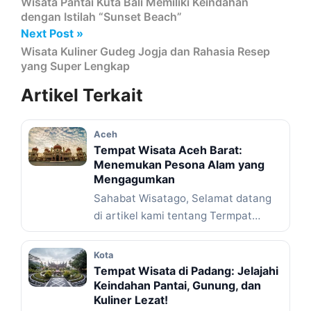
Wisata Pantai Kuta Bali Memiliki Keindahan
dengan Istilah “Sunset Beach”
Next Post »
Wisata Kuliner Gudeg Jogja dan Rahasia Resep
yang Super Lengkap
Artikel
Terkait
Aceh
Tempat Wisata Aceh Barat:
Menemukan Pesona Alam yang
Mengagumkan
Sahabat Wisatago, Selamat datang
di artikel kami tentang Termpat
Wisata Aceh Barat! Kami akan
membawa ... Baca Selengkapnya
Kota
Tempat Wisata di Padang: Jelajahi
Keindahan Pantai, Gunung, dan
Kuliner Lezat!