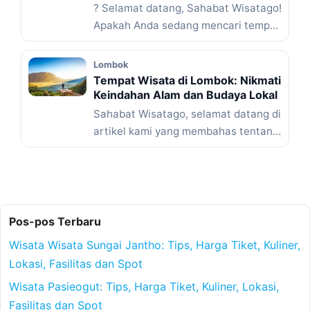
? Selamat datang, Sahabat Wisatago!
Apakah Anda sedang mencari tempat
wisata di Padang yang menakjubkan?
... Baca Selengkapnya
Lombok
Tempat Wisata di Lombok: Nikmati
Keindahan Alam dan Budaya Lokal
Sahabat Wisatago, selamat datang di
artikel kami yang membahas tentang
tempat wisata di Lombok! Siapa ...
Baca Selengkapnya
Pos-pos Terbaru
Wisata Wisata Sungai Jantho: Tips, Harga Tiket, Kuliner,
Lokasi, Fasilitas dan Spot
Wisata Pasieogut: Tips, Harga Tiket, Kuliner, Lokasi,
Fasilitas dan Spot