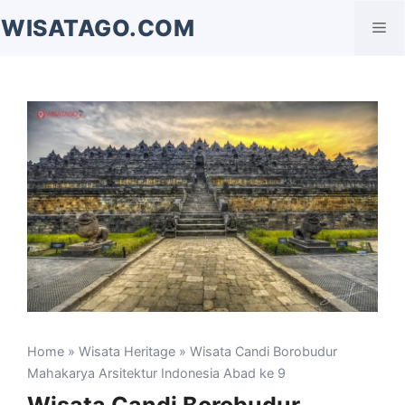
Langsung
WISATAGO.COM
Me
ke
isi
Home
»
Wisata Heritage
» Wisata Candi Borobudur
Mahakarya Arsitektur Indonesia Abad ke 9
Wisata Candi Borobudur