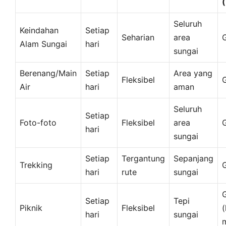
Seluruh
Keindahan
Setiap
Seharian
area
G
Alam Sungai
hari
sungai
Berenang/Main
Setiap
Area yang
Fleksibel
G
Air
hari
aman
Seluruh
Setiap
Foto-foto
Fleksibel
area
G
hari
sungai
Setiap
Tergantung
Sepanjang
Trekking
G
hari
rute
sungai
G
Setiap
Tepi
Piknik
Fleksibel
(
hari
sungai