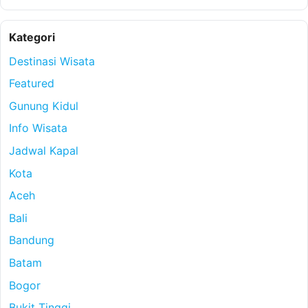
Kategori
Destinasi Wisata
Featured
Gunung Kidul
Info Wisata
Jadwal Kapal
Kota
Aceh
Bali
Bandung
Batam
Bogor
Bukit Tinggi