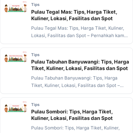
Tips
Pulau Tegal Mas: Tips, Harga Tiket,
Kuliner, Lokasi, Fasilitas dan Spot
Pulau Tegal Mas: Tips, Harga Tiket, Kuliner,
Lokasi, Fasilitas dan Spot – Pernahkah kamu
membayangkan…
Tips
Pulau Tabuhan Banyuwangi: Tips, Harga
Tiket, Kuliner, Lokasi, Fasilitas dan Spot
Pulau Tabuhan Banyuwangi: Tips, Harga
Tiket, Kuliner, Lokasi, Fasilitas dan Spot –
Pernahkah kamu membayangkan…
Tips
Pulau Sombori: Tips, Harga Tiket,
Kuliner, Lokasi, Fasilitas dan Spot
Pulau Sombori: Tips, Harga Tiket, Kuliner,