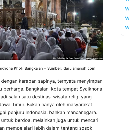
W
Wi
Wi
khona Kholil Bangkalan – Sumber: darulamanah.com
l dengan karapan sapinya, ternyata menyimpan
tu berharga. Bangkalan, kota tempat Syaikhona
adi salah satu destinasi wisata religi yang
 Jawa Timur. Bukan hanya oleh masyarakat
agai penjuru Indonesia, bahkan mancanegara.
untuk berdoa, melainkan juga untuk mencari
an mempelajari lebih dalam tentang sosok