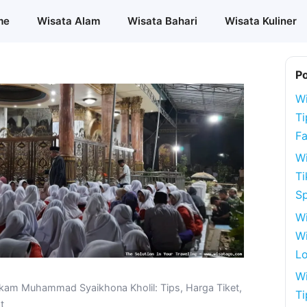
me
Wisata Alam
Wisata Bahari
Wisata Kuliner
P
Wi
Ti
Fa
Wi
Ti
S
W
Wi
Lo
Wi
am Muhammad Syaikhona Kholil: Tips, Harga Tiket,
Ti
t