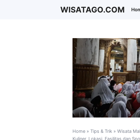
Langsung
WISATAGO.COM
Ho
ke
isi
Home
»
Tips & Trik
» Wisata Mak
Kuliner, Lokasi, Fasilitas dan Spo