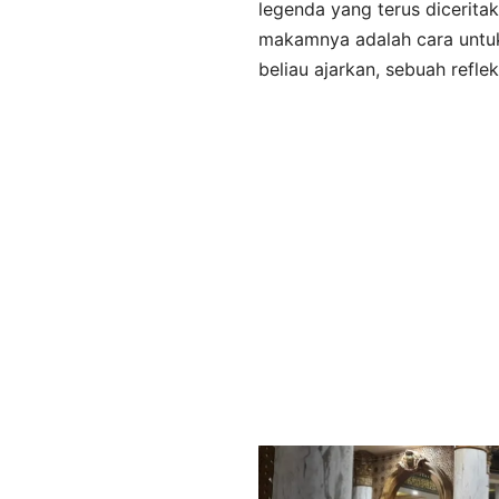
legenda yang terus dicerita
makamnya adalah cara untuk 
beliau ajarkan, sebuah refle