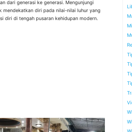
kan dari generasi ke generasi. Mengunjungi
Li
mendekatkan diri pada nilai-nilai luhur yang
M
ksi diri di tengah pusaran kehidupan modern.
Mi
M
R
Ti
Ti
Ti
Ti
Tr
V
Wi
W
Wi