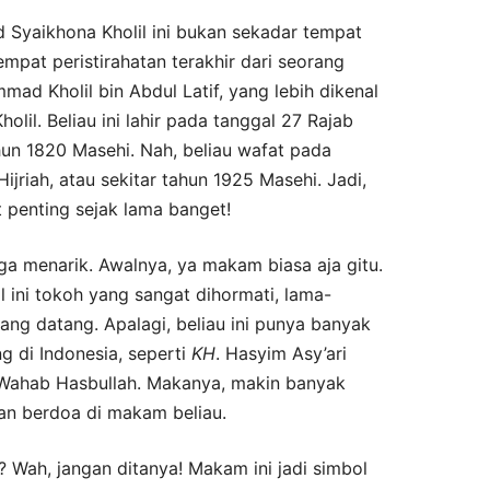
Syaikhona Kholil ini bukan sekadar tempat
tempat peristirahatan terakhir dari seorang
mad Kholil bin Abdul Latif, yang lebih dikenal
lil. Beliau ini lahir pada tanggal 27 Rajab
ahun 1820 Masehi. Nah, beliau wafat pada
jriah, atau sekitar tahun 1925 Masehi. Jadi,
 penting sejak lama banget!
a menarik. Awalnya, ya makam biasa aja gitu.
l ini tokoh yang sangat dihormati, lama-
ng datang. Apalagi, beliau ini punya banyak
g di Indonesia, seperti
KH
. Hasyim Asy’ari
 Wahab Hasbullah. Makanya, makin banyak
an berdoa di makam beliau.
? Wah, jangan ditanya! Makam ini jadi simbol