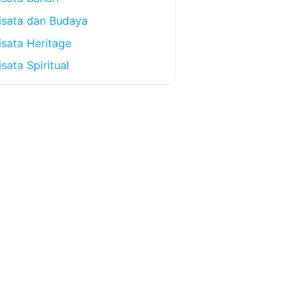
isata dan Budaya
sata Heritage
sata Spiritual