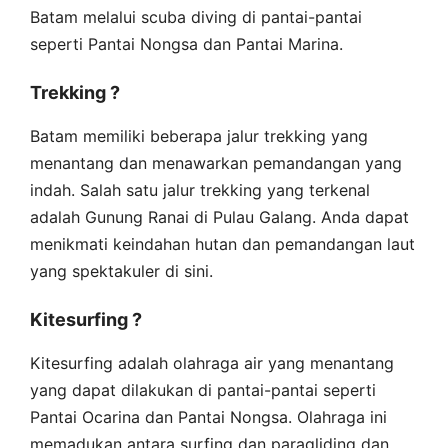
Batam melalui scuba diving di pantai-pantai
seperti Pantai Nongsa dan Pantai Marina.
Trekking ?️
Batam memiliki beberapa jalur trekking yang
menantang dan menawarkan pemandangan yang
indah. Salah satu jalur trekking yang terkenal
adalah Gunung Ranai di Pulau Galang. Anda dapat
menikmati keindahan hutan dan pemandangan laut
yang spektakuler di sini.
Kitesurfing ?
Kitesurfing adalah olahraga air yang menantang
yang dapat dilakukan di pantai-pantai seperti
Pantai Ocarina dan Pantai Nongsa. Olahraga ini
memadukan antara surfing dan paragliding dan