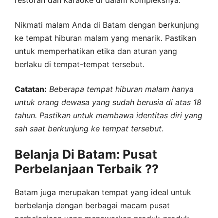
restoran dan karaoke di dalam kompleksnya.
Nikmati malam Anda di Batam dengan berkunjung
ke tempat hiburan malam yang menarik. Pastikan
untuk memperhatikan etika dan aturan yang
berlaku di tempat-tempat tersebut.
Catatan:
Beberapa tempat hiburan malam hanya
untuk orang dewasa yang sudah berusia di atas 18
tahun. Pastikan untuk membawa identitas diri yang
sah saat berkunjung ke tempat tersebut.
Belanja Di Batam: Pusat
Perbelanjaan Terbaik ??️
Batam juga merupakan tempat yang ideal untuk
berbelanja dengan berbagai macam pusat