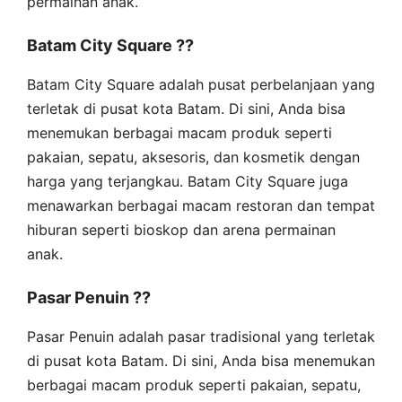
permainan anak.
Batam City Square ?️?
Batam City Square adalah pusat perbelanjaan yang
terletak di pusat kota Batam. Di sini, Anda bisa
menemukan berbagai macam produk seperti
pakaian, sepatu, aksesoris, dan kosmetik dengan
harga yang terjangkau. Batam City Square juga
menawarkan berbagai macam restoran dan tempat
hiburan seperti bioskop dan arena permainan
anak.
Pasar Penuin ??
Pasar Penuin adalah pasar tradisional yang terletak
di pusat kota Batam. Di sini, Anda bisa menemukan
berbagai macam produk seperti pakaian, sepatu,