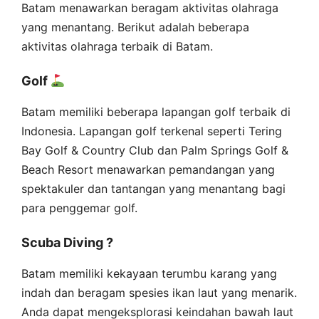
Batam menawarkan beragam aktivitas olahraga
yang menantang. Berikut adalah beberapa
aktivitas olahraga terbaik di Batam.
Golf
Batam memiliki beberapa lapangan golf terbaik di
Indonesia. Lapangan golf terkenal seperti Tering
Bay Golf & Country Club dan Palm Springs Golf &
Beach Resort menawarkan pemandangan yang
spektakuler dan tantangan yang menantang bagi
para penggemar golf.
Scuba Diving ?
Batam memiliki kekayaan terumbu karang yang
indah dan beragam spesies ikan laut yang menarik.
Anda dapat mengeksplorasi keindahan bawah laut