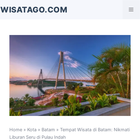
Langsung
WISATAGO.COM
Me
ke
isi
Home
»
Kota
»
Batam
» Tempat Wisata di Batam: Nikmati
Liburan Seru di Pulau Indah