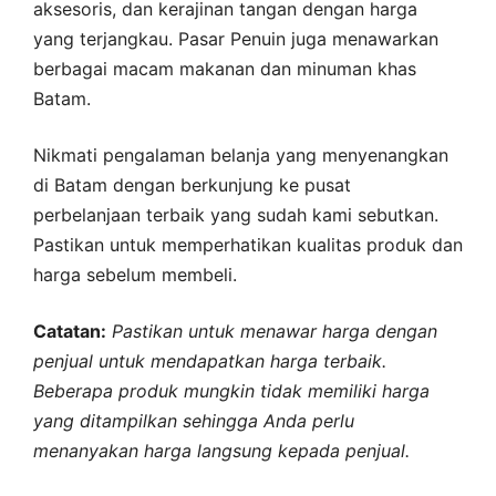
aksesoris, dan kerajinan tangan dengan harga
yang terjangkau. Pasar Penuin juga menawarkan
berbagai macam makanan dan minuman khas
Batam.
Nikmati pengalaman belanja yang menyenangkan
di Batam dengan berkunjung ke pusat
perbelanjaan terbaik yang sudah kami sebutkan.
Pastikan untuk memperhatikan kualitas produk dan
harga sebelum membeli.
Catatan:
Pastikan untuk menawar harga dengan
penjual untuk mendapatkan harga terbaik.
Beberapa produk mungkin tidak memiliki harga
yang ditampilkan sehingga Anda perlu
menanyakan harga langsung kepada penjual.