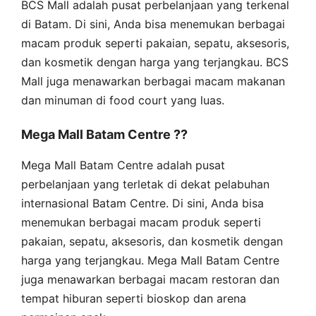
BCS Mall adalah pusat perbelanjaan yang terkenal
di Batam. Di sini, Anda bisa menemukan berbagai
macam produk seperti pakaian, sepatu, aksesoris,
dan kosmetik dengan harga yang terjangkau. BCS
Mall juga menawarkan berbagai macam makanan
dan minuman di food court yang luas.
Mega Mall Batam Centre ?️?
Mega Mall Batam Centre adalah pusat
perbelanjaan yang terletak di dekat pelabuhan
internasional Batam Centre. Di sini, Anda bisa
menemukan berbagai macam produk seperti
pakaian, sepatu, aksesoris, dan kosmetik dengan
harga yang terjangkau. Mega Mall Batam Centre
juga menawarkan berbagai macam restoran dan
tempat hiburan seperti bioskop dan arena