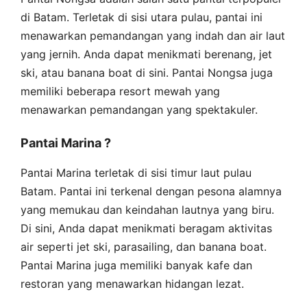
di Batam. Terletak di sisi utara pulau, pantai ini
menawarkan pemandangan yang indah dan air laut
yang jernih. Anda dapat menikmati berenang, jet
ski, atau banana boat di sini. Pantai Nongsa juga
memiliki beberapa resort mewah yang
menawarkan pemandangan yang spektakuler.
Pantai Marina ?
Pantai Marina terletak di sisi timur laut pulau
Batam. Pantai ini terkenal dengan pesona alamnya
yang memukau dan keindahan lautnya yang biru.
Di sini, Anda dapat menikmati beragam aktivitas
air seperti jet ski, parasailing, dan banana boat.
Pantai Marina juga memiliki banyak kafe dan
restoran yang menawarkan hidangan lezat.