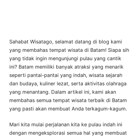
Sahabat Wisatago, selamat datang di blog kami
yang membahas tempat wisata di Batam! Siapa sih
yang tidak ingin mengunjungi pulau yang cantik
ini? Batam memiliki banyak atraksi yang menarik
seperti pantai-pantai yang indah, wisata sejarah
dan budaya, kuliner lezat, serta aktivitas olahraga
yang menantang. Dalam artikel ini, kami akan
membahas semua tempat wisata terbaik di Batam
yang pasti akan membuat Anda terkagum-kagum.
Mari kita mulai perjalanan kita ke pulau indah ini
dengan mengeksplorasi semua hal yang membuat