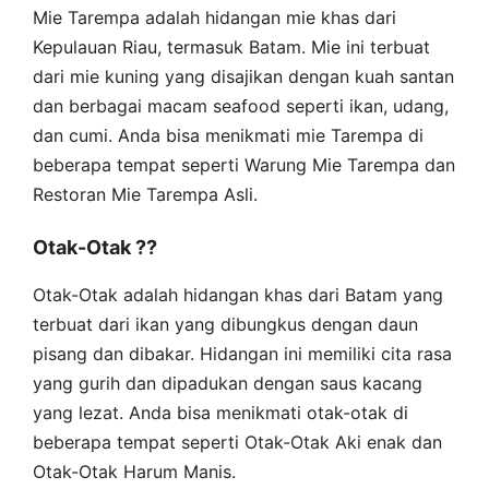
Mie Tarempa adalah hidangan mie khas dari
Kepulauan Riau, termasuk Batam. Mie ini terbuat
dari mie kuning yang disajikan dengan kuah santan
dan berbagai macam seafood seperti ikan, udang,
dan cumi. Anda bisa menikmati mie Tarempa di
beberapa tempat seperti Warung Mie Tarempa dan
Restoran Mie Tarempa Asli.
Otak-Otak ??
Otak-Otak adalah hidangan khas dari Batam yang
terbuat dari ikan yang dibungkus dengan daun
pisang dan dibakar. Hidangan ini memiliki cita rasa
yang gurih dan dipadukan dengan saus kacang
yang lezat. Anda bisa menikmati otak-otak di
beberapa tempat seperti Otak-Otak Aki enak dan
Otak-Otak Harum Manis.