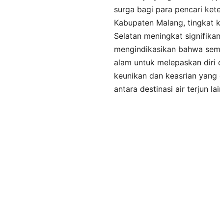
surga bagi para pencari ket
Kabupaten Malang, tingkat k
Selatan meningkat signifika
mengindikasikan bahwa sema
alam untuk melepaskan diri 
keunikan dan keasrian yang 
antara destinasi air terjun la