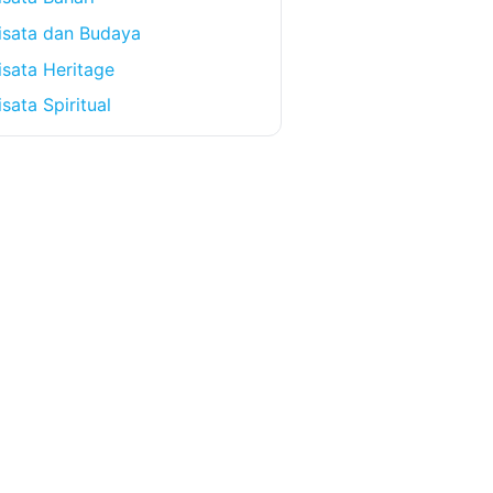
isata dan Budaya
sata Heritage
sata Spiritual