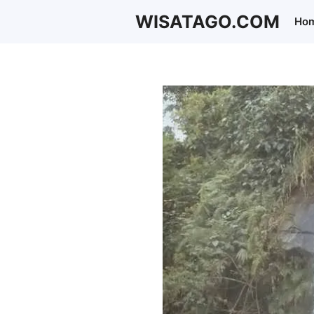
Langsung
WISATAGO.COM
Ho
ke
isi