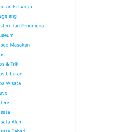
buran Keluarga
agelang
steri dan Fenomena
useum
esep Masakan
ps
ps & Trik
ps Liburan
ps Wisata
avel
ideos
sata
isata Alam
sata Bahari