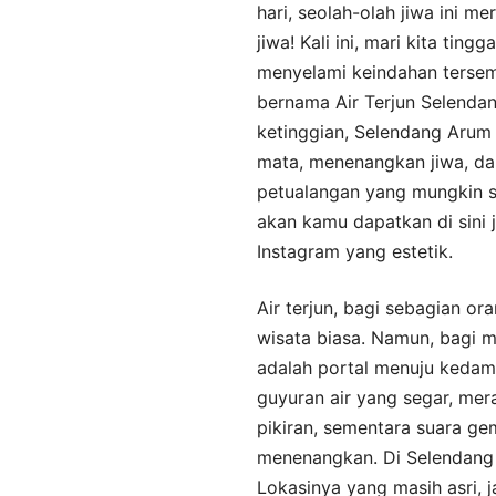
hari, seolah-olah jiwa ini m
jiwa! Kali ini, mari kita ti
menyelami keindahan tersem
bernama Air Terjun Selendang
ketinggian, Selendang Arum
mata, menenangkan jiwa, d
petualangan yang mungkin 
akan kamu dapatkan di sini j
Instagram yang estetik.
Air terjun, bagi sebagian o
wisata biasa. Namun, bagi m
adalah portal menuju kedama
guyuran air yang segar, me
pikiran, sementara suara g
menenangkan. Di Selendang A
Lokasinya yang masih asri, j