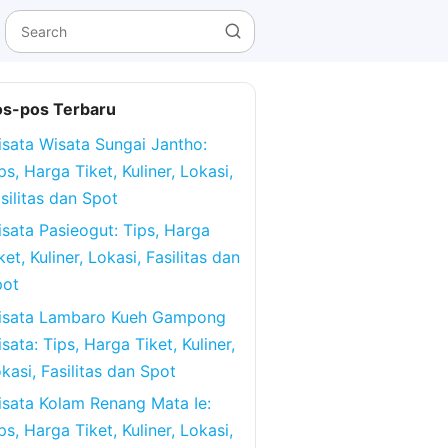
os-pos Terbaru
sata Wisata Sungai Jantho:
ps, Harga Tiket, Kuliner, Lokasi,
silitas dan Spot
sata Pasieogut: Tips, Harga
ket, Kuliner, Lokasi, Fasilitas dan
pot
isata Lambaro Kueh Gampong
sata: Tips, Harga Tiket, Kuliner,
kasi, Fasilitas dan Spot
sata Kolam Renang Mata Ie:
ps, Harga Tiket, Kuliner, Lokasi,