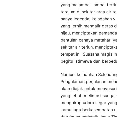
yang melambai-lambai terti
tercium di sekitar area air
hanya legenda, keindahan vis
yang jernih mengalir deras 
hijau, menciptakan pemanda
pantulan cahaya matahari 
sekitar air terjun, mencipt
tempat ini. Suasana magis 
begitu istimewa dan berbeda 
Namun, keindahan Selendang
Pengalaman perjalanan menuj
akan diajak untuk menyusuri 
yang lebat, melintasi sungai-
menghirup udara segar yang 
kamu juga berkesempatan u
dan fauna endemik Jawa Timu