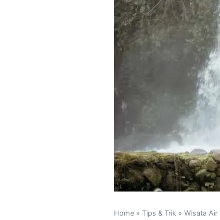
Home
»
Tips & Trik
» Wisata Air 