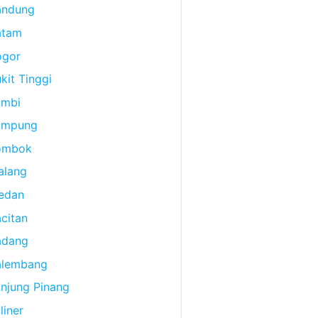
andung
atam
ogor
kit Tinggi
ambi
ampung
ombok
alang
edan
citan
adang
alembang
njung Pinang
liner