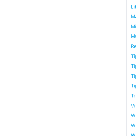
Li
M
Mi
M
R
Ti
Ti
Ti
Ti
Tr
V
Wi
W
Wi