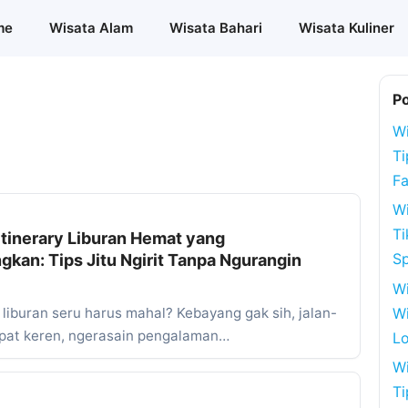
me
Wisata Alam
Wisata Bahari
Wisata Kuliner
P
Wi
Ti
Fa
Wi
Ti
tinerary Liburan Hemat yang
S
kan: Tips Jitu Ngirit Tanpa Ngurangin
W
 liburan seru harus mahal? Kebayang gak sih, jalan-
Wi
mpat keren, ngerasain pengalaman…
Lo
Wi
Ti