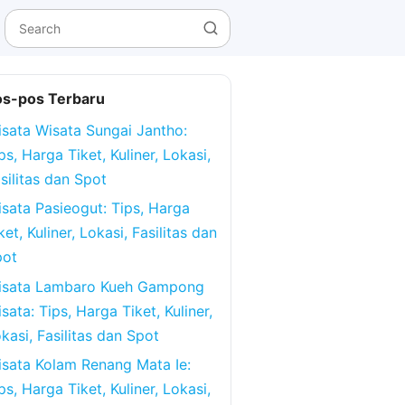
os-pos Terbaru
sata Wisata Sungai Jantho:
ps, Harga Tiket, Kuliner, Lokasi,
silitas dan Spot
sata Pasieogut: Tips, Harga
ket, Kuliner, Lokasi, Fasilitas dan
pot
isata Lambaro Kueh Gampong
sata: Tips, Harga Tiket, Kuliner,
kasi, Fasilitas dan Spot
sata Kolam Renang Mata Ie:
ps, Harga Tiket, Kuliner, Lokasi,