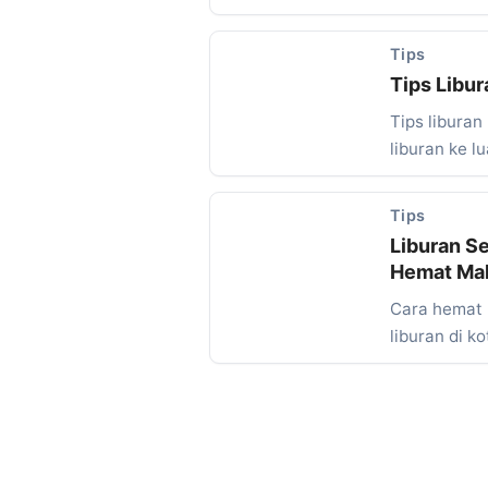
Tips
Tips Libu
Tips liburan
liburan ke l
Tips
Liburan Se
Hemat Mak
Cara hemat m
liburan di k