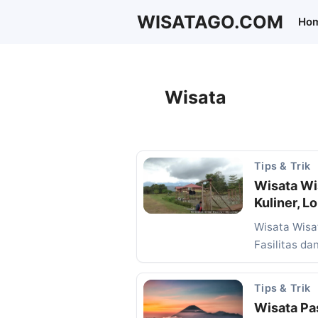
Langsung
WISATAGO.COM
Ho
ke
isi
Wisata
Tips & Trik
Wisata Wis
Kuliner, Lo
Wisata Wisat
Fasilitas d
Tips & Trik
Wisata Pas