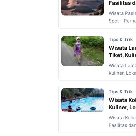
Fasilitas 
Wisata Pasie
Spot – Per
Tips & Trik
Wisata La
Tiket, Kuli
Wisata Lamb
Kuliner, Lok
Tips & Trik
Wisata Kol
Kuliner, Lo
Wisata Kolam
Fasilitas d