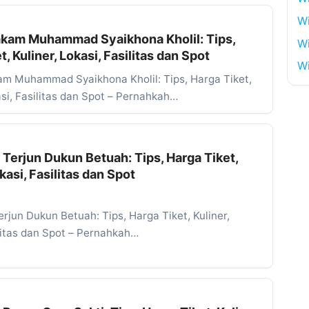
W
kam Muhammad Syaikhona Kholil: Tips,
Wi
t, Kuliner, Lokasi, Fasilitas dan Spot
Wi
m Muhammad Syaikhona Kholil: Tips, Harga Tiket,
asi, Fasilitas dan Spot – Pernahkah…
 Terjun Dukun Betuah: Tips, Harga Tiket,
kasi, Fasilitas dan Spot
erjun Dukun Betuah: Tips, Harga Tiket, Kuliner,
litas dan Spot – Pernahkah…