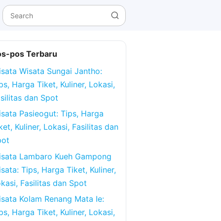
os-pos Terbaru
sata Wisata Sungai Jantho:
ps, Harga Tiket, Kuliner, Lokasi,
silitas dan Spot
sata Pasieogut: Tips, Harga
ket, Kuliner, Lokasi, Fasilitas dan
pot
isata Lambaro Kueh Gampong
sata: Tips, Harga Tiket, Kuliner,
kasi, Fasilitas dan Spot
sata Kolam Renang Mata Ie:
ps, Harga Tiket, Kuliner, Lokasi,