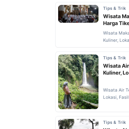
Tips & Trik
Wisata Ma
Harga Tike
Wisata Maka
Kuliner, Lok
Tips & Trik
Wisata Air
Kuliner, Lo
Wisata Air T
Lokasi, Fasi
Tips & Trik