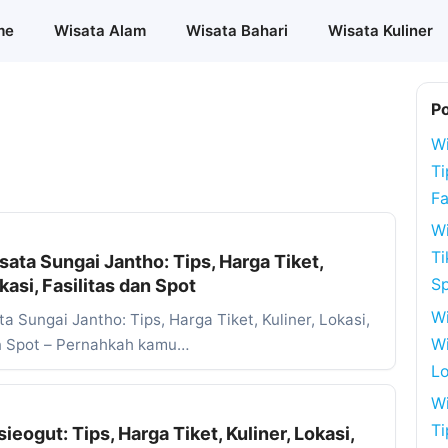
me
Wisata Alam
Wisata Bahari
Wisata Kuliner
P
Wi
Ti
Fa
Wi
Ti
ata Sungai Jantho: Tips, Harga Tiket,
S
kasi, Fasilitas dan Spot
W
a Sungai Jantho: Tips, Harga Tiket, Kuliner, Lokasi,
Wi
an Spot – Pernahkah kamu…
Lo
Wi
Ti
ieogut: Tips, Harga Tiket, Kuliner, Lokasi,