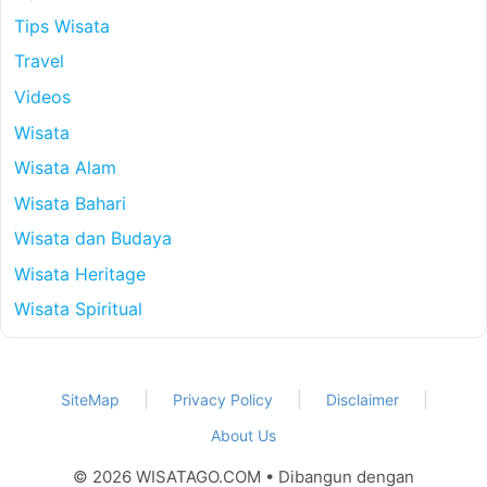
Tips Wisata
Travel
Videos
Wisata
Wisata Alam
Wisata Bahari
Wisata dan Budaya
Wisata Heritage
Wisata Spiritual
SiteMap
Privacy Policy
Disclaimer
About Us
© 2026 WISATAGO.COM
• Dibangun dengan