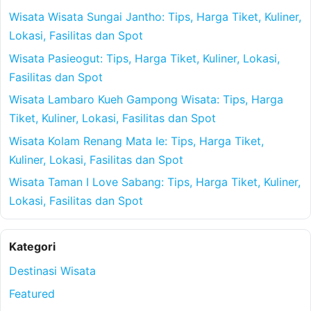
Wisata Wisata Sungai Jantho: Tips, Harga Tiket, Kuliner,
Lokasi, Fasilitas dan Spot
Wisata Pasieogut: Tips, Harga Tiket, Kuliner, Lokasi,
Fasilitas dan Spot
Wisata Lambaro Kueh Gampong Wisata: Tips, Harga
Tiket, Kuliner, Lokasi, Fasilitas dan Spot
Wisata Kolam Renang Mata Ie: Tips, Harga Tiket,
Kuliner, Lokasi, Fasilitas dan Spot
Wisata Taman I Love Sabang: Tips, Harga Tiket, Kuliner,
Lokasi, Fasilitas dan Spot
Kategori
Destinasi Wisata
Featured