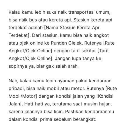
Kalau kamu lebih suka naik transportasi umum,
bisa naik bus atau kereta api. Stasiun kereta api
terdekat adalah [Nama Stasiun Kereta Api
Terdekat]. Dari stasiun, kamu bisa naik angkot
atau ojek online ke Punden Clelek. Rutenya [Rute
Angkot/Ojek Online] dengan tarif sekitar [Tarif
Angkot/Ojek Online]. Jangan lupa tanya ke
sopirnya ya, biar gak salah arah.
Nah, kalau kamu lebih nyaman pakai kendaraan
pribadi, bisa naik mobil atau motor. Rutenya [Rute
Mobil/Motor] dengan kondisi jalan yang [Kondisi
Jalan]. Hati-hati ya, terutama saat musim hujan,
karena jalannya bisa licin. Pastikan kendaraanmu
dalam kondisi prima sebelum berangkat.