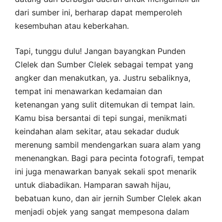
dari sumber ini, berharap dapat memperoleh
kesembuhan atau keberkahan.
Tapi, tunggu dulu! Jangan bayangkan Punden
Clelek dan Sumber Clelek sebagai tempat yang
angker dan menakutkan, ya. Justru sebaliknya,
tempat ini menawarkan kedamaian dan
ketenangan yang sulit ditemukan di tempat lain.
Kamu bisa bersantai di tepi sungai, menikmati
keindahan alam sekitar, atau sekadar duduk
merenung sambil mendengarkan suara alam yang
menenangkan. Bagi para pecinta fotografi, tempat
ini juga menawarkan banyak sekali spot menarik
untuk diabadikan. Hamparan sawah hijau,
bebatuan kuno, dan air jernih Sumber Clelek akan
menjadi objek yang sangat mempesona dalam