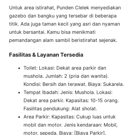
Untuk area istirahat, Punden Clelek menyediakan
gazebo dan bangku yang tersebar di beberapa
titik. Ada juga taman kecil yang asri dan nyaman
untuk bersantai. Kamu bisa menikmati
pemandangan alam sambil beristirahat sejenak.
Fasilitas & Layanan Tersedia
Toilet: Lokasi: Dekat area parkir dan
mushola. Jumlah: 2 (pria dan wanita).
Kondisi: Bersih dan terawat. Biaya: Sukarela.
Tempat Ibadah: Jenis: Mushola. Lokasi:
Dekat area parkir. Kapasitas: 10-15 orang.
Fasilitas pendukung: Alat sholat.
Area Parkir: Kapasitas: Cukup luas untuk
mobil dan motor. Jenis kendaraan: Mobil,
motor, sepeda. Biaya: [Biaya Parkir].