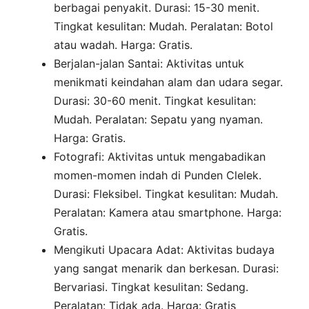
berbagai penyakit. Durasi: 15-30 menit.
Tingkat kesulitan: Mudah. Peralatan: Botol
atau wadah. Harga: Gratis.
Berjalan-jalan Santai: Aktivitas untuk
menikmati keindahan alam dan udara segar.
Durasi: 30-60 menit. Tingkat kesulitan:
Mudah. Peralatan: Sepatu yang nyaman.
Harga: Gratis.
Fotografi: Aktivitas untuk mengabadikan
momen-momen indah di Punden Clelek.
Durasi: Fleksibel. Tingkat kesulitan: Mudah.
Peralatan: Kamera atau smartphone. Harga:
Gratis.
Mengikuti Upacara Adat: Aktivitas budaya
yang sangat menarik dan berkesan. Durasi:
Bervariasi. Tingkat kesulitan: Sedang.
Peralatan: Tidak ada. Harga: Gratis