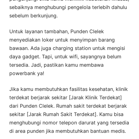
sebaiknya menghubungi pengelola terlebih dahulu
sebelum berkunjung.
Untuk layanan tambahan, Punden Clelek
menyediakan loker untuk menyimpan barang
bawaan. Ada juga charging station untuk mengisi
daya gadget. Tapi, untuk wifi, sayangnya belum
tersedia. Jadi, pastikan kamu membawa
powerbank ya!
Jika kamu membutuhkan fasilitas kesehatan, klinik
terdekat berjarak sekitar [Jarak Klinik Terdekat]
dari Punden Clelek. Rumah sakit terdekat berjarak
sekitar [Jarak Rumah Sakit Terdekat]. Kamu bisa
menghubungi nomor telepon darurat yang tersedia
di area punden jika membutuhkan bantuan medis.