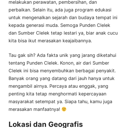
melakukan perawatan, pembersihan, dan
perbaikan. Selain itu, ada juga program edukasi
untuk mengenalkan sejarah dan budaya tempat ini
kepada generasi muda. Semoga Punden Clelek
dan Sumber Clelek tetap lestari ya, biar anak cucu
kita bisa ikut merasakan keajaibannya.
Tau gak sih? Ada fakta unik yang jarang diketahui
tentang Punden Clelek. Konon, air dari Sumber
Clelek ini bisa menyembuhkan berbagai penyakit.
Banyak orang yang datang dari jauh hanya untuk
mengambil airnya. Percaya atau enggak, yang
penting kita tetap menghormati kepercayaan
masyarakat setempat ya. Siapa tahu, kamu juga
merasakan manfaatnya!
Lokasi dan Geografis