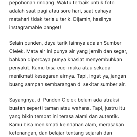
pepohonan rindang. Waktu terbaik untuk foto
adalah saat pagi atau sore hari, saat cahaya
matahari tidak terlalu terik. Dijamin, hasilnya
instagramable banget!
Selain punden, daya tarik lainnya adalah Sumber
Clelek. Mata air ini punya air yang jernih dan segar,
bahkan dipercaya punya khasiat menyembuhkan
penyakit. Kamu bisa cuci muka atau sekadar
menikmati kesegaran airnya. Tapi, ingat ya, jangan
buang sampah sembarangan di sekitar sumber air.
Sayangnya, di Punden Clelek belum ada atraksi
buatan seperti taman atau wahana. Tapi, justru itu
yang bikin tempat ini terasa alami dan autentik.
Kamu bisa menikmati keindahan alam, merasakan
ketenangan, dan belajar tentang sejarah dan