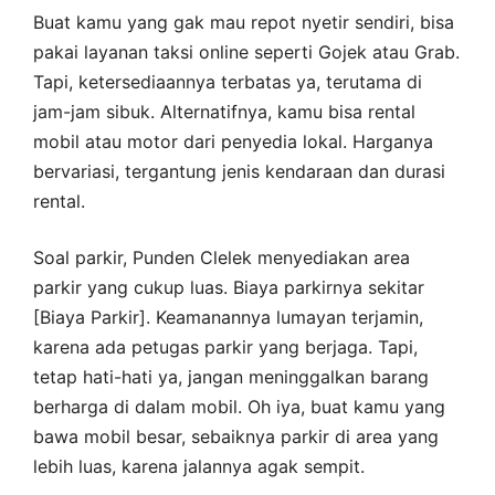
Buat kamu yang gak mau repot nyetir sendiri, bisa
pakai layanan taksi online seperti Gojek atau Grab.
Tapi, ketersediaannya terbatas ya, terutama di
jam-jam sibuk. Alternatifnya, kamu bisa rental
mobil atau motor dari penyedia lokal. Harganya
bervariasi, tergantung jenis kendaraan dan durasi
rental.
Soal parkir, Punden Clelek menyediakan area
parkir yang cukup luas. Biaya parkirnya sekitar
[Biaya Parkir]. Keamanannya lumayan terjamin,
karena ada petugas parkir yang berjaga. Tapi,
tetap hati-hati ya, jangan meninggalkan barang
berharga di dalam mobil. Oh iya, buat kamu yang
bawa mobil besar, sebaiknya parkir di area yang
lebih luas, karena jalannya agak sempit.