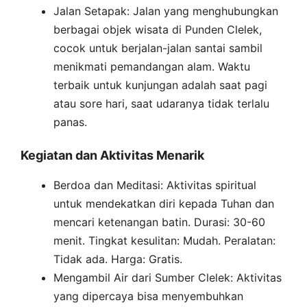
Jalan Setapak: Jalan yang menghubungkan
berbagai objek wisata di Punden Clelek,
cocok untuk berjalan-jalan santai sambil
menikmati pemandangan alam. Waktu
terbaik untuk kunjungan adalah saat pagi
atau sore hari, saat udaranya tidak terlalu
panas.
Kegiatan dan Aktivitas Menarik
Berdoa dan Meditasi: Aktivitas spiritual
untuk mendekatkan diri kepada Tuhan dan
mencari ketenangan batin. Durasi: 30-60
menit. Tingkat kesulitan: Mudah. Peralatan:
Tidak ada. Harga: Gratis.
Mengambil Air dari Sumber Clelek: Aktivitas
yang dipercaya bisa menyembuhkan