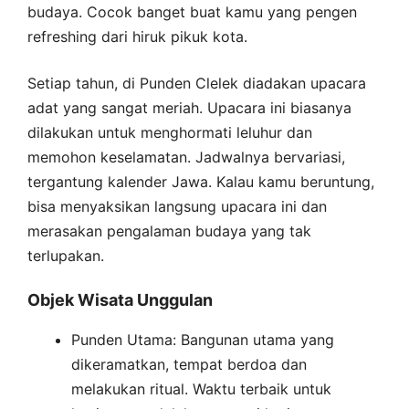
budaya. Cocok banget buat kamu yang pengen
refreshing dari hiruk pikuk kota.
Setiap tahun, di Punden Clelek diadakan upacara
adat yang sangat meriah. Upacara ini biasanya
dilakukan untuk menghormati leluhur dan
memohon keselamatan. Jadwalnya bervariasi,
tergantung kalender Jawa. Kalau kamu beruntung,
bisa menyaksikan langsung upacara ini dan
merasakan pengalaman budaya yang tak
terlupakan.
Objek Wisata Unggulan
Punden Utama: Bangunan utama yang
dikeramatkan, tempat berdoa dan
melakukan ritual. Waktu terbaik untuk