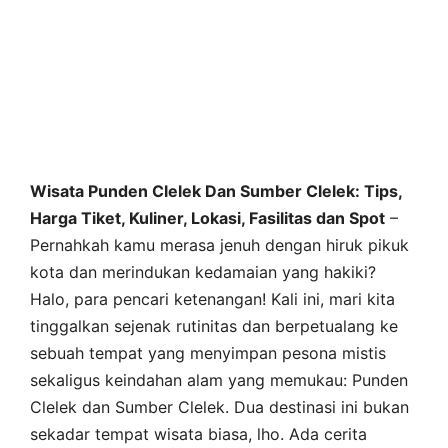
Wisata Punden Clelek Dan Sumber Clelek: Tips,
Harga Tiket, Kuliner, Lokasi, Fasilitas dan Spot
–
Pernahkah kamu merasa jenuh dengan hiruk pikuk
kota dan merindukan kedamaian yang hakiki?
Halo, para pencari ketenangan! Kali ini, mari kita
tinggalkan sejenak rutinitas dan berpetualang ke
sebuah tempat yang menyimpan pesona mistis
sekaligus keindahan alam yang memukau: Punden
Clelek dan Sumber Clelek. Dua destinasi ini bukan
sekadar tempat wisata biasa, lho. Ada cerita