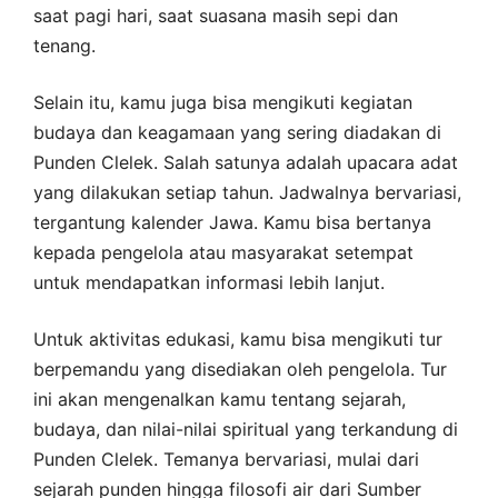
saat pagi hari, saat suasana masih sepi dan
tenang.
Selain itu, kamu juga bisa mengikuti kegiatan
budaya dan keagamaan yang sering diadakan di
Punden Clelek. Salah satunya adalah upacara adat
yang dilakukan setiap tahun. Jadwalnya bervariasi,
tergantung kalender Jawa. Kamu bisa bertanya
kepada pengelola atau masyarakat setempat
untuk mendapatkan informasi lebih lanjut.
Untuk aktivitas edukasi, kamu bisa mengikuti tur
berpemandu yang disediakan oleh pengelola. Tur
ini akan mengenalkan kamu tentang sejarah,
budaya, dan nilai-nilai spiritual yang terkandung di
Punden Clelek. Temanya bervariasi, mulai dari
sejarah punden hingga filosofi air dari Sumber