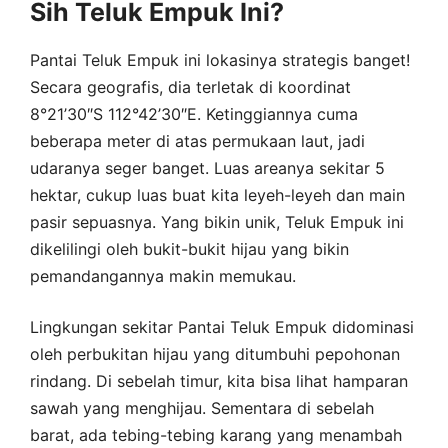
Sih Teluk Empuk Ini?
Pantai Teluk Empuk ini lokasinya strategis banget!
Secara geografis, dia terletak di koordinat
8°21’30″S 112°42’30″E. Ketinggiannya cuma
beberapa meter di atas permukaan laut, jadi
udaranya seger banget. Luas areanya sekitar 5
hektar, cukup luas buat kita leyeh-leyeh dan main
pasir sepuasnya. Yang bikin unik, Teluk Empuk ini
dikelilingi oleh bukit-bukit hijau yang bikin
pemandangannya makin memukau.
Lingkungan sekitar Pantai Teluk Empuk didominasi
oleh perbukitan hijau yang ditumbuhi pepohonan
rindang. Di sebelah timur, kita bisa lihat hamparan
sawah yang menghijau. Sementara di sebelah
barat, ada tebing-tebing karang yang menambah