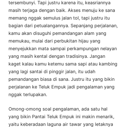
tersembunyi. Tapi justru karena itu, keasriannya
masih terjaga dengan baik. Akses menuju ke sana
memang nggak semulus jalan tol, tapi justru itu
bagian dari petualangannya. Sepanjang perjalanan,
kamu akan disuguhi pemandangan alam yang
memukau, mulai dari perbukitan hijau yang
menyejukkan mata sampai perkampungan nelayan
yang masih kental dengan tradisinya. Jangan
kaget kalau kamu ketemu sama sapi atau kambing
yang lagi santai di pinggir jalan, itu udah
pemandangan biasa di sana. Justru itu yang bikin
perjalanan ke Teluk Empuk jadi pengalaman yang
nggak terlupakan.
Omong-omong soal pengalaman, ada satu hal
yang bikin Pantai Teluk Empuk ini makin menarik,
yaitu keberadaan laguna air tawar yang letaknya