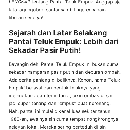
LENGKAP
tentang Pantai Teluk Empuk. Anggap aja
kita lagi ngobrol santai sambil ngerencanain
liburan seru, ya!
Sejarah dan Latar Belakang
Pantai Teluk Empuk: Lebih dari
Sekadar Pasir Putih!
Bayangin deh, Pantai Teluk Empuk ini bukan cuma
sekadar hamparan pasir putih dan deburan ombak.
Ada cerita panjang di baliknya! Konon, nama ‘Teluk
Empuk’ berasal dari bentuk teluknya yang
melengkung dan terlindungi, bikin ombak di sini
jadi super tenang dan “empuk” buat berenang.
Nah, pantai ini mulai dikenal luas sekitar tahun
1980-an, awalnya sih cuma tempat nongkrongnya
nelayan lokal. Mereka sering berteduh di sini