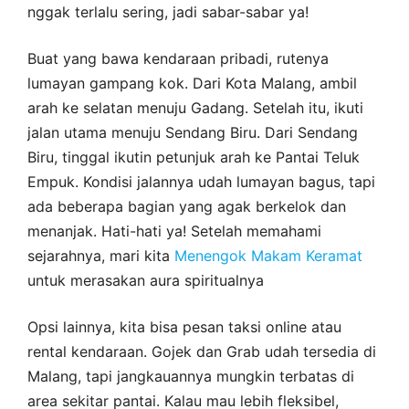
nggak terlalu sering, jadi sabar-sabar ya!
Buat yang bawa kendaraan pribadi, rutenya
lumayan gampang kok. Dari Kota Malang, ambil
arah ke selatan menuju Gadang. Setelah itu, ikuti
jalan utama menuju Sendang Biru. Dari Sendang
Biru, tinggal ikutin petunjuk arah ke Pantai Teluk
Empuk. Kondisi jalannya udah lumayan bagus, tapi
ada beberapa bagian yang agak berkelok dan
menanjak. Hati-hati ya! Setelah memahami
sejarahnya, mari kita
Menengok Makam Keramat
untuk merasakan aura spiritualnya
Opsi lainnya, kita bisa pesan taksi online atau
rental kendaraan. Gojek dan Grab udah tersedia di
Malang, tapi jangkauannya mungkin terbatas di
area sekitar pantai. Kalau mau lebih fleksibel,