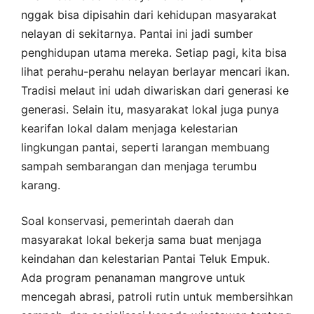
nggak bisa dipisahin dari kehidupan masyarakat
nelayan di sekitarnya. Pantai ini jadi sumber
penghidupan utama mereka. Setiap pagi, kita bisa
lihat perahu-perahu nelayan berlayar mencari ikan.
Tradisi melaut ini udah diwariskan dari generasi ke
generasi. Selain itu, masyarakat lokal juga punya
kearifan lokal dalam menjaga kelestarian
lingkungan pantai, seperti larangan membuang
sampah sembarangan dan menjaga terumbu
karang.
Soal konservasi, pemerintah daerah dan
masyarakat lokal bekerja sama buat menjaga
keindahan dan kelestarian Pantai Teluk Empuk.
Ada program penanaman mangrove untuk
mencegah abrasi, patroli rutin untuk membersihkan