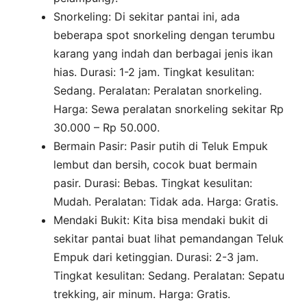
Snorkeling: Di sekitar pantai ini, ada
beberapa spot snorkeling dengan terumbu
karang yang indah dan berbagai jenis ikan
hias. Durasi: 1-2 jam. Tingkat kesulitan:
Sedang. Peralatan: Peralatan snorkeling.
Harga: Sewa peralatan snorkeling sekitar Rp
30.000 – Rp 50.000.
Bermain Pasir: Pasir putih di Teluk Empuk
lembut dan bersih, cocok buat bermain
pasir. Durasi: Bebas. Tingkat kesulitan:
Mudah. Peralatan: Tidak ada. Harga: Gratis.
Mendaki Bukit: Kita bisa mendaki bukit di
sekitar pantai buat lihat pemandangan Teluk
Empuk dari ketinggian. Durasi: 2-3 jam.
Tingkat kesulitan: Sedang. Peralatan: Sepatu
trekking, air minum. Harga: Gratis.