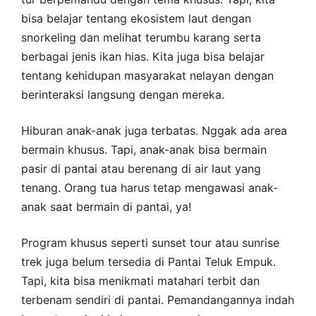
bisa belajar tentang ekosistem laut dengan
snorkeling dan melihat terumbu karang serta
berbagai jenis ikan hias. Kita juga bisa belajar
tentang kehidupan masyarakat nelayan dengan
berinteraksi langsung dengan mereka.
Hiburan anak-anak juga terbatas. Nggak ada area
bermain khusus. Tapi, anak-anak bisa bermain
pasir di pantai atau berenang di air laut yang
tenang. Orang tua harus tetap mengawasi anak-
anak saat bermain di pantai, ya!
Program khusus seperti sunset tour atau sunrise
trek juga belum tersedia di Pantai Teluk Empuk.
Tapi, kita bisa menikmati matahari terbit dan
terbenam sendiri di pantai. Pemandangannya indah