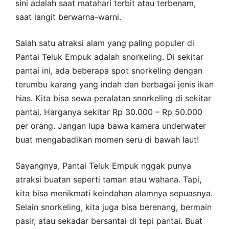
sini adalah saat matahari terbit atau terbenam,
saat langit berwarna-warni.
Salah satu atraksi alam yang paling populer di
Pantai Teluk Empuk adalah snorkeling. Di sekitar
pantai ini, ada beberapa spot snorkeling dengan
terumbu karang yang indah dan berbagai jenis ikan
hias. Kita bisa sewa peralatan snorkeling di sekitar
pantai. Harganya sekitar Rp 30.000 – Rp 50.000
per orang. Jangan lupa bawa kamera underwater
buat mengabadikan momen seru di bawah laut!
Sayangnya, Pantai Teluk Empuk nggak punya
atraksi buatan seperti taman atau wahana. Tapi,
kita bisa menikmati keindahan alamnya sepuasnya.
Selain snorkeling, kita juga bisa berenang, bermain
pasir, atau sekadar bersantai di tepi pantai. Buat