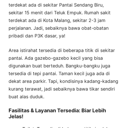
terdekat ada di sekitar Pantai Sendang Biru,
sekitar 15 menit dari Teluk Empuk. Rumah sakit
terdekat ada di Kota Malang, sekitar 2-3 jam
perjalanan. Jadi, sebaiknya bawa obat-obatan
pribadi dan P3K dasar, ya!
Area istirahat tersedia di beberapa titik di sekitar
pantai. Ada gazebo-gazebo kecil yang bisa
digunakan buat berteduh. Bangku-bangku juga
tersedia di tepi pantai. Taman kecil juga ada di
dekat area parkir. Tapi, kondisinya kadang-kadang
kurang terawat, jadi sebaiknya bawa tikar sendiri
buat alas duduk.
Fasilitas & Layanan Tersedia: Biar Lebih
Jelas!