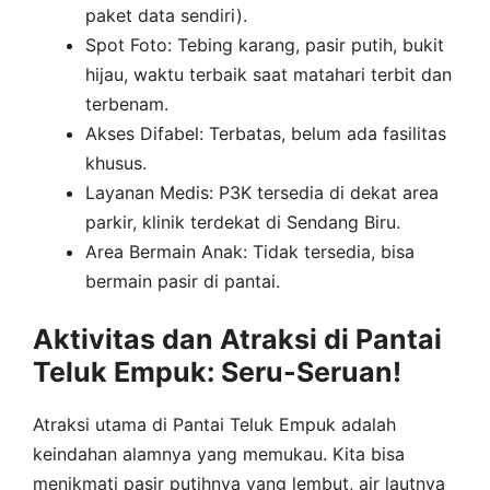
paket data sendiri).
Spot Foto: Tebing karang, pasir putih, bukit
hijau, waktu terbaik saat matahari terbit dan
terbenam.
Akses Difabel: Terbatas, belum ada fasilitas
khusus.
Layanan Medis: P3K tersedia di dekat area
parkir, klinik terdekat di Sendang Biru.
Area Bermain Anak: Tidak tersedia, bisa
bermain pasir di pantai.
Aktivitas dan Atraksi di Pantai
Teluk Empuk: Seru-Seruan!
Atraksi utama di Pantai Teluk Empuk adalah
keindahan alamnya yang memukau. Kita bisa
menikmati pasir putihnya yang lembut, air lautnya