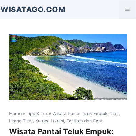
Langsung
WISATAGO.COM
Me
ke
isi
Home
»
Tips & Trik
» Wisata Pantai Teluk Empuk: Tips,
Harga Tiket, Kuliner, Lokasi, Fasilitas dan Spot
Wisata Pantai Teluk Empuk: