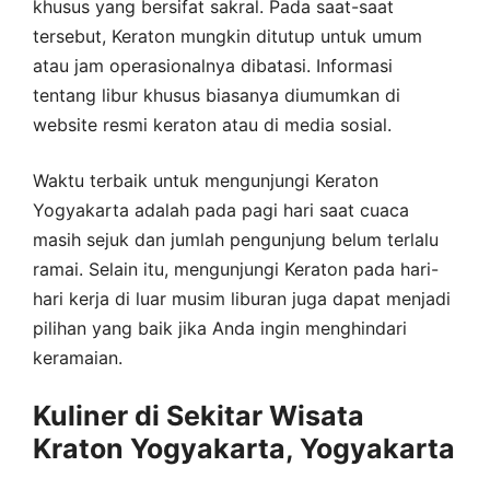
khusus yang bersifat sakral. Pada saat-saat
tersebut, Keraton mungkin ditutup untuk umum
atau jam operasionalnya dibatasi. Informasi
tentang libur khusus biasanya diumumkan di
website resmi keraton atau di media sosial.
Waktu terbaik untuk mengunjungi Keraton
Yogyakarta adalah pada pagi hari saat cuaca
masih sejuk dan jumlah pengunjung belum terlalu
ramai. Selain itu, mengunjungi Keraton pada hari-
hari kerja di luar musim liburan juga dapat menjadi
pilihan yang baik jika Anda ingin menghindari
keramaian.
Kuliner di Sekitar Wisata
Kraton Yogyakarta, Yogyakarta