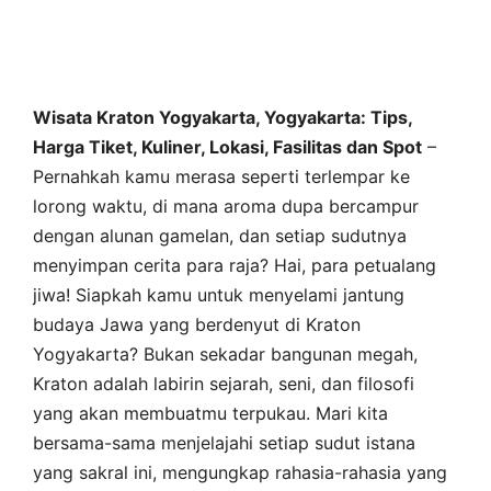
Wisata Kraton Yogyakarta, Yogyakarta: Tips,
Harga Tiket, Kuliner, Lokasi, Fasilitas dan Spot
–
Pernahkah kamu merasa seperti terlempar ke
lorong waktu, di mana aroma dupa bercampur
dengan alunan gamelan, dan setiap sudutnya
menyimpan cerita para raja? Hai, para petualang
jiwa! Siapkah kamu untuk menyelami jantung
budaya Jawa yang berdenyut di Kraton
Yogyakarta? Bukan sekadar bangunan megah,
Kraton adalah labirin sejarah, seni, dan filosofi
yang akan membuatmu terpukau. Mari kita
bersama-sama menjelajahi setiap sudut istana
yang sakral ini, mengungkap rahasia-rahasia yang