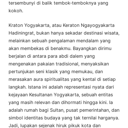
tersembunyi di balik tembok-temboknya yang
kokoh.
Kraton Yogyakarta, atau Keraton Ngayogyakarta
Hadiningrat, bukan hanya sekadar destinasi wisata,
melainkan sebuah pengalaman mendalam yang
akan membekas di benakmu. Bayangkan dirimu
berjalan di antara para abdi dalem yang
mengenakan pakaian tradisional, menyaksikan
pertunjukan seni klasik yang memukau, dan
merasakan aura spiritualitas yang kental di setiap
langkah. Istana ini adalah representasi nyata dari
kejayaan Kesultanan Yogyakarta, sebuah entitas
yang masih relevan dan dihormati hingga kini. Ia
adalah rumah bagi Sultan, pusat pemerintahan, dan
simbol identitas budaya yang tak ternilai harganya.
Jadi, lupakan sejenak hiruk pikuk kota dan