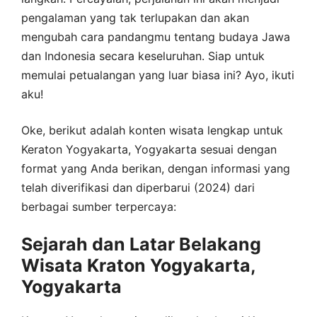
pengalaman yang tak terlupakan dan akan
mengubah cara pandangmu tentang budaya Jawa
dan Indonesia secara keseluruhan. Siap untuk
memulai petualangan yang luar biasa ini? Ayo, ikuti
aku!
Oke, berikut adalah konten wisata lengkap untuk
Keraton Yogyakarta, Yogyakarta sesuai dengan
format yang Anda berikan, dengan informasi yang
telah diverifikasi dan diperbarui (2024) dari
berbagai sumber terpercaya:
Sejarah dan Latar Belakang
Wisata Kraton Yogyakarta,
Yogyakarta