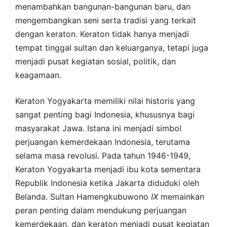
menambahkan bangunan-bangunan baru, dan
mengembangkan seni serta tradisi yang terkait
dengan keraton. Keraton tidak hanya menjadi
tempat tinggal sultan dan keluarganya, tetapi juga
menjadi pusat kegiatan sosial, politik, dan
keagamaan.
Keraton Yogyakarta memiliki nilai historis yang
sangat penting bagi Indonesia, khususnya bagi
masyarakat Jawa. Istana ini menjadi simbol
perjuangan kemerdekaan Indonesia, terutama
selama masa revolusi. Pada tahun 1946-1949,
Keraton Yogyakarta menjadi ibu kota sementara
Republik Indonesia ketika Jakarta diduduki oleh
Belanda. Sultan Hamengkubuwono
IX
memainkan
peran penting dalam mendukung perjuangan
kemerdekaan, dan keraton menjadi pusat kegiatan