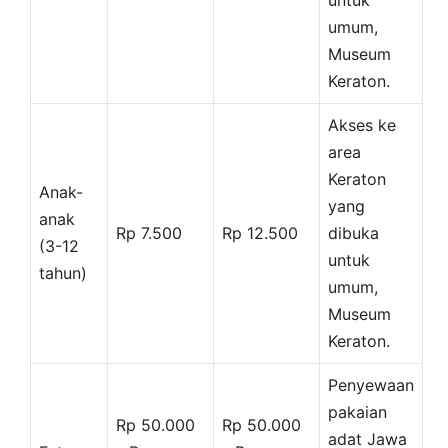
umum,
Museum
Keraton.
Akses ke
area
Keraton
Anak-
yang
anak
Rp 7.500
Rp 12.500
dibuka
(3-12
untuk
tahun)
umum,
Museum
Keraton.
Penyewaan
pakaian
Rp 50.000
Rp 50.000
adat Jawa