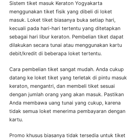
Sistem tiket masuk Keraton Yogyakarta
menggunakan tiket fisik yang dibeli di loket
masuk. Loket tiket biasanya buka setiap hari,
kecuali pada hari-hari tertentu yang ditetapkan
sebagai hari libur keraton. Pembelian tiket dapat
dilakukan secara tunai atau menggunakan kartu
debit/kredit di beberapa loket tertentu.
Cara pembelian tiket sangat mudah. Anda cukup
datang ke loket tiket yang terletak di pintu masuk
keraton, mengantri, dan membeli tiket sesuai
dengan jumlah orang yang akan masuk. Pastikan
Anda membawa uang tunai yang cukup, karena
tidak semua loket menerima pembayaran dengan
kartu.
Promo khusus biasanya tidak tersedia untuk tiket