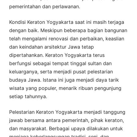
pemerintahan dan perlawanan.
Kondisi Keraton Yogyakarta saat ini masih terjaga
dengan baik. Meskipun beberapa bagian bangunan
telah mengalami renovasi dan perbaikan, keaslian
dan keindahan arsitektur Jawa tetap
dipertahankan. Keraton Yogyakarta terus
berfungsi sebagai tempat tinggal sultan dan
keluarganya, serta menjadi pusat pelestarian
budaya Jawa. Istana ini juga menjadi daya tarik
wisata yang populer, menarik ribuan pengunjung
setiap tahunnya.
Pelestarian Keraton Yogyakarta menjadi tanggung
jawab bersama antara pemerintah, pihak keraton,
dan masyarakat. Berbagai upaya dilakukan untuk
menjaga keberlangsungan tradisi, seni, dan