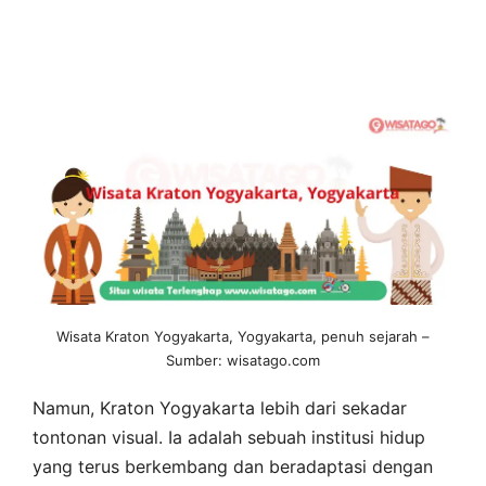
Wisata Kraton Yogyakarta, Yogyakarta, penuh sejarah –
Sumber: wisatago.com
Namun, Kraton Yogyakarta lebih dari sekadar
tontonan visual. Ia adalah sebuah institusi hidup
yang terus berkembang dan beradaptasi dengan