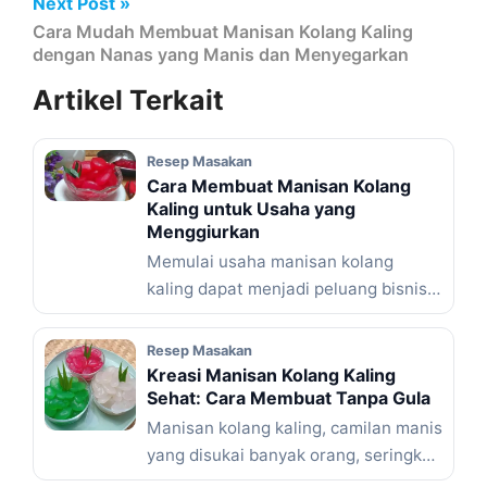
Next Post »
Cara Mudah Membuat Manisan Kolang Kaling
dengan Nanas yang Manis dan Menyegarkan
Artikel
Terkait
Resep Masakan
Cara Membuat Manisan Kolang
Kaling untuk Usaha yang
Menggiurkan
Memulai usaha manisan kolang
kaling dapat menjadi peluang bisnis
yang menjanjikan. Dengan bahan-
bahan yang mudah ... Baca
Resep Masakan
Selengkapnya
Kreasi Manisan Kolang Kaling
Sehat: Cara Membuat Tanpa Gula
Manisan kolang kaling, camilan manis
yang disukai banyak orang, seringkali
dibuat dengan gula tambahan yang ...