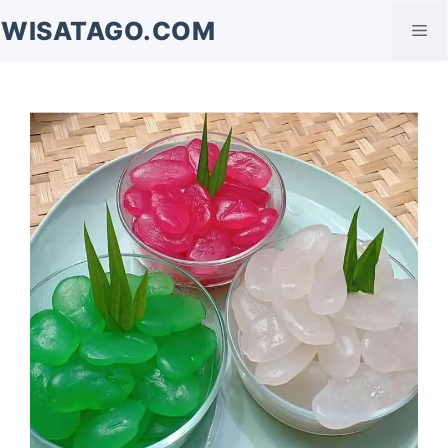
Langsung
WISATAGO.COM
Me
ke
isi