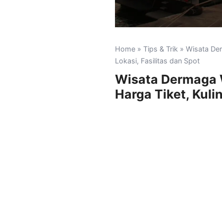
Home
»
Tips & Trik
» Wisata Der
Lokasi, Fasilitas dan Spot
Wisata Dermaga W
Harga Tiket, Kulin