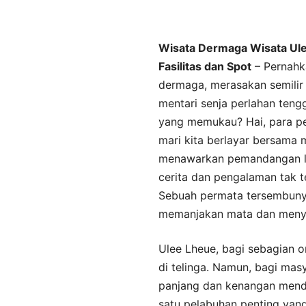
Wisata Dermaga Wisata Ulee 
Fasilitas dan Spot
– Pernahk
dermaga, merasakan semilir
mentari senja perlahan teng
yang memukau? Hai, para pen
mari kita berlayar bersama 
menawarkan pemandangan la
cerita dan pengalaman tak 
Sebuah permata tersembunyi 
memanjakan mata dan menye
Ulee Lheue, bagi sebagian 
di telinga. Namun, bagi mas
panjang dan kenangan mend
satu pelabuhan penting yan