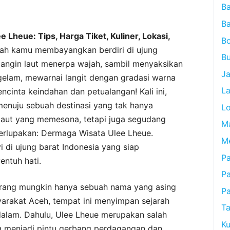
B
B
Lheue: Tips, Harga Tiket, Kuliner, Lokasi,
B
ah kamu membayangkan berdiri di ujung
Bu
 angin laut menerpa wajah, sambil menyaksikan
J
gelam, mewarnai langit dengan gradasi warna
L
cinta keindahan dan petualangan! Kali ini,
menuju sebuah destinasi yang tak hanya
L
ut yang memesona, tetapi juga segudang
M
terlupakan: Dermaga Wisata Ulee Lheue.
M
di ujung barat Indonesia yang siap
Pa
ntuh hati.
P
orang mungkin hanya sebuah nama yang asing
P
yarakat Aceh, tempat ini menyimpan sejarah
Ta
alam. Dahulu, Ulee Lheue merupakan salah
Ku
g menjadi pintu gerbang perdagangan dan