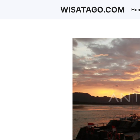
Langsung
WISATAGO.COM
Ho
ke
isi