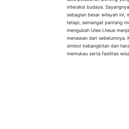
interaksi budaya. Sayangnya
sebagian besar wilayah ini
tetapi, semangat pantang m
mengubah Ulee Lheue menja
menawan dari sebelumnya. K
simbol kebangkitan dan ha
memukau serta fasilitas wi