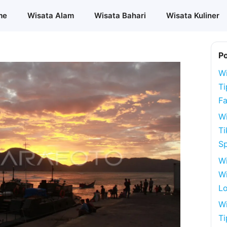
me
Wisata Alam
Wisata Bahari
Wisata Kuliner
P
Wi
Ti
Fa
Wi
Ti
S
W
Wi
Lo
Wi
Ti