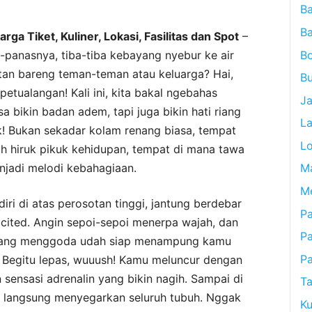
B
B
ga Tiket, Kuliner, Lokasi, Fasilitas dan Spot
–
B
s-panasnya, tiba-tiba kebayang nyebur ke air
tan bareng teman-teman atau keluarga? Hai,
Bu
etualangan! Kali ini, kita bakal ngebahas
J
 bikin badan adem, tapi juga bikin hati riang
L
 Bukan sekadar kolam renang biasa, tempat
L
gah hiruk pikuk kehidupan, tempat di mana tawa
njadi melodi kebahagiaan.
M
M
iri di atas perosotan tinggi, jantung berdebar
Pa
cited. Angin sepoi-sepoi menerpa wajah, dan
P
 yang menggoda udah siap menampung kamu
P
 Begitu lepas, wuuush! Kamu meluncur dengan
 sensasi adrenalin yang bikin nagih. Sampai di
Ta
in langsung menyegarkan seluruh tubuh. Nggak
Ku