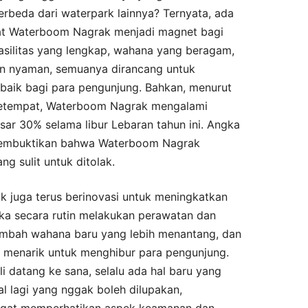
rbeda dari waterpark lainnya? Ternyata, ada
t Waterboom Nagrak menjadi magnet bagi
fasilitas yang lengkap, wahana yang beragam,
an nyaman, semuanya dirancang untuk
aik bagi para pengunjung. Bahkan, menurut
 setempat, Waterboom Nagrak mengalami
ar 30% selama libur Lebaran tahun ini. Angka
i membuktikan bahwa Waterboom Nagrak
g sulit untuk ditolak.
k juga terus berinovasi untuk meningkatkan
eka secara rutin melakukan perawatan dan
nambah wahana baru yang lebih menantang, dan
 menarik untuk menghibur para pengunjung.
i datang ke sana, selalu ada hal baru yang
hal lagi yang nggak boleh dilupakan,
ngat memperhatikan aspek keamanan dan