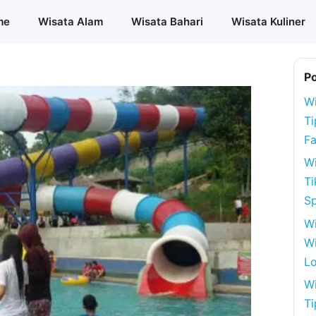
me
Wisata Alam
Wisata Bahari
Wisata Kuliner
P
Wi
Ti
Fa
Wi
Ti
S
W
Wi
Lo
Wi
Ti