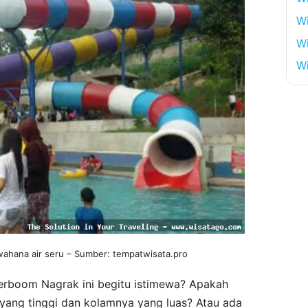
W
Wi
Wi
ahana air seru – Sumber: tempatwisata.pro
terboom Nagrak ini begitu istimewa? Apakah
yang tinggi dan kolamnya yang luas? Atau ada