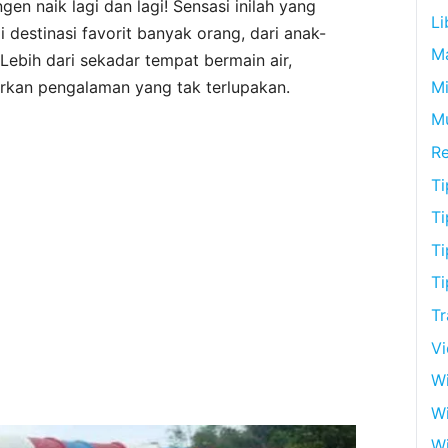
gen naik lagi dan lagi! Sensasi inilah yang
Li
 destinasi favorit banyak orang, dari anak-
M
ebih dari sekadar tempat bermain air,
an pengalaman yang tak terlupakan.
Mi
M
R
Ti
Ti
Ti
Ti
Tr
V
Wi
W
Wi