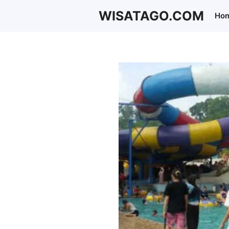
Langsung
WISATAGO.COM
Ho
ke
isi