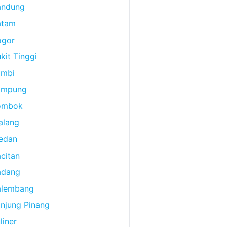
andung
atam
ogor
kit Tinggi
ambi
ampung
ombok
alang
edan
citan
adang
alembang
njung Pinang
liner