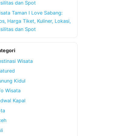
silitas dan Spot
sata Taman I Love Sabang:
ps, Harga Tiket, Kuliner, Lokasi,
silitas dan Spot
tegori
stinasi Wisata
atured
nung Kidul
fo Wisata
dwal Kapal
ta
ceh
li