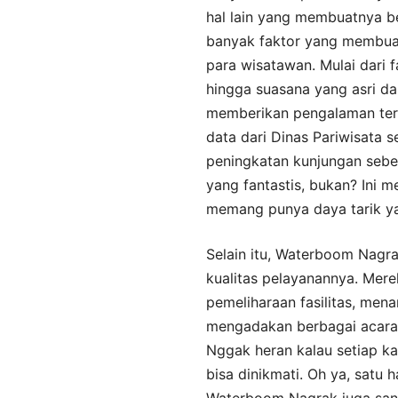
hal lain yang membuatnya be
banyak faktor yang membua
para wisatawan. Mulai dari 
hingga suasana yang asri d
memberikan pengalaman terb
data dari Dinas Pariwisata
peningkatan kunjungan sebes
yang fantastis, bukan? In
memang punya daya tarik yan
Selain itu, Waterboom Nagra
kualitas pelayanannya. Mer
pemeliharaan fasilitas, me
mengadakan berbagai acara
Nggak heran kalau setiap kal
bisa dinikmati. Oh ya, satu 
Waterboom Nagrak juga sa