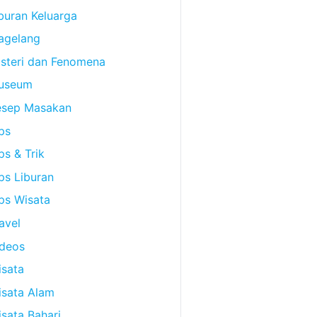
buran Keluarga
agelang
steri dan Fenomena
useum
esep Masakan
ps
ps & Trik
ps Liburan
ps Wisata
avel
ideos
sata
isata Alam
sata Bahari