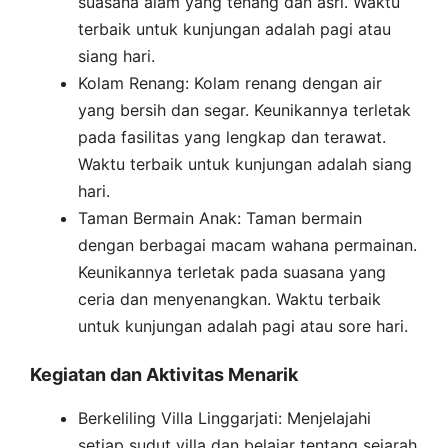
suasana alam yang tenang dan asri. Waktu
terbaik untuk kunjungan adalah pagi atau
siang hari.
Kolam Renang: Kolam renang dengan air
yang bersih dan segar. Keunikannya terletak
pada fasilitas yang lengkap dan terawat.
Waktu terbaik untuk kunjungan adalah siang
hari.
Taman Bermain Anak: Taman bermain
dengan berbagai macam wahana permainan.
Keunikannya terletak pada suasana yang
ceria dan menyenangkan. Waktu terbaik
untuk kunjungan adalah pagi atau sore hari.
Kegiatan dan Aktivitas Menarik
Berkeliling Villa Linggarjati: Menjelajahi
setiap sudut villa dan belajar tentang sejarah