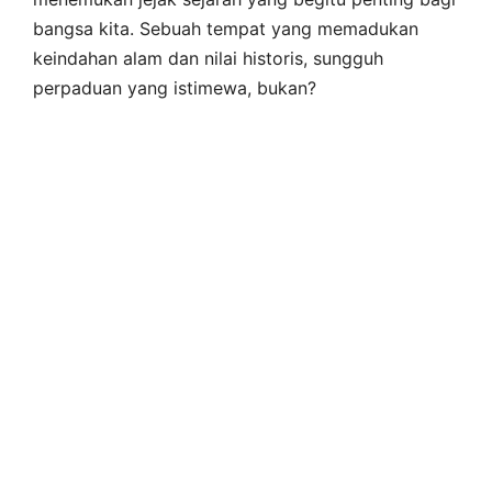
bangsa kita. Sebuah tempat yang memadukan
keindahan alam dan nilai historis, sungguh
perpaduan yang istimewa, bukan?