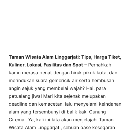
Taman Wisata Alam Linggarjati: Tips, Harga Tiket,
Kuliner, Lokasi, Fasilitas dan Spot
– Pernahkah
kamu merasa penat dengan hiruk pikuk kota, dan
merindukan suara gemericik air serta hembusan
angin sejuk yang membelai wajah? Hai, para
petualang jiwa! Mari kita sejenak melupakan
deadline dan kemacetan, lalu menyelami keindahan
alam yang tersembunyi di balik kaki Gunung
Ciremai. Ya, kali ini kita akan menjelajahi Taman
Wisata Alam Linggarjati, sebuah oase kesegaran