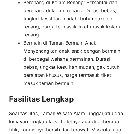
Berenang di Kolam Renang: Bersantai dan
berenang di kolam renang. Durasi bebas,
tingkat kesulitan mudah, butuh pakaian
renang, harga termasuk tiket masuk kolam
renang.
Bermain di Taman Bermain Anak:
Menyenangkan anak-anak dengan bermain
di berbagai wahana permainan. Durasi
bebas, tingkat kesulitan mudah, gak butuh
peralatan khusus, harga termasuk tiket
masuk taman bermain.
Fasilitas Lengkap
Soal fasilitas, Taman Wisata Alam Linggarjati udah
lumayan lengkap kok. Toiletnya ada di beberapa
titik, kondisinya bersih dan terawat. Mushola juga