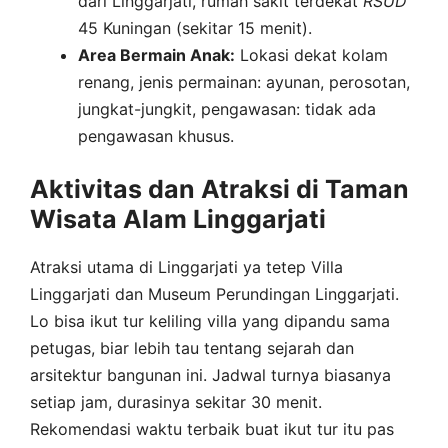
dari Linggarjati, rumah sakit terdekat
RSUD
45 Kuningan (sekitar 15 menit).
Area Bermain Anak:
Lokasi dekat kolam
renang, jenis permainan: ayunan, perosotan,
jungkat-jungkit, pengawasan: tidak ada
pengawasan khusus.
Aktivitas dan Atraksi di Taman
Wisata Alam Linggarjati
Atraksi utama di Linggarjati ya tetep Villa
Linggarjati dan Museum Perundingan Linggarjati.
Lo bisa ikut tur keliling villa yang dipandu sama
petugas, biar lebih tau tentang sejarah dan
arsitektur bangunan ini. Jadwal turnya biasanya
setiap jam, durasinya sekitar 30 menit.
Rekomendasi waktu terbaik buat ikut tur itu pas