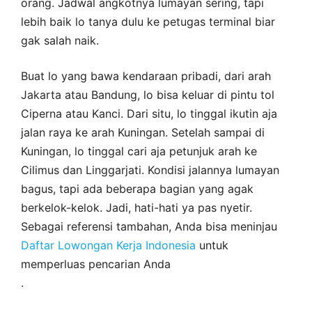
orang. Jadwal angkotnya lumayan sering, tapi
lebih baik lo tanya dulu ke petugas terminal biar
gak salah naik.
Buat lo yang bawa kendaraan pribadi, dari arah
Jakarta atau Bandung, lo bisa keluar di pintu tol
Ciperna atau Kanci. Dari situ, lo tinggal ikutin aja
jalan raya ke arah Kuningan. Setelah sampai di
Kuningan, lo tinggal cari aja petunjuk arah ke
Cilimus dan Linggarjati. Kondisi jalannya lumayan
bagus, tapi ada beberapa bagian yang agak
berkelok-kelok. Jadi, hati-hati ya pas nyetir.
Sebagai referensi tambahan, Anda bisa meninjau
Daftar Lowongan Kerja Indonesia
untuk
memperluas pencarian Anda
.