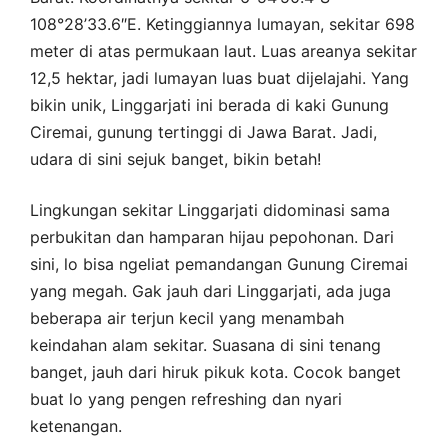
108°28’33.6″E. Ketinggiannya lumayan, sekitar 698
meter di atas permukaan laut. Luas areanya sekitar
12,5 hektar, jadi lumayan luas buat dijelajahi. Yang
bikin unik, Linggarjati ini berada di kaki Gunung
Ciremai, gunung tertinggi di Jawa Barat. Jadi,
udara di sini sejuk banget, bikin betah!
Lingkungan sekitar Linggarjati didominasi sama
perbukitan dan hamparan hijau pepohonan. Dari
sini, lo bisa ngeliat pemandangan Gunung Ciremai
yang megah. Gak jauh dari Linggarjati, ada juga
beberapa air terjun kecil yang menambah
keindahan alam sekitar. Suasana di sini tenang
banget, jauh dari hiruk pikuk kota. Cocok banget
buat lo yang pengen refreshing dan nyari
ketenangan.