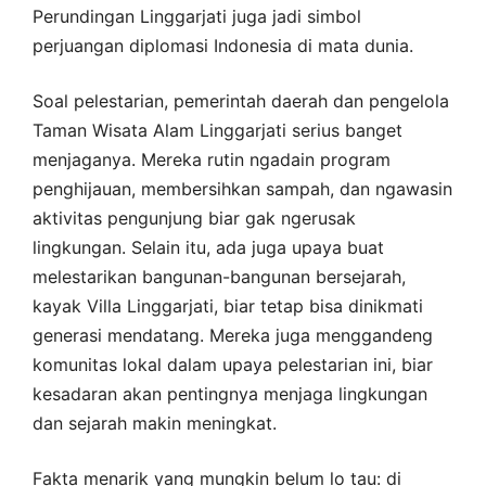
Perundingan Linggarjati juga jadi simbol
perjuangan diplomasi Indonesia di mata dunia.
Soal pelestarian, pemerintah daerah dan pengelola
Taman Wisata Alam Linggarjati serius banget
menjaganya. Mereka rutin ngadain program
penghijauan, membersihkan sampah, dan ngawasin
aktivitas pengunjung biar gak ngerusak
lingkungan. Selain itu, ada juga upaya buat
melestarikan bangunan-bangunan bersejarah,
kayak Villa Linggarjati, biar tetap bisa dinikmati
generasi mendatang. Mereka juga menggandeng
komunitas lokal dalam upaya pelestarian ini, biar
kesadaran akan pentingnya menjaga lingkungan
dan sejarah makin meningkat.
Fakta menarik yang mungkin belum lo tau: di