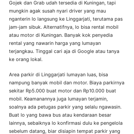
Gojek dan Grab udah tersedia di Kuningan, tapi
mungkin agak susah nyari driver yang mau
nganterin lo langsung ke Linggarjati, terutama pas
jam-jam sibuk. Alternatifnya, lo bisa rental mobil
atau motor di Kuningan. Banyak kok penyedia
rental yang nawarin harga yang lumayan
terjangkau. Tinggal cari aja di Google atau tanya
ke orang lokal.
Area parkir di Linggarjati lumayan luas, bisa
nampung banyak mobil dan motor. Biaya parkirnya
sekitar Rp5.000 buat motor dan Rp10.000 buat
mobil. Keamanannya juga lumayan terjamin,
soalnya ada petugas parkir yang selalu ngawasin.
Buat lo yang bawa bus atau kendaraan besar
lainnya, sebaiknya lo konfirmasi dulu ke pengelola
sebelum datang, biar disiapin tempat parkir yang