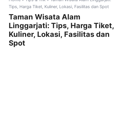
Tips, Harga Tiket, Kuliner, Lokasi, Fasilitas dan Spot
Taman Wisata Alam
Linggarjati: Tips, Harga Tiket,
Kuliner, Lokasi, Fasilitas dan
Spot