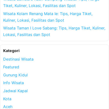
Tiket, Kuliner, Lokasi, Fasilitas dan Spot
Wisata Kolam Renang Mata Ie: Tips, Harga Tiket,
Kuliner, Lokasi, Fasilitas dan Spot
Wisata Taman I Love Sabang: Tips, Harga Tiket, Kuliner,
Lokasi, Fasilitas dan Spot
Kategori
Destinasi Wisata
Featured
Gunung Kidul
Info Wisata
Jadwal Kapal
Kota
Aceh