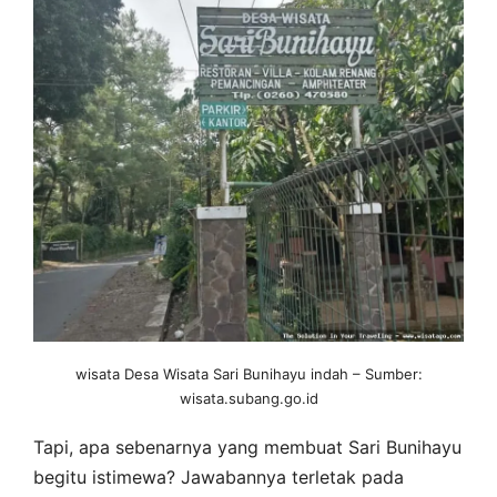
wisata Desa Wisata Sari Bunihayu indah – Sumber:
wisata.subang.go.id
Tapi, apa sebenarnya yang membuat Sari Bunihayu
begitu istimewa? Jawabannya terletak pada