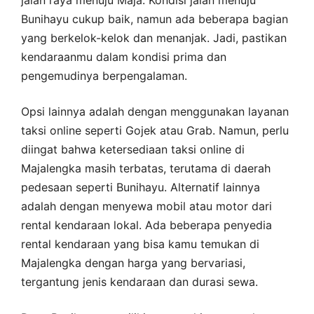
Bunihayu cukup baik, namun ada beberapa bagian
yang berkelok-kelok dan menanjak. Jadi, pastikan
kendaraanmu dalam kondisi prima dan
pengemudinya berpengalaman.
Opsi lainnya adalah dengan menggunakan layanan
taksi online seperti Gojek atau Grab. Namun, perlu
diingat bahwa ketersediaan taksi online di
Majalengka masih terbatas, terutama di daerah
pedesaan seperti Bunihayu. Alternatif lainnya
adalah dengan menyewa mobil atau motor dari
rental kendaraan lokal. Ada beberapa penyedia
rental kendaraan yang bisa kamu temukan di
Majalengka dengan harga yang bervariasi,
tergantung jenis kendaraan dan durasi sewa.