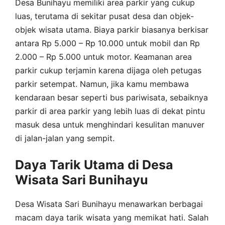
Desa Bunihayu memiliki area parkir yang cukup
luas, terutama di sekitar pusat desa dan objek-
objek wisata utama. Biaya parkir biasanya berkisar
antara Rp 5.000 – Rp 10.000 untuk mobil dan Rp
2.000 – Rp 5.000 untuk motor. Keamanan area
parkir cukup terjamin karena dijaga oleh petugas
parkir setempat. Namun, jika kamu membawa
kendaraan besar seperti bus pariwisata, sebaiknya
parkir di area parkir yang lebih luas di dekat pintu
masuk desa untuk menghindari kesulitan manuver
di jalan-jalan yang sempit.
Daya Tarik Utama di Desa
Wisata Sari Bunihayu
Desa Wisata Sari Bunihayu menawarkan berbagai
macam daya tarik wisata yang memikat hati. Salah