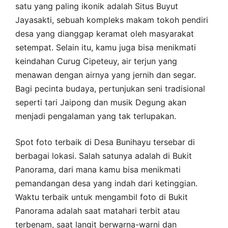
satu yang paling ikonik adalah Situs Buyut
Jayasakti, sebuah kompleks makam tokoh pendiri
desa yang dianggap keramat oleh masyarakat
setempat. Selain itu, kamu juga bisa menikmati
keindahan Curug Cipeteuy, air terjun yang
menawan dengan airnya yang jernih dan segar.
Bagi pecinta budaya, pertunjukan seni tradisional
seperti tari Jaipong dan musik Degung akan
menjadi pengalaman yang tak terlupakan.
Spot foto terbaik di Desa Bunihayu tersebar di
berbagai lokasi. Salah satunya adalah di Bukit
Panorama, dari mana kamu bisa menikmati
pemandangan desa yang indah dari ketinggian.
Waktu terbaik untuk mengambil foto di Bukit
Panorama adalah saat matahari terbit atau
terbenam, saat langit berwarna-warni dan