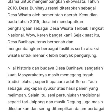
utama untuk mengembangkan ekowisata. Tahun
2010, Desa Bunihayu resmi ditetapkan sebagai
Desa Wisata oleh pemerintah daerah. Kemudian,
pada tahun 2015, desa ini mendapatkan
penghargaan sebagai Desa Wisata Terbaik Tingkat
Nasional. Wow, keren banget kan? Sejak saat itu,
Desa Bunihayu terus berbenah dan
mengembangkan berbagai fasilitas serta atraksi
wisata untuk menarik lebih banyak pengunjung.
Nilai historis dan budaya Desa Bunihayu sangatlah
kuat. Masyarakatnya masih memegang teguh
tradisi leluhur, seperti upacara adat Seren Taun
sebagai ungkapan syukur atas hasil panen yang
melimpah. Selain itu, seni pertunjukan tradisional
seperti tari Jaipong dan musik Degung juga masih
dilestarikan dan sering ditampilkan dalam berbagai