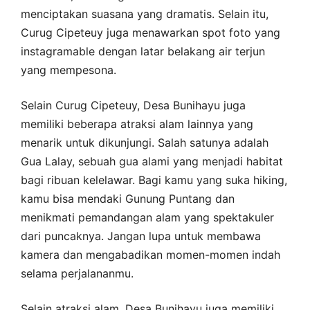
menciptakan suasana yang dramatis. Selain itu,
Curug Cipeteuy juga menawarkan spot foto yang
instagramable dengan latar belakang air terjun
yang mempesona.
Selain Curug Cipeteuy, Desa Bunihayu juga
memiliki beberapa atraksi alam lainnya yang
menarik untuk dikunjungi. Salah satunya adalah
Gua Lalay, sebuah gua alami yang menjadi habitat
bagi ribuan kelelawar. Bagi kamu yang suka hiking,
kamu bisa mendaki Gunung Puntang dan
menikmati pemandangan alam yang spektakuler
dari puncaknya. Jangan lupa untuk membawa
kamera dan mengabadikan momen-momen indah
selama perjalananmu.
Selain atraksi alam, Desa Bunihayu juga memiliki