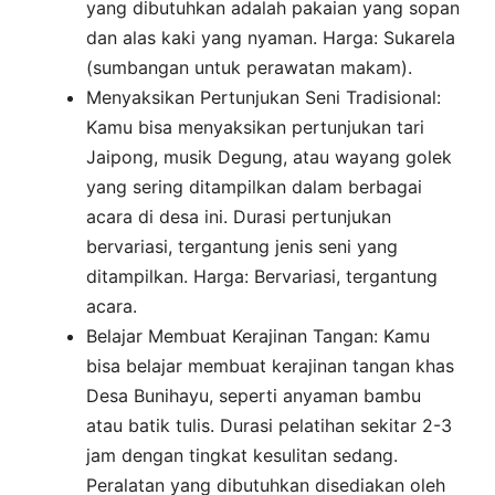
yang dibutuhkan adalah pakaian yang sopan
dan alas kaki yang nyaman. Harga: Sukarela
(sumbangan untuk perawatan makam).
Menyaksikan Pertunjukan Seni Tradisional:
Kamu bisa menyaksikan pertunjukan tari
Jaipong, musik Degung, atau wayang golek
yang sering ditampilkan dalam berbagai
acara di desa ini. Durasi pertunjukan
bervariasi, tergantung jenis seni yang
ditampilkan. Harga: Bervariasi, tergantung
acara.
Belajar Membuat Kerajinan Tangan: Kamu
bisa belajar membuat kerajinan tangan khas
Desa Bunihayu, seperti anyaman bambu
atau batik tulis. Durasi pelatihan sekitar 2-3
jam dengan tingkat kesulitan sedang.
Peralatan yang dibutuhkan disediakan oleh