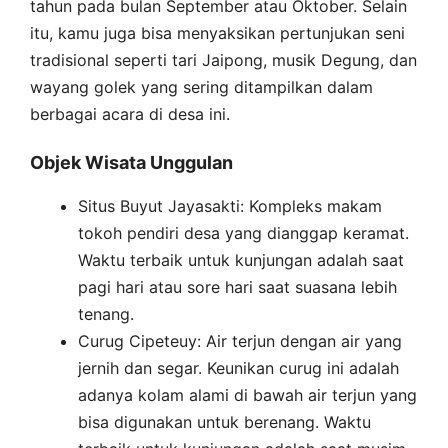
tahun pada bulan September atau Oktober. Selain
itu, kamu juga bisa menyaksikan pertunjukan seni
tradisional seperti tari Jaipong, musik Degung, dan
wayang golek yang sering ditampilkan dalam
berbagai acara di desa ini.
Objek Wisata Unggulan
Situs Buyut Jayasakti: Kompleks makam
tokoh pendiri desa yang dianggap keramat.
Waktu terbaik untuk kunjungan adalah saat
pagi hari atau sore hari saat suasana lebih
tenang.
Curug Cipeteuy: Air terjun dengan air yang
jernih dan segar. Keunikan curug ini adalah
adanya kolam alami di bawah air terjun yang
bisa digunakan untuk berenang. Waktu