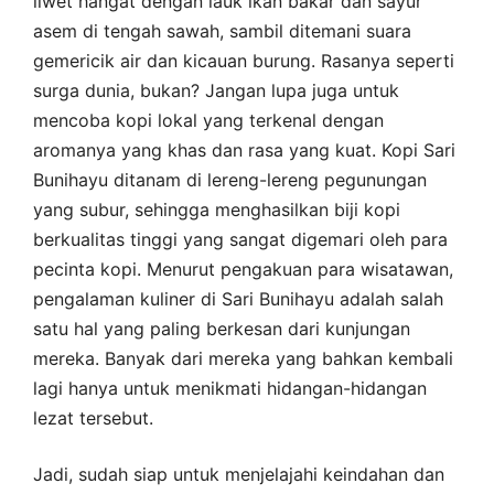
liwet hangat dengan lauk ikan bakar dan sayur
asem di tengah sawah, sambil ditemani suara
gemericik air dan kicauan burung. Rasanya seperti
surga dunia, bukan? Jangan lupa juga untuk
mencoba kopi lokal yang terkenal dengan
aromanya yang khas dan rasa yang kuat. Kopi Sari
Bunihayu ditanam di lereng-lereng pegunungan
yang subur, sehingga menghasilkan biji kopi
berkualitas tinggi yang sangat digemari oleh para
pecinta kopi. Menurut pengakuan para wisatawan,
pengalaman kuliner di Sari Bunihayu adalah salah
satu hal yang paling berkesan dari kunjungan
mereka. Banyak dari mereka yang bahkan kembali
lagi hanya untuk menikmati hidangan-hidangan
lezat tersebut.
Jadi, sudah siap untuk menjelajahi keindahan dan