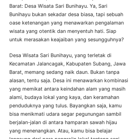
Barat: Desa Wisata Sari Bunihayu. Ya, Sari
Bunihayu bukan sekadar desa biasa, tapi sebuah
oase ketenangan yang menawarkan pengalaman
wisata yang otentik dan menyentuh hati. Siap
untuk merasakan keajaiban yang sesungguhnya?
Desa Wisata Sari Bunihayu, yang terletak di
Kecamatan Jalancagak, Kabupaten Subang, Jawa
Barat, memang sedang naik daun. Bukan tanpa
alasan, tentu saja. Desa ini menawarkan kombinasi
yang memikat antara keindahan alam yang masih
alami, budaya lokal yang kaya, dan keramahan
penduduknya yang tulus. Bayangkan saja, kamu
bisa menikmati udara segar pegunungan sambil
berjalan-jalan di antara hamparan sawah hijau
yang menenangkan. Atau, kamu bisa belajar