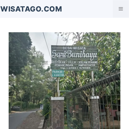
Langsung
WISATAGO.COM
Me
ke
isi