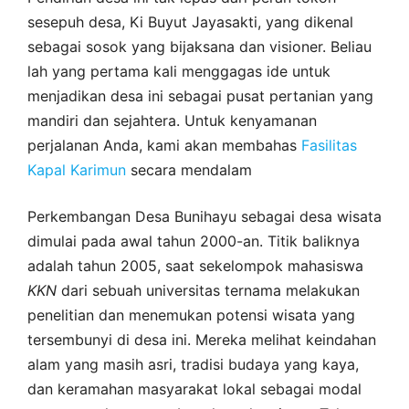
sesepuh desa, Ki Buyut Jayasakti, yang dikenal
sebagai sosok yang bijaksana dan visioner. Beliau
lah yang pertama kali menggagas ide untuk
menjadikan desa ini sebagai pusat pertanian yang
mandiri dan sejahtera. Untuk kenyamanan
perjalanan Anda, kami akan membahas
Fasilitas
Kapal Karimun
secara mendalam
Perkembangan Desa Bunihayu sebagai desa wisata
dimulai pada awal tahun 2000-an. Titik baliknya
adalah tahun 2005, saat sekelompok mahasiswa
KKN
dari sebuah universitas ternama melakukan
penelitian dan menemukan potensi wisata yang
tersembunyi di desa ini. Mereka melihat keindahan
alam yang masih asri, tradisi budaya yang kaya,
dan keramahan masyarakat lokal sebagai modal