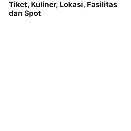
Tiket, Kuliner, Lokasi, Fasilitas
dan Spot