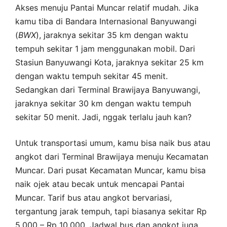
Akses menuju Pantai Muncar relatif mudah. Jika
kamu tiba di Bandara Internasional Banyuwangi
(
BWX
), jaraknya sekitar 35 km dengan waktu
tempuh sekitar 1 jam menggunakan mobil. Dari
Stasiun Banyuwangi Kota, jaraknya sekitar 25 km
dengan waktu tempuh sekitar 45 menit.
Sedangkan dari Terminal Brawijaya Banyuwangi,
jaraknya sekitar 30 km dengan waktu tempuh
sekitar 50 menit. Jadi, nggak terlalu jauh kan?
Untuk transportasi umum, kamu bisa naik bus atau
angkot dari Terminal Brawijaya menuju Kecamatan
Muncar. Dari pusat Kecamatan Muncar, kamu bisa
naik ojek atau becak untuk mencapai Pantai
Muncar. Tarif bus atau angkot bervariasi,
tergantung jarak tempuh, tapi biasanya sekitar Rp
5.000 – Rp 10.000. Jadwal bus dan angkot juga