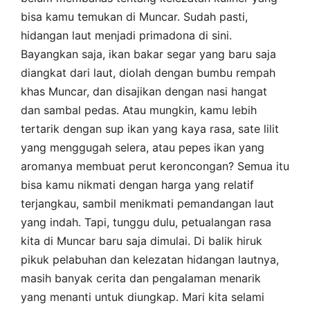
bisa kamu temukan di Muncar. Sudah pasti,
hidangan laut menjadi primadona di sini.
Bayangkan saja, ikan bakar segar yang baru saja
diangkat dari laut, diolah dengan bumbu rempah
khas Muncar, dan disajikan dengan nasi hangat
dan sambal pedas. Atau mungkin, kamu lebih
tertarik dengan sup ikan yang kaya rasa, sate lilit
yang menggugah selera, atau pepes ikan yang
aromanya membuat perut keroncongan? Semua itu
bisa kamu nikmati dengan harga yang relatif
terjangkau, sambil menikmati pemandangan laut
yang indah. Tapi, tunggu dulu, petualangan rasa
kita di Muncar baru saja dimulai. Di balik hiruk
pikuk pelabuhan dan kelezatan hidangan lautnya,
masih banyak cerita dan pengalaman menarik
yang menanti untuk diungkap. Mari kita selami