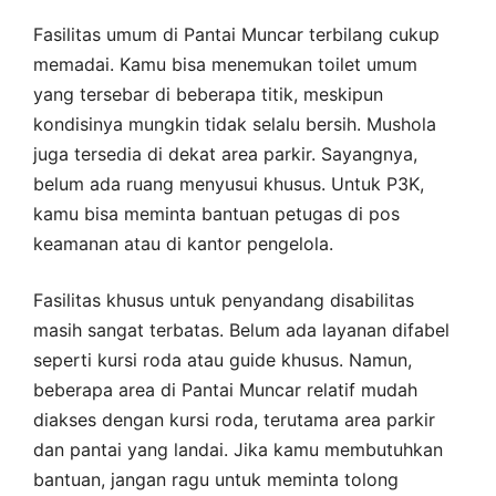
Fasilitas umum di Pantai Muncar terbilang cukup
memadai. Kamu bisa menemukan toilet umum
yang tersebar di beberapa titik, meskipun
kondisinya mungkin tidak selalu bersih. Mushola
juga tersedia di dekat area parkir. Sayangnya,
belum ada ruang menyusui khusus. Untuk P3K,
kamu bisa meminta bantuan petugas di pos
keamanan atau di kantor pengelola.
Fasilitas khusus untuk penyandang disabilitas
masih sangat terbatas. Belum ada layanan difabel
seperti kursi roda atau guide khusus. Namun,
beberapa area di Pantai Muncar relatif mudah
diakses dengan kursi roda, terutama area parkir
dan pantai yang landai. Jika kamu membutuhkan
bantuan, jangan ragu untuk meminta tolong