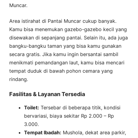
Muncar.
Area istirahat di Pantai Muncar cukup banyak.
Kamu bisa menemukan gazebo-gazebo kecil yang
disewakan di sepanjang pantai. Selain itu, ada juga
bangku-bangku taman yang bisa kamu gunakan
secara gratis. Jika kamu ingin bersantai sambil
menikmati pemandangan laut, kamu bisa mencari
tempat duduk di bawah pohon cemara yang
rindang.
Fasilitas & Layanan Tersedia
Toilet:
Tersebar di beberapa titik, kondisi
bervariasi, biaya sekitar Rp 2.000 – Rp
3.000.
Tempat Ibadah:
Mushola, dekat area parkir,