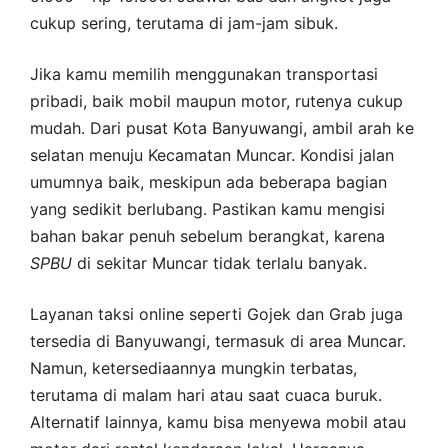
cukup sering, terutama di jam-jam sibuk.
Jika kamu memilih menggunakan transportasi
pribadi, baik mobil maupun motor, rutenya cukup
mudah. Dari pusat Kota Banyuwangi, ambil arah ke
selatan menuju Kecamatan Muncar. Kondisi jalan
umumnya baik, meskipun ada beberapa bagian
yang sedikit berlubang. Pastikan kamu mengisi
bahan bakar penuh sebelum berangkat, karena
SPBU
di sekitar Muncar tidak terlalu banyak.
Layanan taksi online seperti Gojek dan Grab juga
tersedia di Banyuwangi, termasuk di area Muncar.
Namun, ketersediaannya mungkin terbatas,
terutama di malam hari atau saat cuaca buruk.
Alternatif lainnya, kamu bisa menyewa mobil atau