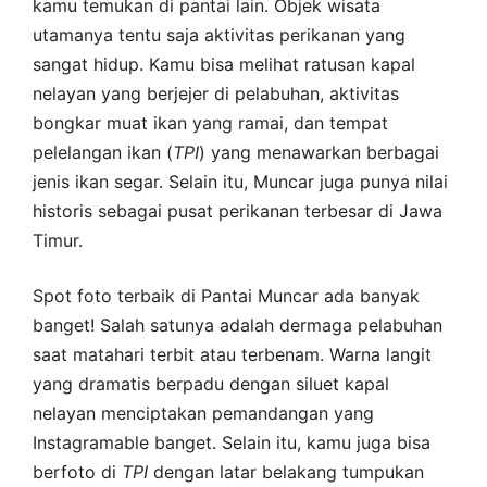
kamu temukan di pantai lain. Objek wisata
utamanya tentu saja aktivitas perikanan yang
sangat hidup. Kamu bisa melihat ratusan kapal
nelayan yang berjejer di pelabuhan, aktivitas
bongkar muat ikan yang ramai, dan tempat
pelelangan ikan (
TPI
) yang menawarkan berbagai
jenis ikan segar. Selain itu, Muncar juga punya nilai
historis sebagai pusat perikanan terbesar di Jawa
Timur.
Spot foto terbaik di Pantai Muncar ada banyak
banget! Salah satunya adalah dermaga pelabuhan
saat matahari terbit atau terbenam. Warna langit
yang dramatis berpadu dengan siluet kapal
nelayan menciptakan pemandangan yang
Instagramable banget. Selain itu, kamu juga bisa
berfoto di
TPI
dengan latar belakang tumpukan