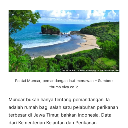
Pantai Muncar, pemandangan laut menawan – Sumber:
thumb.viva.co.id
Muncar bukan hanya tentang pemandangan. Ia
adalah rumah bagi salah satu pelabuhan perikanan
terbesar di Jawa Timur, bahkan Indonesia. Data
dari Kementerian Kelautan dan Perikanan