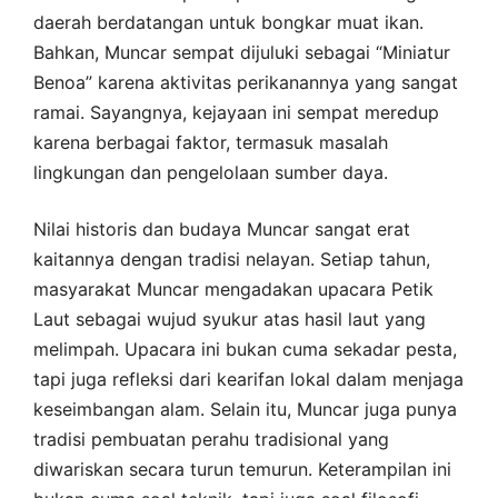
daerah berdatangan untuk bongkar muat ikan.
Bahkan, Muncar sempat dijuluki sebagai “Miniatur
Benoa” karena aktivitas perikanannya yang sangat
ramai. Sayangnya, kejayaan ini sempat meredup
karena berbagai faktor, termasuk masalah
lingkungan dan pengelolaan sumber daya.
Nilai historis dan budaya Muncar sangat erat
kaitannya dengan tradisi nelayan. Setiap tahun,
masyarakat Muncar mengadakan upacara Petik
Laut sebagai wujud syukur atas hasil laut yang
melimpah. Upacara ini bukan cuma sekadar pesta,
tapi juga refleksi dari kearifan lokal dalam menjaga
keseimbangan alam. Selain itu, Muncar juga punya
tradisi pembuatan perahu tradisional yang
diwariskan secara turun temurun. Keterampilan ini