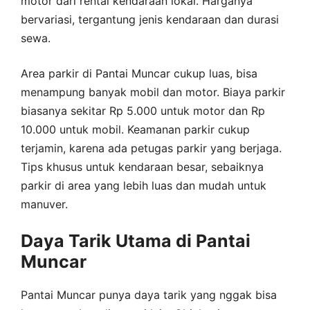
motor dari rental kendaraan lokal. Harganya
bervariasi, tergantung jenis kendaraan dan durasi
sewa.
Area parkir di Pantai Muncar cukup luas, bisa
menampung banyak mobil dan motor. Biaya parkir
biasanya sekitar Rp 5.000 untuk motor dan Rp
10.000 untuk mobil. Keamanan parkir cukup
terjamin, karena ada petugas parkir yang berjaga.
Tips khusus untuk kendaraan besar, sebaiknya
parkir di area yang lebih luas dan mudah untuk
manuver.
Daya Tarik Utama di Pantai
Muncar
Pantai Muncar punya daya tarik yang nggak bisa