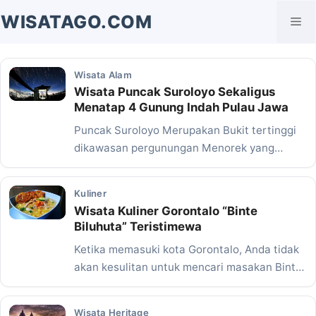
Langsung
WISATAGO.COM
Me
ke
isi
Wisata Alam
Wisata Puncak Suroloyo Sekaligus
Menatap 4 Gunung Indah Pulau Jawa
Puncak Suroloyo Merupakan Bukit tertinggi
dikawasan pergunungan Menorek yang
terletak di Kabupaten Kulonprogo. Selain
memiliki…
Kuliner
Wisata Kuliner Gorontalo “Binte
Biluhuta” Teristimewa
Ketika memasuki kota Gorontalo, Anda tidak
akan kesulitan untuk mencari masakan Binte
Biluhuta. Di Kota…
Wisata Heritage