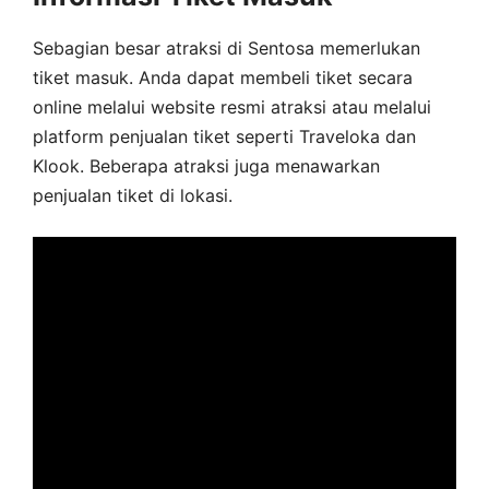
Sebagian besar atraksi di Sentosa memerlukan
tiket masuk. Anda dapat membeli tiket secara
online melalui website resmi atraksi atau melalui
platform penjualan tiket seperti Traveloka dan
Klook. Beberapa atraksi juga menawarkan
penjualan tiket di lokasi.