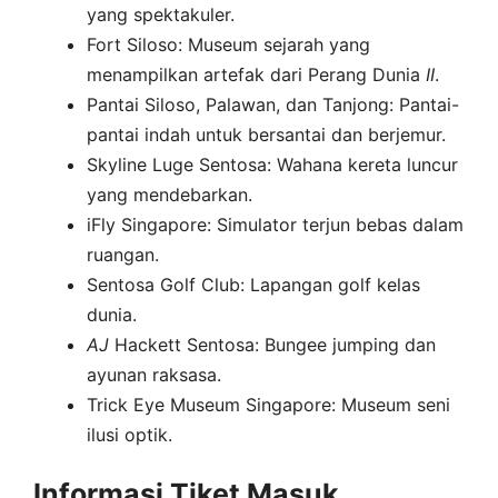
yang spektakuler.
Fort Siloso: Museum sejarah yang
menampilkan artefak dari Perang Dunia
II
.
Pantai Siloso, Palawan, dan Tanjong: Pantai-
pantai indah untuk bersantai dan berjemur.
Skyline Luge Sentosa: Wahana kereta luncur
yang mendebarkan.
iFly Singapore: Simulator terjun bebas dalam
ruangan.
Sentosa Golf Club: Lapangan golf kelas
dunia.
AJ
Hackett Sentosa: Bungee jumping dan
ayunan raksasa.
Trick Eye Museum Singapore: Museum seni
ilusi optik.
Informasi Tiket Masuk