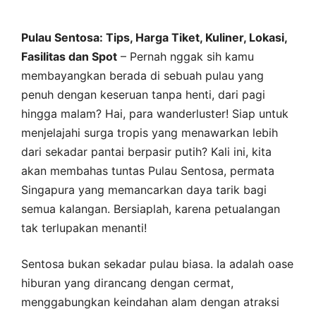
Pulau Sentosa: Tips, Harga Tiket, Kuliner, Lokasi,
Fasilitas dan Spot
– Pernah nggak sih kamu
membayangkan berada di sebuah pulau yang
penuh dengan keseruan tanpa henti, dari pagi
hingga malam? Hai, para wanderluster! Siap untuk
menjelajahi surga tropis yang menawarkan lebih
dari sekadar pantai berpasir putih? Kali ini, kita
akan membahas tuntas Pulau Sentosa, permata
Singapura yang memancarkan daya tarik bagi
semua kalangan. Bersiaplah, karena petualangan
tak terlupakan menanti!
Sentosa bukan sekadar pulau biasa. Ia adalah oase
hiburan yang dirancang dengan cermat,
menggabungkan keindahan alam dengan atraksi