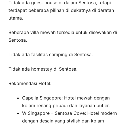
Tidak ada guest house di dalam Sentosa, tetapi
terdapat beberapa pilihan di dekatnya di daratan
utama.
Beberapa villa mewah tersedia untuk disewakan di
Sentosa.
Tidak ada fasilitas camping di Sentosa.
Tidak ada homestay di Sentosa.
Rekomendasi Hotel:
Capella Singapore: Hotel mewah dengan
kolam renang pribadi dan layanan butler.
W Singapore – Sentosa Cove: Hotel modern
dengan desain yang stylish dan kolam