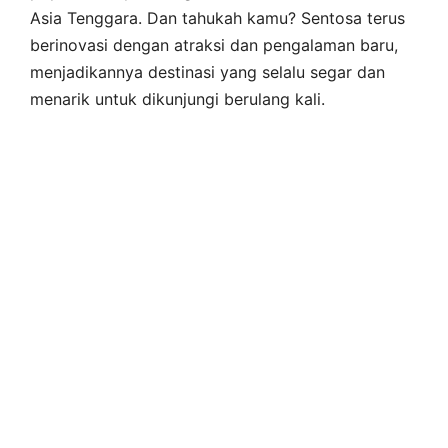
Asia Tenggara. Dan tahukah kamu? Sentosa terus
berinovasi dengan atraksi dan pengalaman baru,
menjadikannya destinasi yang selalu segar dan
menarik untuk dikunjungi berulang kali.