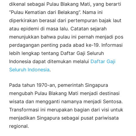
dikenal sebagai Pulau Blakang Mati, yang berarti
“Pulau Kematian dari Belakang”. Nama ini
diperkirakan berasal dari pertempuran bajak laut
atau epidemi di masa lalu. Catatan sejarah
menunjukkan bahwa pulau ini pernah menjadi pos
perdagangan penting pada abad ke-19. Informasi
lebih lengkap tentang Daftar Gaji Seluruh
Indonesia dapat ditemukan melalui
Daftar Gaji
Seluruh Indonesia
.
Pada tahun 1970-an, pemerintah Singapura
mengubah Pulau Blakang Mati menjadi destinasi
wisata dan mengganti namanya menjadi Sentosa.
Transformasi ini merupakan bagian dari visi untuk
menjadikan Singapura sebagai pusat pariwisata
regional.