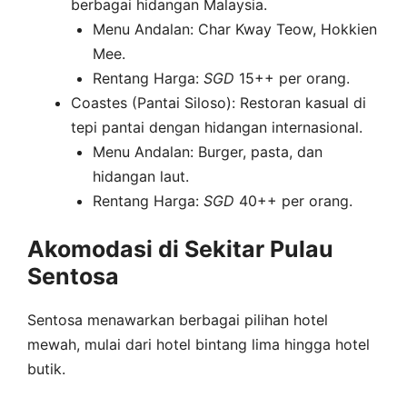
berbagai hidangan Malaysia.
Menu Andalan: Char Kway Teow, Hokkien
Mee.
Rentang Harga:
SGD
15++ per orang.
Coastes (Pantai Siloso): Restoran kasual di
tepi pantai dengan hidangan internasional.
Menu Andalan: Burger, pasta, dan
hidangan laut.
Rentang Harga:
SGD
40++ per orang.
Akomodasi di Sekitar Pulau
Sentosa
Sentosa menawarkan berbagai pilihan hotel
mewah, mulai dari hotel bintang lima hingga hotel
butik.