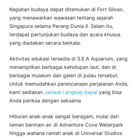
Kegiatan budaya dapat ditemukan di Fort Siloso,
yang menawarkan wawasan tentang sejarah
Singapura selama Perang Dunia
II
. Selain itu,
terdapat pertunjukan budaya dan acara khusus
yang diadakan secara berkala.
Aktivitas edukasi tersedia di S.E.A Aquarium, yang
menampilkan berbagai kehidupan laut, dan di
berbagai museum dan galeri di pulau tersebut.
Untuk memudahkan perencanaan perjalanan Anda,
kami sediakan
Jadwal Lengkap Kapal
yang bisa
Anda periksa dengan seksama
Hiburan anak-anak sangat beragam, mulai dari
taman bermain air di Adventure Cove Waterpark
hingga wahana ramah anak di Universal Studios