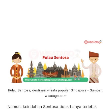
Pulau Sentosa, destinasi wisata populer Singapura – Sumber:
wisatago.com
Namun, keindahan Sentosa tidak hanya terletak