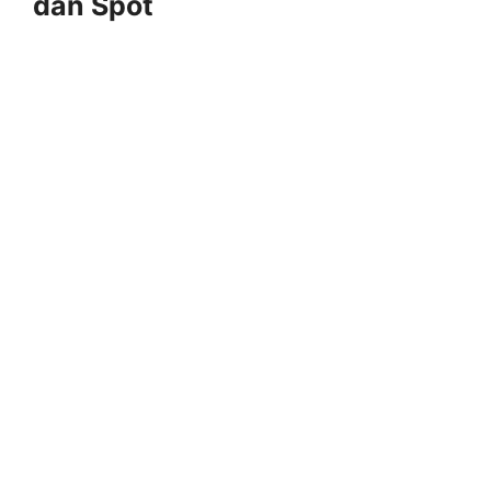
dan Spot