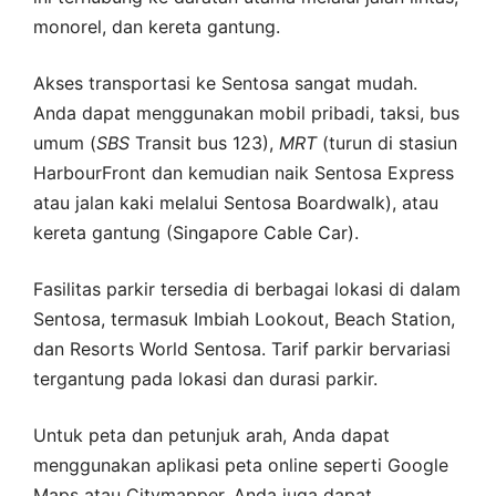
monorel, dan kereta gantung.
Akses transportasi ke Sentosa sangat mudah.
Anda dapat menggunakan mobil pribadi, taksi, bus
umum (
SBS
Transit bus 123),
MRT
(turun di stasiun
HarbourFront dan kemudian naik Sentosa Express
atau jalan kaki melalui Sentosa Boardwalk), atau
kereta gantung (Singapore Cable Car).
Fasilitas parkir tersedia di berbagai lokasi di dalam
Sentosa, termasuk Imbiah Lookout, Beach Station,
dan Resorts World Sentosa. Tarif parkir bervariasi
tergantung pada lokasi dan durasi parkir.
Untuk peta dan petunjuk arah, Anda dapat
menggunakan aplikasi peta online seperti Google
Maps atau Citymapper. Anda juga dapat