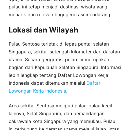
pulau ini tetap menjadi destinasi wisata yang
menarik dan relevan bagi generasi mendatang.
Lokasi dan Wilayah
Pulau Sentosa terletak di lepas pantai selatan
Singapura, sekitar setengah kilometer dari daratan
utama. Secara geografis, pulau ini merupakan
bagian dari Kepulauan Selatan Singapura. Informasi
lebih lengkap tentang Daftar Lowongan Kerja
Indonesia dapat ditemukan melalui
Daftar
Lowongan Kerja Indonesia
.
Area sekitar Sentosa meliputi pulau-pulau kecil
lainnya, Selat Singapura, dan pemandangan
cakrawala kota Singapura yang memukau. Pulau
ini terhubung ke daratan utama melalui jalan lintas,