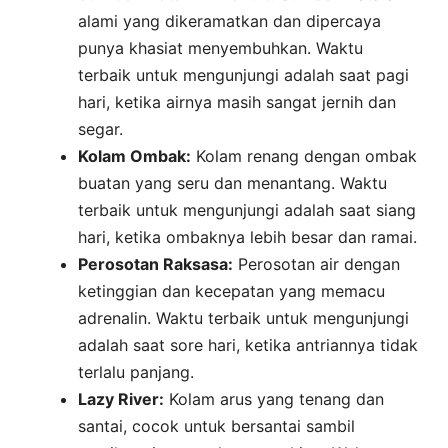
alami yang dikeramatkan dan dipercaya
punya khasiat menyembuhkan. Waktu
terbaik untuk mengunjungi adalah saat pagi
hari, ketika airnya masih sangat jernih dan
segar.
Kolam Ombak:
Kolam renang dengan ombak
buatan yang seru dan menantang. Waktu
terbaik untuk mengunjungi adalah saat siang
hari, ketika ombaknya lebih besar dan ramai.
Perosotan Raksasa:
Perosotan air dengan
ketinggian dan kecepatan yang memacu
adrenalin. Waktu terbaik untuk mengunjungi
adalah saat sore hari, ketika antriannya tidak
terlalu panjang.
Lazy River:
Kolam arus yang tenang dan
santai, cocok untuk bersantai sambil