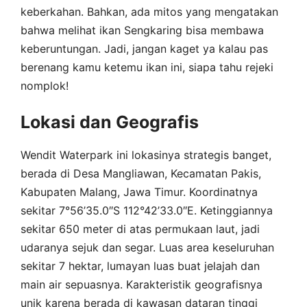
keberkahan. Bahkan, ada mitos yang mengatakan
bahwa melihat ikan Sengkaring bisa membawa
keberuntungan. Jadi, jangan kaget ya kalau pas
berenang kamu ketemu ikan ini, siapa tahu rejeki
nomplok!
Lokasi dan Geografis
Wendit Waterpark ini lokasinya strategis banget,
berada di Desa Mangliawan, Kecamatan Pakis,
Kabupaten Malang, Jawa Timur. Koordinatnya
sekitar 7°56’35.0″S 112°42’33.0″E. Ketinggiannya
sekitar 650 meter di atas permukaan laut, jadi
udaranya sejuk dan segar. Luas area keseluruhan
sekitar 7 hektar, lumayan luas buat jelajah dan
main air sepuasnya. Karakteristik geografisnya
unik karena berada di kawasan dataran tinggi