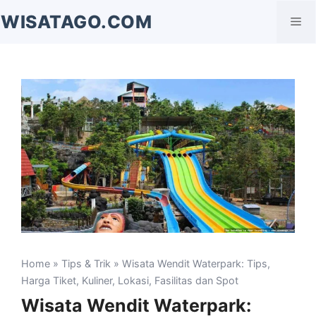
Langsung
WISATAGO.COM
Me
ke
isi
Home
»
Tips & Trik
» Wisata Wendit Waterpark: Tips,
Harga Tiket, Kuliner, Lokasi, Fasilitas dan Spot
Wisata Wendit Waterpark: