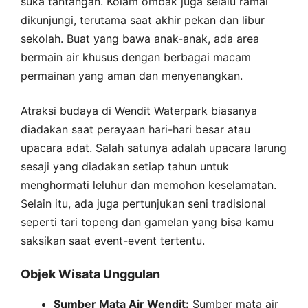
suka tantangan. Kolam ombak juga selalu ramai
dikunjungi, terutama saat akhir pekan dan libur
sekolah. Buat yang bawa anak-anak, ada area
bermain air khusus dengan berbagai macam
permainan yang aman dan menyenangkan.
Atraksi budaya di Wendit Waterpark biasanya
diadakan saat perayaan hari-hari besar atau
upacara adat. Salah satunya adalah upacara larung
sesaji yang diadakan setiap tahun untuk
menghormati leluhur dan memohon keselamatan.
Selain itu, ada juga pertunjukan seni tradisional
seperti tari topeng dan gamelan yang bisa kamu
saksikan saat event-event tertentu.
Objek Wisata Unggulan
Sumber Mata Air Wendit:
Sumber mata air