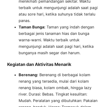
menikmati pemandangan sekitar. Waktu
terbaik untuk mengunjungi adalah saat pagi
atau sore hari, ketika suhunya tidak terlalu
panas.
Taman Bunga:
Taman yang indah dengan
berbagai jenis tanaman hias dan bunga
warna-warni. Waktu terbaik untuk
mengunjungi adalah saat pagi hari, ketika
bunganya masih segar dan harum.
Kegiatan dan Aktivitas Menarik
Berenang:
Berenang di berbagai kolam
renang yang tersedia, mulai dari kolam
renang biasa, kolam ombak, hingga lazy
river. Durasi: Bebas. Tingkat kesulitan:
Mudah. Peralatan yang dibutuhkan: Pakaian
renang, handuk. Harga: Termasuk dalam