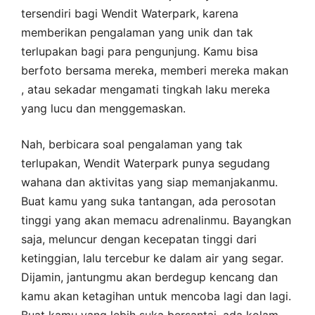
tersendiri bagi Wendit Waterpark, karena
memberikan pengalaman yang unik dan tak
terlupakan bagi para pengunjung. Kamu bisa
berfoto bersama mereka, memberi mereka makan
, atau sekadar mengamati tingkah laku mereka
yang lucu dan menggemaskan.
Nah, berbicara soal pengalaman yang tak
terlupakan, Wendit Waterpark punya segudang
wahana dan aktivitas yang siap memanjakanmu.
Buat kamu yang suka tantangan, ada perosotan
tinggi yang akan memacu adrenalinmu. Bayangkan
saja, meluncur dengan kecepatan tinggi dari
ketinggian, lalu tercebur ke dalam air yang segar.
Dijamin, jantungmu akan berdegup kencang dan
kamu akan ketagihan untuk mencoba lagi dan lagi.
Buat kamu yang lebih suka bersantai, ada kolam