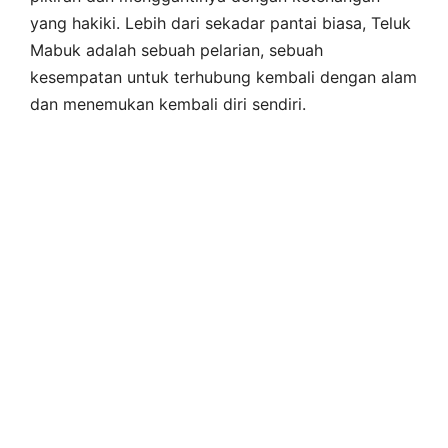
yang hakiki. Lebih dari sekadar pantai biasa, Teluk
Mabuk adalah sebuah pelarian, sebuah
kesempatan untuk terhubung kembali dengan alam
dan menemukan kembali diri sendiri.