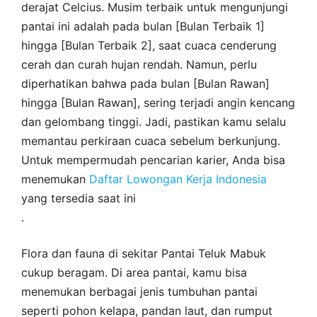
derajat Celcius. Musim terbaik untuk mengunjungi
pantai ini adalah pada bulan [Bulan Terbaik 1]
hingga [Bulan Terbaik 2], saat cuaca cenderung
cerah dan curah hujan rendah. Namun, perlu
diperhatikan bahwa pada bulan [Bulan Rawan]
hingga [Bulan Rawan], sering terjadi angin kencang
dan gelombang tinggi. Jadi, pastikan kamu selalu
memantau perkiraan cuaca sebelum berkunjung.
Untuk mempermudah pencarian karier, Anda bisa
menemukan
Daftar Lowongan Kerja Indonesia
yang tersedia saat ini
.
Flora dan fauna di sekitar Pantai Teluk Mabuk
cukup beragam. Di area pantai, kamu bisa
menemukan berbagai jenis tumbuhan pantai
seperti pohon kelapa, pandan laut, dan rumput