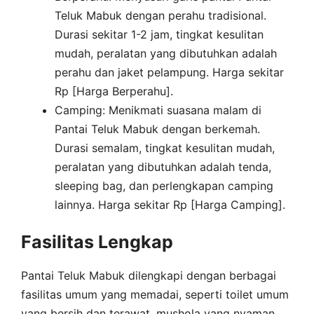
Teluk Mabuk dengan perahu tradisional.
Durasi sekitar 1-2 jam, tingkat kesulitan
mudah, peralatan yang dibutuhkan adalah
perahu dan jaket pelampung. Harga sekitar
Rp [Harga Berperahu].
Camping: Menikmati suasana malam di
Pantai Teluk Mabuk dengan berkemah.
Durasi semalam, tingkat kesulitan mudah,
peralatan yang dibutuhkan adalah tenda,
sleeping bag, dan perlengkapan camping
lainnya. Harga sekitar Rp [Harga Camping].
Fasilitas Lengkap
Pantai Teluk Mabuk dilengkapi dengan berbagai
fasilitas umum yang memadai, seperti toilet umum
yang bersih dan terawat, mushola yang nyaman