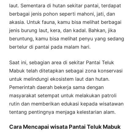
laut. Sementara di hutan sekitar pantai, terdapat
berbagai jenis pohon seperti mahoni, jati, dan
akasia. Untuk fauna, kamu bisa melihat berbagai
jenis burung laut, kera, dan kadal. Bahkan, jika
beruntung, kamu bisa melihat penyu yang sedang
bertelur di pantai pada malam hari.
Saat ini, sebagian area di sekitar Pantai Teluk
Mabuk telah ditetapkan sebagai zona konservasi
untuk melindungi ekosistem laut dan hutan.
Pemerintah daerah bekerja sama dengan
masyarakat setempat untuk melakukan patroli
rutin dan memberikan edukasi kepada wisatawan
tentang pentingnya menjaga kelestarian alam.
Cara Mencapai wisata Pantai Teluk Mabuk