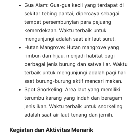
Gua Alam: Gua-gua kecil yang terdapat di
sekitar tebing pantai, dipercaya sebagai
tempat persembunyian para pejuang
kemerdekaan. Waktu terbaik untuk
mengunjungi adalah saat air laut surut.
Hutan Mangrove: Hutan mangrove yang
rimbun dan hijau, menjadi habitat bagi
berbagai jenis burung dan satwa liar. Waktu
terbaik untuk mengunjungi adalah pagi hari
saat burung-burung aktif mencari makan.
Spot Snorkeling: Area laut yang memiliki
terumbu karang yang indah dan beragam
jenis ikan. Waktu terbaik untuk snorkeling
adalah saat air laut tenang dan jernih.
Kegiatan dan Aktivitas Menarik