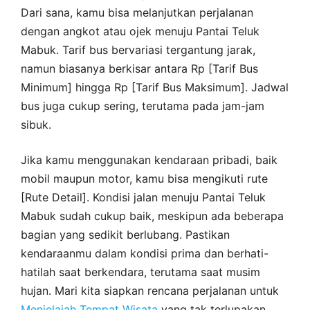
Dari sana, kamu bisa melanjutkan perjalanan
dengan angkot atau ojek menuju Pantai Teluk
Mabuk. Tarif bus bervariasi tergantung jarak,
namun biasanya berkisar antara Rp [Tarif Bus
Minimum] hingga Rp [Tarif Bus Maksimum]. Jadwal
bus juga cukup sering, terutama pada jam-jam
sibuk.
Jika kamu menggunakan kendaraan pribadi, baik
mobil maupun motor, kamu bisa mengikuti rute
[Rute Detail]. Kondisi jalan menuju Pantai Teluk
Mabuk sudah cukup baik, meskipun ada beberapa
bagian yang sedikit berlubang. Pastikan
kendaraanmu dalam kondisi prima dan berhati-
hatilah saat berkendara, terutama saat musim
hujan. Mari kita siapkan rencana perjalanan untuk
Menjelajah Tempat Wisata
yang tak terlupakan