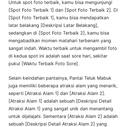
Untuk spot foto terbaik, kamu bisa mengunjungi
[Spot Foto Terbaik 1] dan [Spot Foto Terbaik 2]. Di
[Spot Foto Terbaik 1], kamu bisa mendapatkan
latar belakang [Deskripsi Latar Belakang],
sedangkan di [Spot Foto Terbaik 2], kamu bisa
mengabadikan momen matahari terbenam yang
sangat indah. Waktu terbaik untuk mengambil foto
di kedua spot ini adalah saat sore hari, sekitar
pukul [Waktu Terbaik Foto Sore].
Selain keindahan pantainya, Pantai Teluk Mabuk
juga memiliki beberapa atraksi alam yang menarik,
seperti [Atraksi Alam 1] dan [Atraksi Alam 2].
[Atraksi Alam 1] adalah sebuah [Deskripsi Detail
Atraksi Alam 1] yang sangat unik dan menantang
untuk dijelajahi. Sementara [Atraksi Alam 2] adalah
sebuah [Deskripsi Detail Atraksi Alam 2] yang