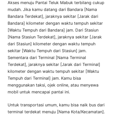
Akses menuju Pantai Teluk Mabuk terbilang cukup
mudah. Jika kamu datang dari Bandara [Nama
Bandara Terdekat], jaraknya sekitar [Jarak dari
Bandara] kilometer dengan waktu tempuh sekitar
[Waktu Tempuh dari Bandara] jam. Dari Stasiun
[Nama Stasiun Terdekat], jaraknya sekitar [Jarak
dari Stasiun] kilometer dengan waktu tempuh
sekitar [Waktu Tempuh dari Stasiun] jam.
Sementara dari Terminal [Nama Terminal
Terdekat], jaraknya sekitar [Jarak dari Terminal]
kilometer dengan waktu tempuh sekitar [Waktu
Tempuh dari Terminal] jam. Kamu bisa
menggunakan taksi, ojek online, atau menyewa
mobil untuk mencapai pantai ini.
Untuk transportasi umum, kamu bisa naik bus dari
terminal terdekat menuju [Nama Kota/Kecamatan].