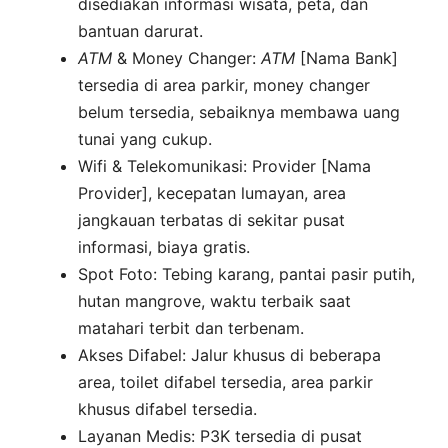
disediakan informasi wisata, peta, dan
bantuan darurat.
ATM
& Money Changer:
ATM
[Nama Bank]
tersedia di area parkir, money changer
belum tersedia, sebaiknya membawa uang
tunai yang cukup.
Wifi & Telekomunikasi: Provider [Nama
Provider], kecepatan lumayan, area
jangkauan terbatas di sekitar pusat
informasi, biaya gratis.
Spot Foto: Tebing karang, pantai pasir putih,
hutan mangrove, waktu terbaik saat
matahari terbit dan terbenam.
Akses Difabel: Jalur khusus di beberapa
area, toilet difabel tersedia, area parkir
khusus difabel tersedia.
Layanan Medis: P3K tersedia di pusat