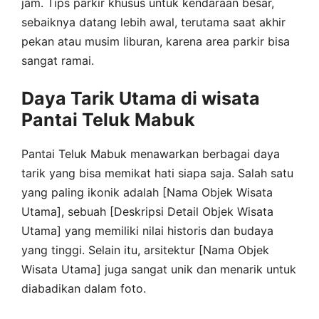
jam. Tips parkir khusus untuk kendaraan besar,
sebaiknya datang lebih awal, terutama saat akhir
pekan atau musim liburan, karena area parkir bisa
sangat ramai.
Daya Tarik Utama di wisata
Pantai Teluk Mabuk
Pantai Teluk Mabuk menawarkan berbagai daya
tarik yang bisa memikat hati siapa saja. Salah satu
yang paling ikonik adalah [Nama Objek Wisata
Utama], sebuah [Deskripsi Detail Objek Wisata
Utama] yang memiliki nilai historis dan budaya
yang tinggi. Selain itu, arsitektur [Nama Objek
Wisata Utama] juga sangat unik dan menarik untuk
diabadikan dalam foto.