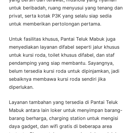
untuk beribadah, ruang menyusui yang tenang dan
privat, serta kotak P3K yang selalu siap sedia
untuk memberikan pertolongan pertama.
Untuk fasilitas khusus, Pantai Teluk Mabuk juga
menyediakan layanan difabel seperti jalur khusus
untuk kursi roda, toilet khusus difabel, dan staf
pendamping yang siap membantu. Sayangnya,
belum tersedia kursi roda untuk dipinjamkan, jadi
sebaiknya membawa kursi roda sendiri jika
diperlukan.
Layanan tambahan yang tersedia di Pantai Teluk
Mabuk antara lain loker untuk menyimpan barang-
barang berharga, charging station untuk mengisi
daya gadget, dan wifi gratis di beberapa area