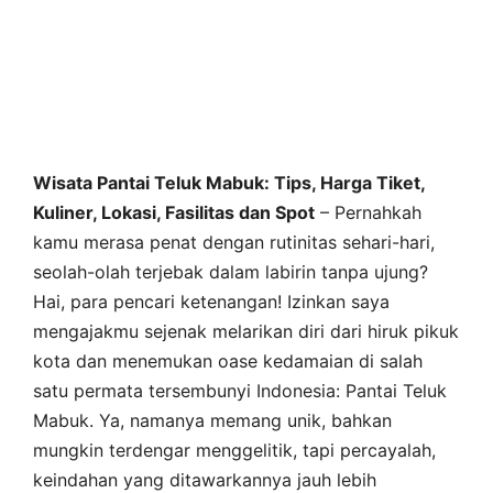
Wisata Pantai Teluk Mabuk: Tips, Harga Tiket,
Kuliner, Lokasi, Fasilitas dan Spot
– Pernahkah
kamu merasa penat dengan rutinitas sehari-hari,
seolah-olah terjebak dalam labirin tanpa ujung?
Hai, para pencari ketenangan! Izinkan saya
mengajakmu sejenak melarikan diri dari hiruk pikuk
kota dan menemukan oase kedamaian di salah
satu permata tersembunyi Indonesia: Pantai Teluk
Mabuk. Ya, namanya memang unik, bahkan
mungkin terdengar menggelitik, tapi percayalah,
keindahan yang ditawarkannya jauh lebih