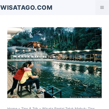
Langsung
WISATAGO.COM
Me
ke
isi
Home
»
Tips & Trik
» Wisata Pantai Teluk Mabuk: Tips,