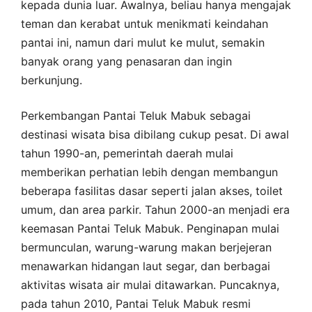
kepada dunia luar. Awalnya, beliau hanya mengajak
teman dan kerabat untuk menikmati keindahan
pantai ini, namun dari mulut ke mulut, semakin
banyak orang yang penasaran dan ingin
berkunjung.
Perkembangan Pantai Teluk Mabuk sebagai
destinasi wisata bisa dibilang cukup pesat. Di awal
tahun 1990-an, pemerintah daerah mulai
memberikan perhatian lebih dengan membangun
beberapa fasilitas dasar seperti jalan akses, toilet
umum, dan area parkir. Tahun 2000-an menjadi era
keemasan Pantai Teluk Mabuk. Penginapan mulai
bermunculan, warung-warung makan berjejeran
menawarkan hidangan laut segar, dan berbagai
aktivitas wisata air mulai ditawarkan. Puncaknya,
pada tahun 2010, Pantai Teluk Mabuk resmi