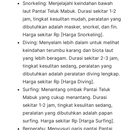
Snorkeling: Menjelajahi keindahan bawah
laut Pantai Teluk Mabuk. Durasi sekitar 1-2
jam, tingkat kesulitan mudah, peralatan yang
dibutuhkan adalah masker, snorkel, dan fin.
Harga sekitar Rp [Harga Snorkeling].
Diving: Menyelam lebih dalam untuk melihat
keindahan terumbu karang dan biota laut
yang lebih beragam. Durasi sekitar 2-3 jam,
tingkat kesulitan sedang, peralatan yang
dibutuhkan adalah peralatan diving lengkap.
Harga sekitar Rp [Harga Diving].
Surfing: Menantang ombak Pantai Teluk
Mabuk yang cukup menantang. Durasi
sekitar 1-2 jam, tingkat kesulitan sedang,
peralatan yang dibutuhkan adalah papan
surfing. Harga sekitar Rp [Harga Surfing].
Berperahu: Menyusuri garis pantai Pantai