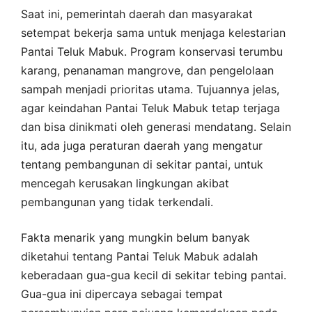
Saat ini, pemerintah daerah dan masyarakat
setempat bekerja sama untuk menjaga kelestarian
Pantai Teluk Mabuk. Program konservasi terumbu
karang, penanaman mangrove, dan pengelolaan
sampah menjadi prioritas utama. Tujuannya jelas,
agar keindahan Pantai Teluk Mabuk tetap terjaga
dan bisa dinikmati oleh generasi mendatang. Selain
itu, ada juga peraturan daerah yang mengatur
tentang pembangunan di sekitar pantai, untuk
mencegah kerusakan lingkungan akibat
pembangunan yang tidak terkendali.
Fakta menarik yang mungkin belum banyak
diketahui tentang Pantai Teluk Mabuk adalah
keberadaan gua-gua kecil di sekitar tebing pantai.
Gua-gua ini dipercaya sebagai tempat