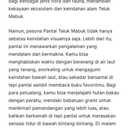
bagi berbagai jenis flora dan fauna, menambah
kekayaan ekosistem dan keindahan alam Teluk
Mabuk.
Namun, pesona Pantai Teluk Mabuk tidak hanya
sebatas keindahan visualnya saja. Lebih dari itu,
pantai ini menawarkan pengalaman yang
mendalam dan bermakna. Kamu bisa
menghabiskan waktu dengan berenang di air laut
yang tenang, snorkeling untuk mengagumi
keindahan bawah laut, atau sekadar bersantai di
tepi pantai sambil membaca buku favoritmu. Bagi
para petualang, kamu bisa menjelajahi hutan bakau
dengan perahu, mendaki bebatuan granit untuk
menikmati pemandangan yang lebih luas, atau
bahkan berkemah di tepi pantai untuk merasakan
sensasi tidur di bawah bintang-bintang. Di malam