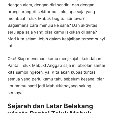
dengan alam, dengan diri sendiri, dan dengan
orang-orang di sekitarmu. Lalu, apa saja yang
membuat Teluk Mabuk begitu istimewa?
Bagaimana cara menuju ke sana? Dan aktivitas
seru apa saja yang bisa kamu lakukan di sana?
Mari kita selami lebih dalam keajaiban tersembunyi
ini.
Oke! Siap menemani kamu menjelajahi keindahan
Pantai Teluk Mabuk! Anggap saja ini obrolan santai
kita sambil ngeteh, ya. Kita akan kupas tuntas
semua yang perlu kamu tahu sebelum kesana, biar
liburanmu nanti jadi MabukKepayang saking
serunya!
Sejarah dan Latar Belakang