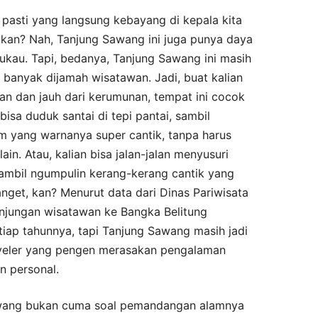
, pasti yang langsung kebayang di kepala kita
”, kan? Nah, Tanjung Sawang ini juga punya daya
ukau. Tapi, bedanya, Tanjung Sawang ini masih
lu banyak dijamah wisatawan. Jadi, buat kalian
an dan jauh dari kerumunan, tempat ini cocok
bisa duduk santai di tepi pantai, sambil
m yang warnanya super cantik, tanpa harus
in. Atau, kalian bisa jalan-jalan menyusuri
sambil ngumpulin kerang-kerang cantik yang
anget, kan? Menurut data dari Dinas Pariwisata
unjungan wisatawan ke Bangka Belitung
iap tahunnya, tapi Tanjung Sawang masih jadi
aveler yang pengen merasakan pengalaman
an personal.
awang bukan cuma soal pemandangan alamnya