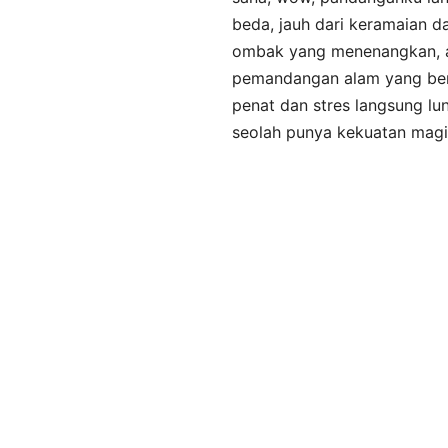
beda, jauh dari keramaian d
ombak yang menenangkan, an
pemandangan alam yang ben
penat dan stres langsung lun
seolah punya kekuatan magi