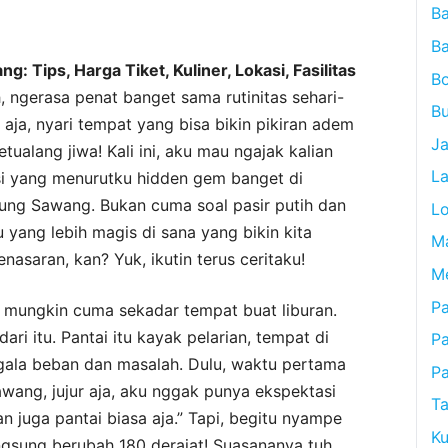
B
B
: Tips, Harga Tiket, Kuliner, Lokasi, Fasilitas
B
, ngerasa penat banget sama rutinitas sehari-
Bu
aja, nyari tempat yang bisa bikin pikiran adem
J
tualang jiwa! Kali ini, aku mau ngajak kalian
L
si yang menurutku hidden gem banget di
jung Sawang. Bukan cuma soal pasir putih dan
L
tu yang lebih magis di sana yang bikin kita
M
enasaran, kan? Yuk, ikutin terus ceritaku!
M
Pa
, mungkin cuma sekadar tempat buat liburan.
dari itu. Pantai itu kayak pelarian, tempat di
P
egala beban dan masalah. Dulu, waktu pertama
P
wang, jujur aja, aku nggak punya ekspektasi
Ta
an juga pantai biasa aja.” Tapi, begitu nyampe
Ku
gsung berubah 180 derajat! Suasananya tuh