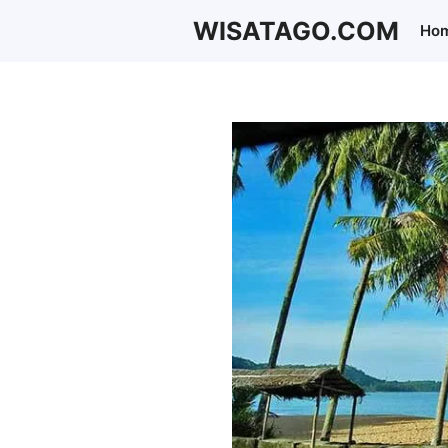
Langsung
WISATAGO.COM
Ho
ke
isi