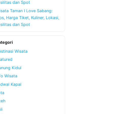
silitas dan Spot
sata Taman I Love Sabang:
ps, Harga Tiket, Kuliner, Lokasi,
silitas dan Spot
tegori
stinasi Wisata
atured
nung Kidul
fo Wisata
dwal Kapal
ta
ceh
li