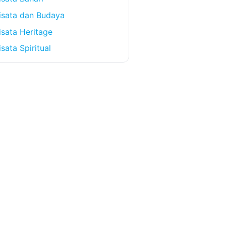
isata dan Budaya
sata Heritage
sata Spiritual