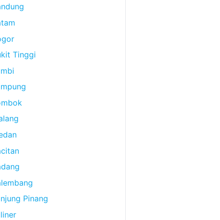
andung
atam
ogor
kit Tinggi
ambi
ampung
ombok
alang
edan
citan
adang
alembang
njung Pinang
liner