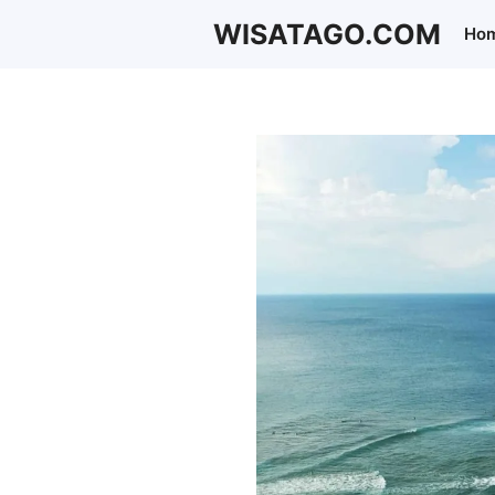
Langsung
WISATAGO.COM
Ho
ke
isi