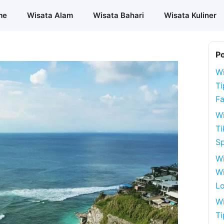
me
Wisata Alam
Wisata Bahari
Wisata Kuliner
P
Wi
Ti
Fa
Wi
Ti
S
W
Wi
Lo
Wi
Ti