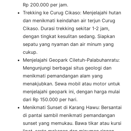
Rp 200.000 per jam.
Trekking ke Curug Cikaso: Menjelajahi hutan
dan menikmati keindahan air terjun Curug
Cikaso. Durasi trekking sekitar 1-2 jam,
dengan tingkat kesulitan sedang. Siapkan
sepatu yang nyaman dan air minum yang
cukup.
Menjelajahi Geopark Ciletuh-Palabuhanratu:
Mengunjungi berbagai situs geologi dan
menikmati pemandangan alam yang
menakjubkan. Sewa mobil atau motor untuk
menjelajahi geopark ini, dengan harga mulai
dari Rp 150.000 per hari.
Menikmati Sunset di Karang Hawu: Bersantai
di pantai sambil menikmati pemandangan
sunset yang memukau. Bawa tikar atau kursi