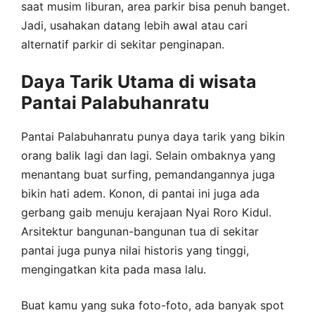
saat musim liburan, area parkir bisa penuh banget.
Jadi, usahakan datang lebih awal atau cari
alternatif parkir di sekitar penginapan.
Daya Tarik Utama di wisata
Pantai Palabuhanratu
Pantai Palabuhanratu punya daya tarik yang bikin
orang balik lagi dan lagi. Selain ombaknya yang
menantang buat surfing, pemandangannya juga
bikin hati adem. Konon, di pantai ini juga ada
gerbang gaib menuju kerajaan Nyai Roro Kidul.
Arsitektur bangunan-bangunan tua di sekitar
pantai juga punya nilai historis yang tinggi,
mengingatkan kita pada masa lalu.
Buat kamu yang suka foto-foto, ada banyak spot