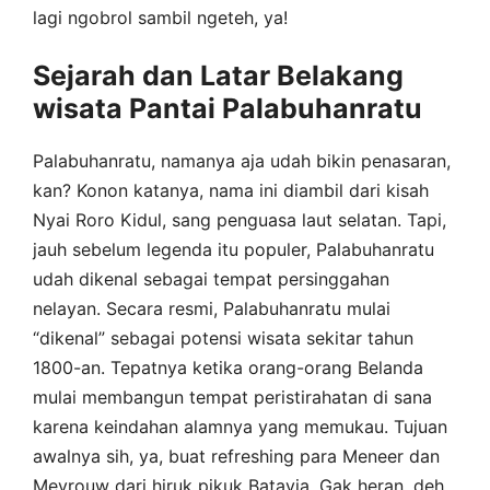
lagi ngobrol sambil ngeteh, ya!
Sejarah dan Latar Belakang
wisata Pantai Palabuhanratu
Palabuhanratu, namanya aja udah bikin penasaran,
kan? Konon katanya, nama ini diambil dari kisah
Nyai Roro Kidul, sang penguasa laut selatan. Tapi,
jauh sebelum legenda itu populer, Palabuhanratu
udah dikenal sebagai tempat persinggahan
nelayan. Secara resmi, Palabuhanratu mulai
“dikenal” sebagai potensi wisata sekitar tahun
1800-an. Tepatnya ketika orang-orang Belanda
mulai membangun tempat peristirahatan di sana
karena keindahan alamnya yang memukau. Tujuan
awalnya sih, ya, buat refreshing para Meneer dan
Mevrouw dari hiruk pikuk Batavia. Gak heran, deh,