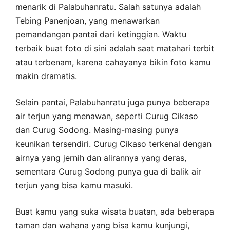
menarik di Palabuhanratu. Salah satunya adalah
Tebing Panenjoan, yang menawarkan
pemandangan pantai dari ketinggian. Waktu
terbaik buat foto di sini adalah saat matahari terbit
atau terbenam, karena cahayanya bikin foto kamu
makin dramatis.
Selain pantai, Palabuhanratu juga punya beberapa
air terjun yang menawan, seperti Curug Cikaso
dan Curug Sodong. Masing-masing punya
keunikan tersendiri. Curug Cikaso terkenal dengan
airnya yang jernih dan alirannya yang deras,
sementara Curug Sodong punya gua di balik air
terjun yang bisa kamu masuki.
Buat kamu yang suka wisata buatan, ada beberapa
taman dan wahana yang bisa kamu kunjungi,