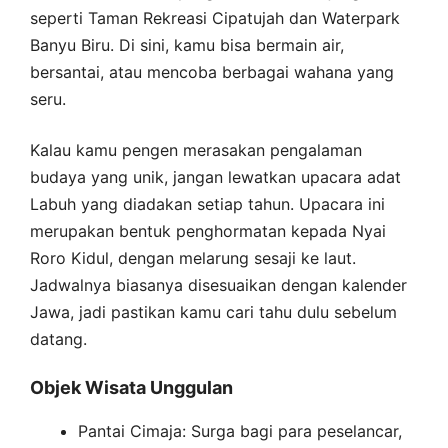
seperti Taman Rekreasi Cipatujah dan Waterpark
Banyu Biru. Di sini, kamu bisa bermain air,
bersantai, atau mencoba berbagai wahana yang
seru.
Kalau kamu pengen merasakan pengalaman
budaya yang unik, jangan lewatkan upacara adat
Labuh yang diadakan setiap tahun. Upacara ini
merupakan bentuk penghormatan kepada Nyai
Roro Kidul, dengan melarung sesaji ke laut.
Jadwalnya biasanya disesuaikan dengan kalender
Jawa, jadi pastikan kamu cari tahu dulu sebelum
datang.
Objek Wisata Unggulan
Pantai Cimaja: Surga bagi para peselancar,