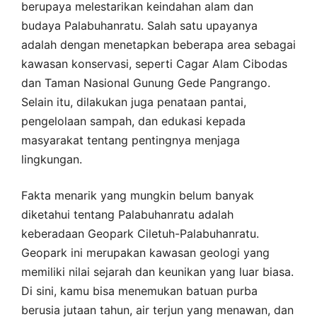
berupaya melestarikan keindahan alam dan
budaya Palabuhanratu. Salah satu upayanya
adalah dengan menetapkan beberapa area sebagai
kawasan konservasi, seperti Cagar Alam Cibodas
dan Taman Nasional Gunung Gede Pangrango.
Selain itu, dilakukan juga penataan pantai,
pengelolaan sampah, dan edukasi kepada
masyarakat tentang pentingnya menjaga
lingkungan.
Fakta menarik yang mungkin belum banyak
diketahui tentang Palabuhanratu adalah
keberadaan Geopark Ciletuh-Palabuhanratu.
Geopark ini merupakan kawasan geologi yang
memiliki nilai sejarah dan keunikan yang luar biasa.
Di sini, kamu bisa menemukan batuan purba
berusia jutaan tahun, air terjun yang menawan, dan