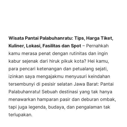
Wisata Pantai Palabuhanratu: Tips, Harga Tiket,
Kuliner, Lokasi, Fasilitas dan Spot
– Pernahkah
kamu merasa penat dengan rutinitas dan ingin
kabur sejenak dari hiruk pikuk kota? Hei kamu,
para pencari ketenangan dan petualang sejati,
izinkan saya mengajakmu menyusuri keindahan
tersembunyi di pesisir selatan Jawa Barat: Pantai
Palabuhanratu! Sebuah destinasi yang tak hanya
menawarkan hamparan pasir dan deburan ombak,
tapi juga legenda, budaya, dan pengalaman tak
terlupakan.