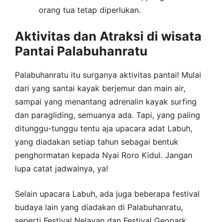
orang tua tetap diperlukan.
Aktivitas dan Atraksi di wisata
Pantai Palabuhanratu
Palabuhanratu itu surganya aktivitas pantai! Mulai
dari yang santai kayak berjemur dan main air,
sampai yang menantang adrenalin kayak surfing
dan paragliding, semuanya ada. Tapi, yang paling
ditunggu-tunggu tentu aja upacara adat Labuh,
yang diadakan setiap tahun sebagai bentuk
penghormatan kepada Nyai Roro Kidul. Jangan
lupa catat jadwalnya, ya!
Selain upacara Labuh, ada juga beberapa festival
budaya lain yang diadakan di Palabuhanratu,
seperti Festival Nelayan dan Festival Geopark