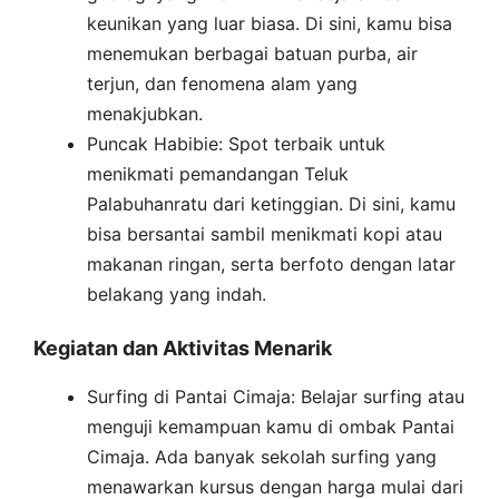
keunikan yang luar biasa. Di sini, kamu bisa
menemukan berbagai batuan purba, air
terjun, dan fenomena alam yang
menakjubkan.
Puncak Habibie: Spot terbaik untuk
menikmati pemandangan Teluk
Palabuhanratu dari ketinggian. Di sini, kamu
bisa bersantai sambil menikmati kopi atau
makanan ringan, serta berfoto dengan latar
belakang yang indah.
Kegiatan dan Aktivitas Menarik
Surfing di Pantai Cimaja: Belajar surfing atau
menguji kemampuan kamu di ombak Pantai
Cimaja. Ada banyak sekolah surfing yang
menawarkan kursus dengan harga mulai dari