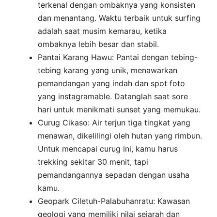
terkenal dengan ombaknya yang konsisten
dan menantang. Waktu terbaik untuk surfing
adalah saat musim kemarau, ketika
ombaknya lebih besar dan stabil.
Pantai Karang Hawu: Pantai dengan tebing-
tebing karang yang unik, menawarkan
pemandangan yang indah dan spot foto
yang instagramable. Datanglah saat sore
hari untuk menikmati sunset yang memukau.
Curug Cikaso: Air terjun tiga tingkat yang
menawan, dikelilingi oleh hutan yang rimbun.
Untuk mencapai curug ini, kamu harus
trekking sekitar 30 menit, tapi
pemandangannya sepadan dengan usaha
kamu.
Geopark Ciletuh-Palabuhanratu: Kawasan
geologi yang memiliki nilai sejarah dan