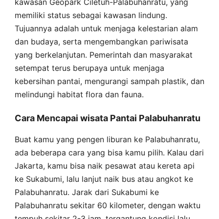
kawasan Geopark Ciletuh-Palabuhanratu, yang
memiliki status sebagai kawasan lindung.
Tujuannya adalah untuk menjaga kelestarian alam
dan budaya, serta mengembangkan pariwisata
yang berkelanjutan. Pemerintah dan masyarakat
setempat terus berupaya untuk menjaga
kebersihan pantai, mengurangi sampah plastik, dan
melindungi habitat flora dan fauna.
Cara Mencapai wisata Pantai Palabuhanratu
Buat kamu yang pengen liburan ke Palabuhanratu,
ada beberapa cara yang bisa kamu pilih. Kalau dari
Jakarta, kamu bisa naik pesawat atau kereta api
ke Sukabumi, lalu lanjut naik bus atau angkot ke
Palabuhanratu. Jarak dari Sukabumi ke
Palabuhanratu sekitar 60 kilometer, dengan waktu
tempuh sekitar 2-3 jam, tergantung kondisi lalu