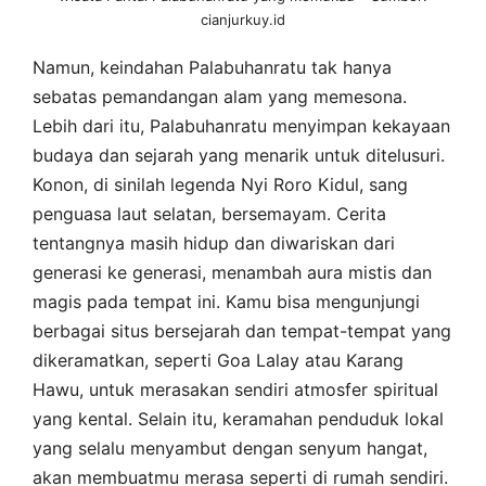
cianjurkuy.id
Namun, keindahan Palabuhanratu tak hanya
sebatas pemandangan alam yang memesona.
Lebih dari itu, Palabuhanratu menyimpan kekayaan
budaya dan sejarah yang menarik untuk ditelusuri.
Konon, di sinilah legenda Nyi Roro Kidul, sang
penguasa laut selatan, bersemayam. Cerita
tentangnya masih hidup dan diwariskan dari
generasi ke generasi, menambah aura mistis dan
magis pada tempat ini. Kamu bisa mengunjungi
berbagai situs bersejarah dan tempat-tempat yang
dikeramatkan, seperti Goa Lalay atau Karang
Hawu, untuk merasakan sendiri atmosfer spiritual
yang kental. Selain itu, keramahan penduduk lokal
yang selalu menyambut dengan senyum hangat,
akan membuatmu merasa seperti di rumah sendiri.