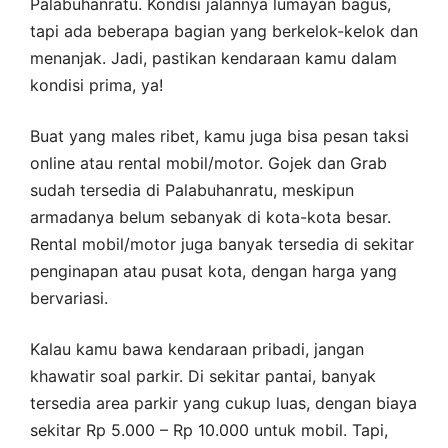
Palabuhanratu. Kondisi jalannya lumayan bagus,
tapi ada beberapa bagian yang berkelok-kelok dan
menanjak. Jadi, pastikan kendaraan kamu dalam
kondisi prima, ya!
Buat yang males ribet, kamu juga bisa pesan taksi
online atau rental mobil/motor. Gojek dan Grab
sudah tersedia di Palabuhanratu, meskipun
armadanya belum sebanyak di kota-kota besar.
Rental mobil/motor juga banyak tersedia di sekitar
penginapan atau pusat kota, dengan harga yang
bervariasi.
Kalau kamu bawa kendaraan pribadi, jangan
khawatir soal parkir. Di sekitar pantai, banyak
tersedia area parkir yang cukup luas, dengan biaya
sekitar Rp 5.000 – Rp 10.000 untuk mobil. Tapi,