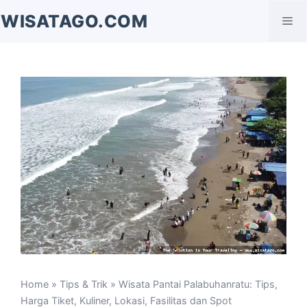
Langsung
WISATAGO.COM
Me
ke
isi
Home
»
Tips & Trik
» Wisata Pantai Palabuhanratu: Tips,
Harga Tiket, Kuliner, Lokasi, Fasilitas dan Spot