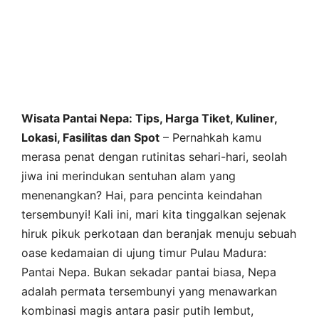
Wisata Pantai Nepa: Tips, Harga Tiket, Kuliner,
Lokasi, Fasilitas dan Spot
– Pernahkah kamu
merasa penat dengan rutinitas sehari-hari, seolah
jiwa ini merindukan sentuhan alam yang
menenangkan? Hai, para pencinta keindahan
tersembunyi! Kali ini, mari kita tinggalkan sejenak
hiruk pikuk perkotaan dan beranjak menuju sebuah
oase kedamaian di ujung timur Pulau Madura:
Pantai Nepa. Bukan sekadar pantai biasa, Nepa
adalah permata tersembunyi yang menawarkan
kombinasi magis antara pasir putih lembut,