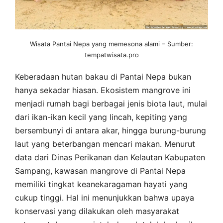
Wisata Pantai Nepa yang memesona alami – Sumber:
tempatwisata.pro
Keberadaan hutan bakau di Pantai Nepa bukan
hanya sekadar hiasan. Ekosistem mangrove ini
menjadi rumah bagi berbagai jenis biota laut, mulai
dari ikan-ikan kecil yang lincah, kepiting yang
bersembunyi di antara akar, hingga burung-burung
laut yang beterbangan mencari makan. Menurut
data dari Dinas Perikanan dan Kelautan Kabupaten
Sampang, kawasan mangrove di Pantai Nepa
memiliki tingkat keanekaragaman hayati yang
cukup tinggi. Hal ini menunjukkan bahwa upaya
konservasi yang dilakukan oleh masyarakat