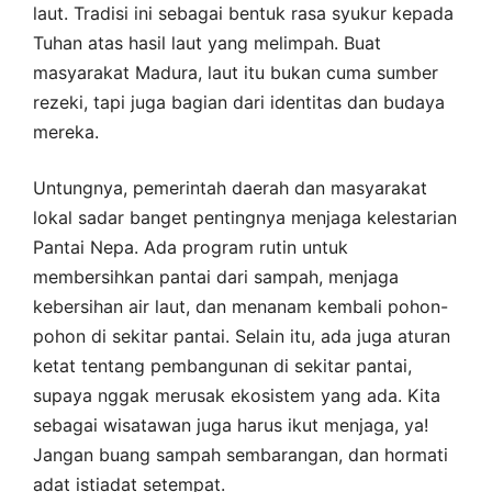
laut. Tradisi ini sebagai bentuk rasa syukur kepada
Tuhan atas hasil laut yang melimpah. Buat
masyarakat Madura, laut itu bukan cuma sumber
rezeki, tapi juga bagian dari identitas dan budaya
mereka.
Untungnya, pemerintah daerah dan masyarakat
lokal sadar banget pentingnya menjaga kelestarian
Pantai Nepa. Ada program rutin untuk
membersihkan pantai dari sampah, menjaga
kebersihan air laut, dan menanam kembali pohon-
pohon di sekitar pantai. Selain itu, ada juga aturan
ketat tentang pembangunan di sekitar pantai,
supaya nggak merusak ekosistem yang ada. Kita
sebagai wisatawan juga harus ikut menjaga, ya!
Jangan buang sampah sembarangan, dan hormati
adat istiadat setempat.