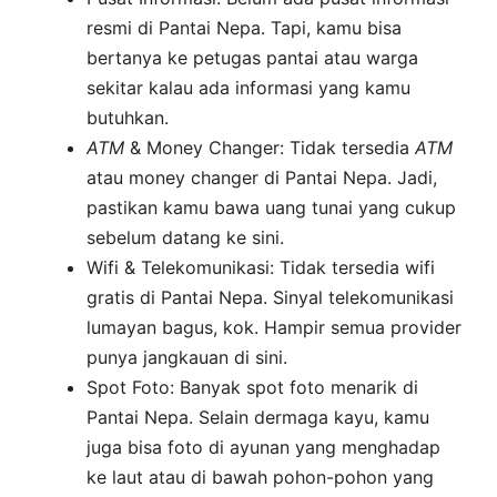
resmi di Pantai Nepa. Tapi, kamu bisa
bertanya ke petugas pantai atau warga
sekitar kalau ada informasi yang kamu
butuhkan.
ATM
& Money Changer: Tidak tersedia
ATM
atau money changer di Pantai Nepa. Jadi,
pastikan kamu bawa uang tunai yang cukup
sebelum datang ke sini.
Wifi & Telekomunikasi: Tidak tersedia wifi
gratis di Pantai Nepa. Sinyal telekomunikasi
lumayan bagus, kok. Hampir semua provider
punya jangkauan di sini.
Spot Foto: Banyak spot foto menarik di
Pantai Nepa. Selain dermaga kayu, kamu
juga bisa foto di ayunan yang menghadap
ke laut atau di bawah pohon-pohon yang