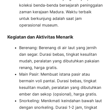
koleksi benda-benda bersejarah peninggalan
zaman kerajaan Madura. Waktu terbaik
untuk berkunjung adalah saat jam
operasional museum.
Kegiatan dan Aktivitas Menarik
Berenang: Berenang di air laut yang jernih
dan segar. Durasi bebas, tingkat kesulitan
mudah, peralatan yang dibutuhkan pakaian
renang, harga gratis.
Main Pasir: Membuat istana pasir atau
bermain voli pantai. Durasi bebas, tingkat
kesulitan mudah, peralatan yang dibutuhkan
ember dan sekop (opsional), harga gratis.
Snorkeling: Menikmati keindahan bawah laut
dengan snorkeling. Durasi 1-2 jam, tingkat