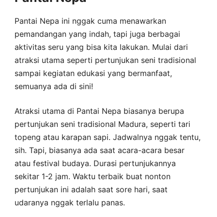
Pantai Nepa ini nggak cuma menawarkan
pemandangan yang indah, tapi juga berbagai
aktivitas seru yang bisa kita lakukan. Mulai dari
atraksi utama seperti pertunjukan seni tradisional
sampai kegiatan edukasi yang bermanfaat,
semuanya ada di sini!
Atraksi utama di Pantai Nepa biasanya berupa
pertunjukan seni tradisional Madura, seperti tari
topeng atau karapan sapi. Jadwalnya nggak tentu,
sih. Tapi, biasanya ada saat acara-acara besar
atau festival budaya. Durasi pertunjukannya
sekitar 1-2 jam. Waktu terbaik buat nonton
pertunjukan ini adalah saat sore hari, saat
udaranya nggak terlalu panas.