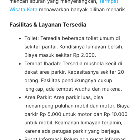
mencari liburan yang menyenangkan,
Termpat
Wisata Kota
menawarkan banyak pilihan menarik
Fasilitas & Layanan Tersedia
Toilet: Tersedia beberapa toilet umum di
sekitar pantai. Kondisinya lumayan bersih.
Biaya masuk sekitar Rp 2.000.
Tempat Ibadah: Tersedia mushola kecil di
dekat area parkir. Kapasitasnya sekitar 20
orang. Fasilitas pendukungnya cukup
lengkap, ada tempat wudhu dan mukena.
Area Parkir: Area parkir luas, bisa
menampung puluhan mobil dan motor. Biaya
parkir Rp 5.000 untuk motor dan Rp 10.000
untuk mobil. Keamanan lumayan terjamin,
karena ada petugas parkir yang berjaga.
Pusat Informasi: Belum ada pusat informasi