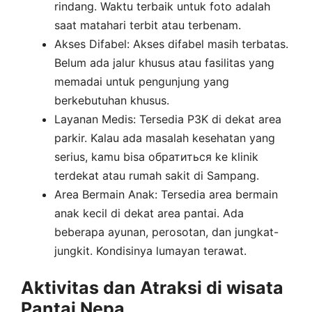
rindang. Waktu terbaik untuk foto adalah
saat matahari terbit atau terbenam.
Akses Difabel: Akses difabel masih terbatas.
Belum ada jalur khusus atau fasilitas yang
memadai untuk pengunjung yang
berkebutuhan khusus.
Layanan Medis: Tersedia P3K di dekat area
parkir. Kalau ada masalah kesehatan yang
serius, kamu bisa обратиться ke klinik
terdekat atau rumah sakit di Sampang.
Area Bermain Anak: Tersedia area bermain
anak kecil di dekat area pantai. Ada
beberapa ayunan, perosotan, dan jungkat-
jungkit. Kondisinya lumayan terawat.
Aktivitas dan Atraksi di wisata
Pantai Nepa