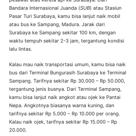
Bandara Internasional Juanda (
SUB
) atau Stasiun
Pasar Turi Surabaya, kamu bisa lanjut naik mobil
atau bus ke Sampang, Madura. Jarak dari
Surabaya ke Sampang sekitar 100 km, dengan
waktu tempuh sekitar 2-3 jam, tergantung kondisi
lalu lintas.
Kalau mau naik transportasi umum, kamu bisa naik
bus dari Terminal Bungurasih Surabaya ke Terminal
Sampang. Tarifnya sekitar Rp 30.000 – Rp 50.000,
tergantung jenis busnya. Dari Terminal Sampang,
kamu bisa lanjut naik angkot atau ojek ke Pantai
Nepa. Angkotnya biasanya warna kuning, dan
tarifnya sekitar Rp 5.000 – Rp 10.000 per orang.
Kalau naik ojek, tarifnya sekitar Rp 15.000 – Rp
20.000.