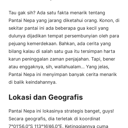
Tau gak sih? Ada satu fakta menarik tentang
Pantai Nepa yang jarang diketahui orang. Konon, di
sekitar pantai ini ada beberapa gua kecil yang
dulunya dijadikan tempat persembunyian oleh para
pejuang kemerdekaan. Bahkan, ada cerita yang
bilang kalau di salah satu gua itu tersimpan harta
karun peninggalan zaman penjajahan. Tapi, bener
atau enggaknya, sih, wallahualam… Yang jelas,
Pantai Nepa ini menyimpan banyak cerita menarik
di balik keindahannya.
Lokasi dan Geografis
Pantai Nepa ini lokasinya strategis banget, guys!
Secara geografis, dia terletak di koordinat
7°01’56.0″S 113°16’46.0″E. Ketinggiannya cuma