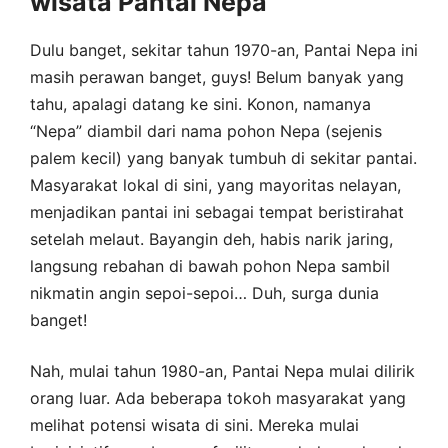
wisata Pantai Nepa
Dulu banget, sekitar tahun 1970-an, Pantai Nepa ini
masih perawan banget, guys! Belum banyak yang
tahu, apalagi datang ke sini. Konon, namanya
“Nepa” diambil dari nama pohon Nepa (sejenis
palem kecil) yang banyak tumbuh di sekitar pantai.
Masyarakat lokal di sini, yang mayoritas nelayan,
menjadikan pantai ini sebagai tempat beristirahat
setelah melaut. Bayangin deh, habis narik jaring,
langsung rebahan di bawah pohon Nepa sambil
nikmatin angin sepoi-sepoi… Duh, surga dunia
banget!
Nah, mulai tahun 1980-an, Pantai Nepa mulai dilirik
orang luar. Ada beberapa tokoh masyarakat yang
melihat potensi wisata di sini. Mereka mulai