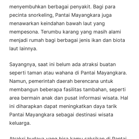
menyembuhkan berbagai penyakit. Bagi para
pecinta snorkeling, Pantai Mayangkara juga
menawarkan keindahan bawah laut yang
mempesona. Terumbu karang yang masih alami
menjadi rumah bagi berbagai jenis ikan dan biota
laut lainnya.
Sayangnya, saat ini belum ada atraksi buatan
seperti taman atau wahana di Pantai Mayangkara.
Namun, pemerintah daerah berencana untuk
membangun beberapa fasilitas tambahan, seperti
area bermain anak dan pusat informasi wisata. Hal
ini diharapkan dapat meningkatkan daya tarik
Pantai Mayangkara sebagai destinasi wisata
keluarga.
Atraksi budaya yang bisa kamu saksikan di Pantai