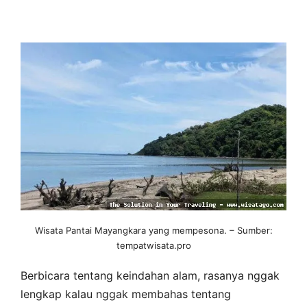
Wisata Pantai Mayangkara yang mempesona. – Sumber:
tempatwisata.pro
Berbicara tentang keindahan alam, rasanya nggak
lengkap kalau nggak membahas tentang