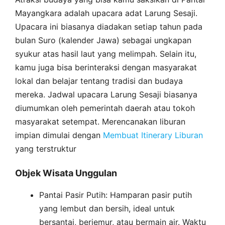
Mayangkara adalah upacara adat Larung Sesaji.
Upacara ini biasanya diadakan setiap tahun pada
bulan Suro (kalender Jawa) sebagai ungkapan
syukur atas hasil laut yang melimpah. Selain itu,
kamu juga bisa berinteraksi dengan masyarakat
lokal dan belajar tentang tradisi dan budaya
mereka. Jadwal upacara Larung Sesaji biasanya
diumumkan oleh pemerintah daerah atau tokoh
masyarakat setempat. Merencanakan liburan
impian dimulai dengan
Membuat Itinerary Liburan
yang terstruktur
Objek Wisata Unggulan
Pantai Pasir Putih: Hamparan pasir putih
yang lembut dan bersih, ideal untuk
bersantai, berjemur, atau bermain air. Waktu