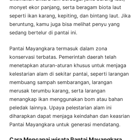
monyet ekor panjang, serta beragam biota laut
seperti ikan karang, kepiting, dan bintang laut. Jika
beruntung, kamu juga bisa melihat penyu yang
sedang bertelur di pantai ini.
Pantai Mayangkara termasuk dalam zona
konservasi terbatas. Pemerintah daerah telah
menetapkan aturan-aturan khusus untuk menjaga
kelestarian alam di sekitar pantai, seperti larangan
membuang sampah sembarangan, larangan
merusak terumbu karang, serta larangan
menangkap ikan menggunakan bom atau bahan
peledak lainnya. Upaya pelestarian alam ini
diharapkan dapat menjaga keindahan dan keasrian
Pantai Mayangkara untuk generasi mendatang.
Cara Mencapai wisata Pantai Mayangkara