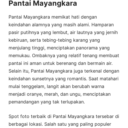
Pantai Mayangkara
Pantai Mayangkara memikat hati dengan
keindahan alamnya yang masih alami. Hamparan
pasir putihnya yang lembut, air lautnya yang jernih
kebiruan, serta tebing-tebing karang yang
menjulang tinggi, menciptakan panorama yang
memukau. Ombaknya yang relatif tenang membuat
pantai ini aman untuk berenang dan bermain air.
Selain itu, Pantai Mayangkara juga terkenal dengan
keindahan sunsetnya yang romantis. Saat matahari
mulai tenggelam, langit akan berubah warna
menjadi oranye, merah, dan ungu, menciptakan
pemandangan yang tak terlupakan.
Spot foto terbaik di Pantai Mayangkara tersebar di
berbagai lokasi. Salah satu yang paling populer