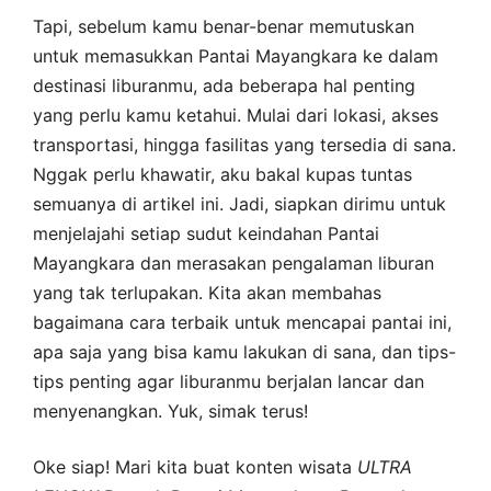
Tapi, sebelum kamu benar-benar memutuskan
untuk memasukkan Pantai Mayangkara ke dalam
destinasi liburanmu, ada beberapa hal penting
yang perlu kamu ketahui. Mulai dari lokasi, akses
transportasi, hingga fasilitas yang tersedia di sana.
Nggak perlu khawatir, aku bakal kupas tuntas
semuanya di artikel ini. Jadi, siapkan dirimu untuk
menjelajahi setiap sudut keindahan Pantai
Mayangkara dan merasakan pengalaman liburan
yang tak terlupakan. Kita akan membahas
bagaimana cara terbaik untuk mencapai pantai ini,
apa saja yang bisa kamu lakukan di sana, dan tips-
tips penting agar liburanmu berjalan lancar dan
menyenangkan. Yuk, simak terus!
Oke siap! Mari kita buat konten wisata
ULTRA