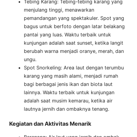
Tebing Karang: Tebing-tebing karang yang
menjulang tinggi, menawarkan
pemandangan yang spektakuler. Spot yang
bagus untuk berfoto dengan latar belakang
pantai yang luas. Waktu terbaik untuk
kunjungan adalah saat sunset, ketika langit
berubah warna menjadi oranye, merah, dan
ungu.
Spot Snorkeling: Area laut dengan terumbu
karang yang masih alami, menjadi rumah
bagi berbagai jenis ikan dan biota laut
lainnya. Waktu terbaik untuk kunjungan
adalah saat musim kemarau, ketika air
lautnya jernih dan ombaknya tenang.
Kegiatan dan Aktivitas Menarik
Berenang: Air laut yang jernih dan ombak