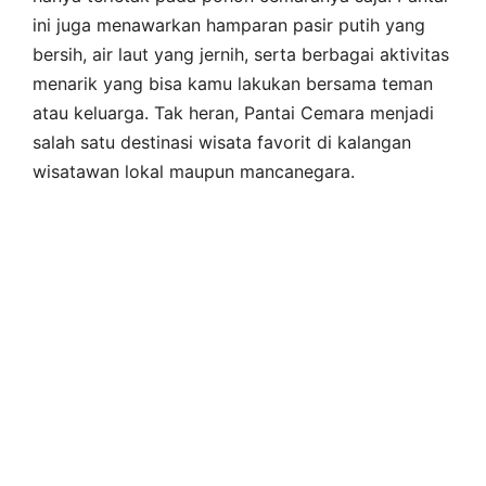
ini juga menawarkan hamparan pasir putih yang
bersih, air laut yang jernih, serta berbagai aktivitas
menarik yang bisa kamu lakukan bersama teman
atau keluarga. Tak heran, Pantai Cemara menjadi
salah satu destinasi wisata favorit di kalangan
wisatawan lokal maupun mancanegara.