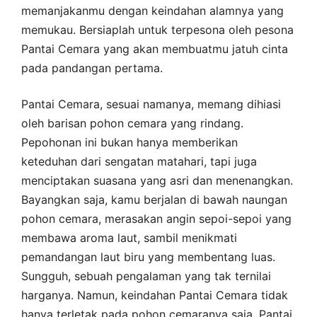
memanjakanmu dengan keindahan alamnya yang
memukau. Bersiaplah untuk terpesona oleh pesona
Pantai Cemara yang akan membuatmu jatuh cinta
pada pandangan pertama.
Pantai Cemara, sesuai namanya, memang dihiasi
oleh barisan pohon cemara yang rindang.
Pepohonan ini bukan hanya memberikan
keteduhan dari sengatan matahari, tapi juga
menciptakan suasana yang asri dan menenangkan.
Bayangkan saja, kamu berjalan di bawah naungan
pohon cemara, merasakan angin sepoi-sepoi yang
membawa aroma laut, sambil menikmati
pemandangan laut biru yang membentang luas.
Sungguh, sebuah pengalaman yang tak ternilai
harganya. Namun, keindahan Pantai Cemara tidak
hanya terletak pada pohon cemaranya saja. Pantai