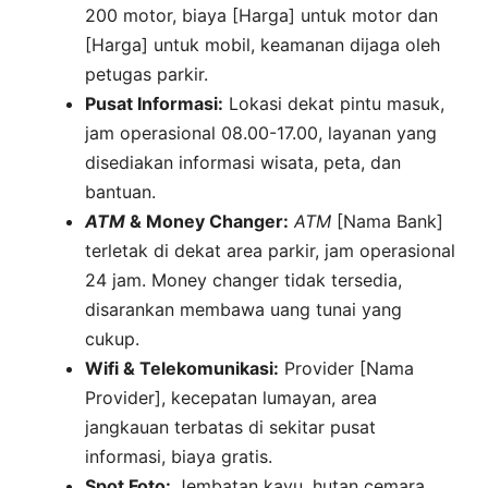
200 motor, biaya [Harga] untuk motor dan
[Harga] untuk mobil, keamanan dijaga oleh
petugas parkir.
Pusat Informasi:
Lokasi dekat pintu masuk,
jam operasional 08.00-17.00, layanan yang
disediakan informasi wisata, peta, dan
bantuan.
ATM
& Money Changer:
ATM
[Nama Bank]
terletak di dekat area parkir, jam operasional
24 jam. Money changer tidak tersedia,
disarankan membawa uang tunai yang
cukup.
Wifi & Telekomunikasi:
Provider [Nama
Provider], kecepatan lumayan, area
jangkauan terbatas di sekitar pusat
informasi, biaya gratis.
Spot Foto:
Jembatan kayu, hutan cemara,