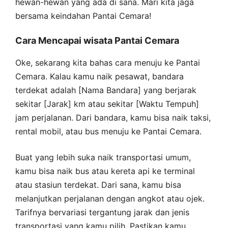
hewan-hewan yang ada di sana. Mari kita jaga
bersama keindahan Pantai Cemara!
Cara Mencapai wisata Pantai Cemara
Oke, sekarang kita bahas cara menuju ke Pantai
Cemara. Kalau kamu naik pesawat, bandara
terdekat adalah [Nama Bandara] yang berjarak
sekitar [Jarak] km atau sekitar [Waktu Tempuh]
jam perjalanan. Dari bandara, kamu bisa naik taksi,
rental mobil, atau bus menuju ke Pantai Cemara.
Buat yang lebih suka naik transportasi umum,
kamu bisa naik bus atau kereta api ke terminal
atau stasiun terdekat. Dari sana, kamu bisa
melanjutkan perjalanan dengan angkot atau ojek.
Tarifnya bervariasi tergantung jarak dan jenis
transportasi yang kamu pilih. Pastikan kamu