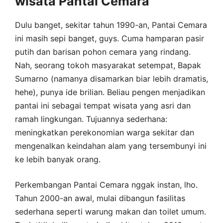
wisata Pantai Cemara
Dulu banget, sekitar tahun 1990-an, Pantai Cemara
ini masih sepi banget, guys. Cuma hamparan pasir
putih dan barisan pohon cemara yang rindang.
Nah, seorang tokoh masyarakat setempat, Bapak
Sumarno (namanya disamarkan biar lebih dramatis,
hehe), punya ide brilian. Beliau pengen menjadikan
pantai ini sebagai tempat wisata yang asri dan
ramah lingkungan. Tujuannya sederhana:
meningkatkan perekonomian warga sekitar dan
mengenalkan keindahan alam yang tersembunyi ini
ke lebih banyak orang.
Perkembangan Pantai Cemara nggak instan, lho.
Tahun 2000-an awal, mulai dibangun fasilitas
sederhana seperti warung makan dan toilet umum.