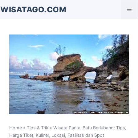
Langsung
WISATAGO.COM
Me
ke
isi
Home
»
Tips & Trik
» Wisata Pantai Batu Berlubang: Tips,
Harga Tiket, Kuliner, Lokasi, Fasilitas dan Spot