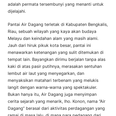
adalah permata tersembunyi yang menanti untuk
dijelajahi.
Pantai Air Dagang terletak di Kabupaten Bengkalis,
Riau, sebuah wilayah yang kaya akan budaya
Melayu dan keindahan alam yang masih alami.
Jauh dari hiruk pikuk kota besar, pantai ini
menawarkan ketenangan yang sulit ditemukan di
tempat lain. Bayangkan dirimu berjalan tanpa alas
kaki di atas pasir putihnya, merasakan sentuhan
lembut air laut yang menyegarkan, dan
menyaksikan matahari terbenam yang melukis
langit dengan warna-warna yang spektakuler.
Bukan hanya itu, Air Dagang juga menyimpan
cerita sejarah yang menarik, lho. Konon, nama “Air
Dagang” berasal dari aktivitas perdagangan yang
ramai di masa lalu, di mana para pedagang dari