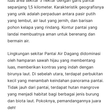
luas area sekitar 5 hektar dengan garis pantai
sepanjang 1,5 kilometer. Karakteristik geografisnya
yang unik adalah perpaduan antara pasir putih
yang lembut, air laut yang jernih, dan barisan
pohon kelapa yang rindang. Kontur pantai yang
landai membuatnya aman untuk berenang dan
bermain air.
Lingkungan sekitar Pantai Air Dagang didominasi
oleh hamparan sawah hijau yang membentang
luas, memberikan kontras yang indah dengan
birunya laut. Di sebelah utara, terdapat perbukitan
kecil yang menambah keindahan panorama pantai.
Tidak jauh dari pantai, terdapat hutan mangrove
yang menjadi habitat bagi berbagai jenis burung
dan biota laut. Pokoknya, pemandangannya juara
deh!