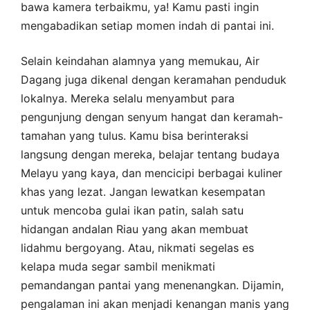
bawa kamera terbaikmu, ya! Kamu pasti ingin
mengabadikan setiap momen indah di pantai ini.
Selain keindahan alamnya yang memukau, Air
Dagang juga dikenal dengan keramahan penduduk
lokalnya. Mereka selalu menyambut para
pengunjung dengan senyum hangat dan keramah-
tamahan yang tulus. Kamu bisa berinteraksi
langsung dengan mereka, belajar tentang budaya
Melayu yang kaya, dan mencicipi berbagai kuliner
khas yang lezat. Jangan lewatkan kesempatan
untuk mencoba gulai ikan patin, salah satu
hidangan andalan Riau yang akan membuat
lidahmu bergoyang. Atau, nikmati segelas es
kelapa muda segar sambil menikmati
pemandangan pantai yang menenangkan. Dijamin,
pengalaman ini akan menjadi kenangan manis yang