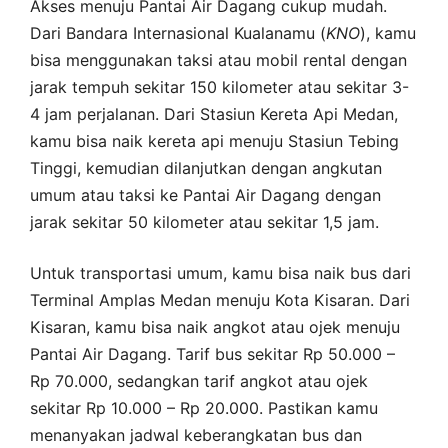
Akses menuju Pantai Air Dagang cukup mudah.
Dari Bandara Internasional Kualanamu (
KNO
), kamu
bisa menggunakan taksi atau mobil rental dengan
jarak tempuh sekitar 150 kilometer atau sekitar 3-
4 jam perjalanan. Dari Stasiun Kereta Api Medan,
kamu bisa naik kereta api menuju Stasiun Tebing
Tinggi, kemudian dilanjutkan dengan angkutan
umum atau taksi ke Pantai Air Dagang dengan
jarak sekitar 50 kilometer atau sekitar 1,5 jam.
Untuk transportasi umum, kamu bisa naik bus dari
Terminal Amplas Medan menuju Kota Kisaran. Dari
Kisaran, kamu bisa naik angkot atau ojek menuju
Pantai Air Dagang. Tarif bus sekitar Rp 50.000 –
Rp 70.000, sedangkan tarif angkot atau ojek
sekitar Rp 10.000 – Rp 20.000. Pastikan kamu
menanyakan jadwal keberangkatan bus dan