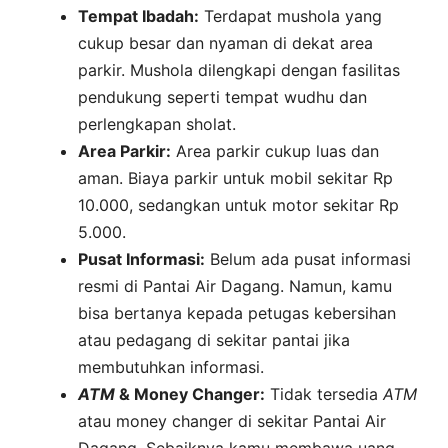
Tempat Ibadah:
Terdapat mushola yang
cukup besar dan nyaman di dekat area
parkir. Mushola dilengkapi dengan fasilitas
pendukung seperti tempat wudhu dan
perlengkapan sholat.
Area Parkir:
Area parkir cukup luas dan
aman. Biaya parkir untuk mobil sekitar Rp
10.000, sedangkan untuk motor sekitar Rp
5.000.
Pusat Informasi:
Belum ada pusat informasi
resmi di Pantai Air Dagang. Namun, kamu
bisa bertanya kepada petugas kebersihan
atau pedagang di sekitar pantai jika
membutuhkan informasi.
ATM
& Money Changer:
Tidak tersedia
ATM
atau money changer di sekitar Pantai Air
Dagang. Sebaiknya kamu membawa uang