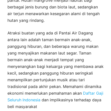
pantai. Hutan mangrove menjadi habitat bagi
berbagai jenis burung dan biota laut, sedangkan
air terjun menawarkan kesegaran alami di tengah
hutan yang rindang.
Atraksi buatan yang ada di Pantai Air Dagang
antara lain adalah taman bermain anak-anak,
panggung hiburan, dan beberapa warung makan
yang menyajikan makanan laut segar. Taman
bermain anak-anak menjadi tempat yang
menyenangkan bagi keluarga yang membawa anak
kecil, sedangkan panggung hiburan seringkali
menampilkan pertunjukan musik atau tari
tradisional pada akhir pekan. Memahami dinamika
ekonomi memerlukan pemahaman akan
Daftar Gaji
Seluruh Indonesia
dan implikasinya terhadap daya
beli masyarakat