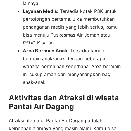
lainnya.
Layanan Medis:
Tersedia kotak P3K untuk
pertolongan pertama. Jika membutuhkan
penanganan medis yang lebih serius, kamu
bisa menuju Puskesmas Air Joman atau
RSUD
Kisaran.
Area Bermain Anak:
Tersedia taman
bermain anak-anak dengan beberapa
wahana permainan sederhana. Area bermain
ini cukup aman dan menyenangkan bagi
anak-anak.
Aktivitas dan Atraksi di wisata
Pantai Air Dagang
Atraksi utama di Pantai Air Dagang adalah
keindahan alamnya yang masih alami. Kamu bisa