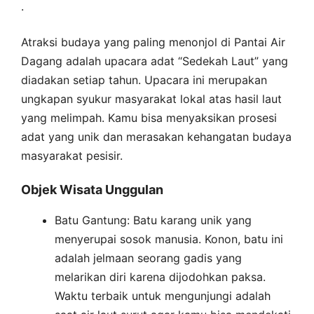
.
Atraksi budaya yang paling menonjol di Pantai Air
Dagang adalah upacara adat “Sedekah Laut” yang
diadakan setiap tahun. Upacara ini merupakan
ungkapan syukur masyarakat lokal atas hasil laut
yang melimpah. Kamu bisa menyaksikan prosesi
adat yang unik dan merasakan kehangatan budaya
masyarakat pesisir.
Objek Wisata Unggulan
Batu Gantung: Batu karang unik yang
menyerupai sosok manusia. Konon, batu ini
adalah jelmaan seorang gadis yang
melarikan diri karena dijodohkan paksa.
Waktu terbaik untuk mengunjungi adalah