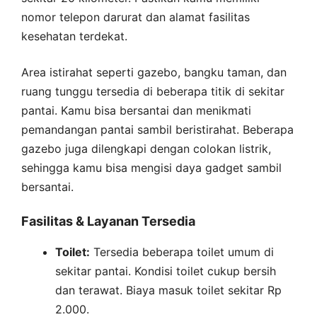
nomor telepon darurat dan alamat fasilitas
kesehatan terdekat.
Area istirahat seperti gazebo, bangku taman, dan
ruang tunggu tersedia di beberapa titik di sekitar
pantai. Kamu bisa bersantai dan menikmati
pemandangan pantai sambil beristirahat. Beberapa
gazebo juga dilengkapi dengan colokan listrik,
sehingga kamu bisa mengisi daya gadget sambil
bersantai.
Fasilitas & Layanan Tersedia
Toilet:
Tersedia beberapa toilet umum di
sekitar pantai. Kondisi toilet cukup bersih
dan terawat. Biaya masuk toilet sekitar Rp
2.000.