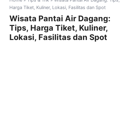
Harga Tiket, Kuliner, Lokasi, Fasilitas dan Spot
Wisata Pantai Air Dagang:
Tips, Harga Tiket, Kuliner,
Lokasi, Fasilitas dan Spot