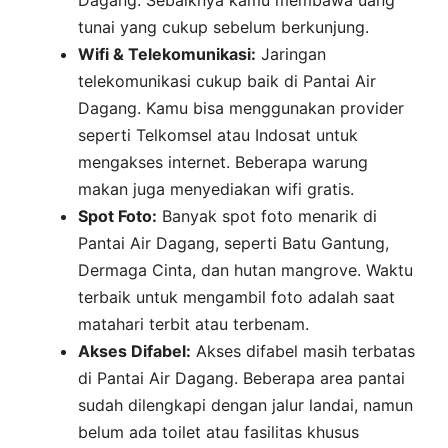
tunai yang cukup sebelum berkunjung.
Wifi & Telekomunikasi:
Jaringan
telekomunikasi cukup baik di Pantai Air
Dagang. Kamu bisa menggunakan provider
seperti Telkomsel atau Indosat untuk
mengakses internet. Beberapa warung
makan juga menyediakan wifi gratis.
Spot Foto:
Banyak spot foto menarik di
Pantai Air Dagang, seperti Batu Gantung,
Dermaga Cinta, dan hutan mangrove. Waktu
terbaik untuk mengambil foto adalah saat
matahari terbit atau terbenam.
Akses Difabel:
Akses difabel masih terbatas
di Pantai Air Dagang. Beberapa area pantai
sudah dilengkapi dengan jalur landai, namun
belum ada toilet atau fasilitas khusus