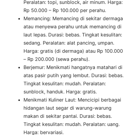
Peralatan: topi, sunblock, air minum. Harga:
Rp 50.000 – Rp 100.000 per perahu.
Memancing: Memancing di sekitar dermaga
atau menyewa perahu untuk memancing di
laut lepas. Durasi: bebas. Tingkat kesulitan:
sedang. Peralatan: alat pancing, umpan.
Harga: gratis (di dermaga) atau Rp 100.000
– Rp 200.000 (sewa perahu).
Berjemur: Menikmati hangatnya matahari di
atas pasir putih yang lembut. Durasi: bebas.
Tingkat kesulitan: mudah. Peralatan:
sunblock, handuk. Harga: gratis.
Menikmati Kuliner Laut: Mencicipi berbagai
hidangan laut segar di warung-warung
makan di sekitar pantai. Durasi: bebas.
Tingkat kesulitan: mudah. Peralatan: uang.
Harga: bervariasi.