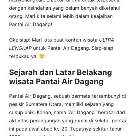
dengan keindahan yang belum banyak diketahui
orang. Mari kita selami lebih dalam keajaiban
Pantai Air Dagang!
Oke siap! Mari kita buat konten wisata
ULTRA
LENGKAP
untuk Pantai Air Dagang. Siap-siap
terpukau ya!
Sejarah dan Latar Belakang
wisata Pantai Air Dagang
Pantai Air Dagang, sebuah permata tersembunyi di
pesisir Sumatera Utara, memiliki sejarah yang
cukup unik. Konon, nama “Air Dagang” berasal dari
aktivitas perdagangan yang ramai di sekitar pantai
ini pada awal abad ke-20. Tepatnya sekitar tahun