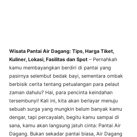
Wisata Pantai Air Dagang: Tips, Harga Tiket,
Kuliner, Lokasi, Fasilitas dan Spot
– Pernahkah
kamu membayangkan berdiri di pantai yang
pasirnya selembut bedak bayi, sementara ombak
berbisik cerita tentang petualangan para pelaut
zaman dahulu? Hai, para pencinta keindahan
tersembunyi! Kali ini, kita akan berlayar menuju
sebuah surga yang mungkin belum banyak kamu
dengar, tapi percayalah, begitu kamu sampai di
sana, kamu akan langsung jatuh cinta: Pantai Air
Dagang. Bukan sekadar pantai biasa, Air Dagang