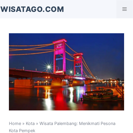
Langsung
WISATAGO.COM
Me
ke
isi
Home
»
Kota
» Wisata Palembang: Menikmati Pesona
Kota Pempek