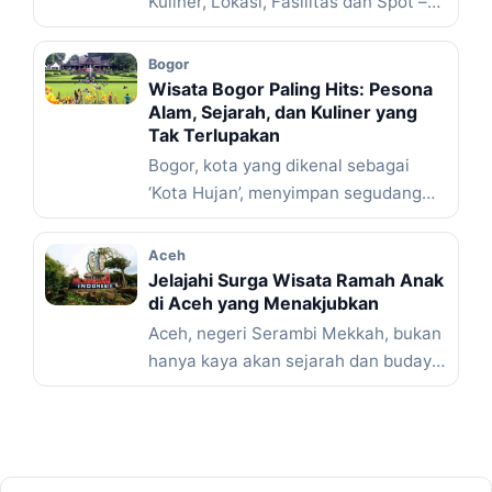
Kuliner, Lokasi, Fasilitas dan Spot –
Pernah nggak sih kamu ... Baca
Selengkapnya
Bogor
Wisata Bogor Paling Hits: Pesona
Alam, Sejarah, dan Kuliner yang
Tak Terlupakan
Bogor, kota yang dikenal sebagai
‘Kota Hujan’, menyimpan segudang
pesona wisata yang sayang untuk
dilewatkan. ... Baca Selengkapnya
Aceh
Jelajahi Surga Wisata Ramah Anak
di Aceh yang Menakjubkan
Aceh, negeri Serambi Mekkah, bukan
hanya kaya akan sejarah dan budaya,
tapi juga menawarkan segudang ...
Baca Selengkapnya