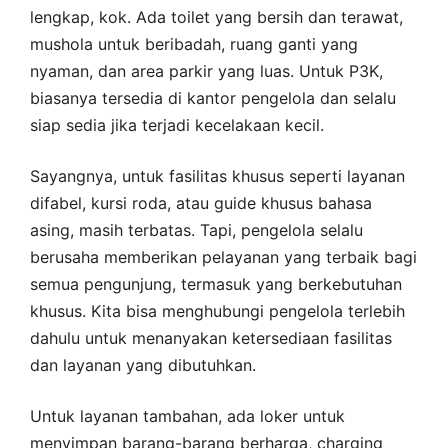
lengkap, kok. Ada toilet yang bersih dan terawat,
mushola untuk beribadah, ruang ganti yang
nyaman, dan area parkir yang luas. Untuk P3K,
biasanya tersedia di kantor pengelola dan selalu
siap sedia jika terjadi kecelakaan kecil.
Sayangnya, untuk fasilitas khusus seperti layanan
difabel, kursi roda, atau guide khusus bahasa
asing, masih terbatas. Tapi, pengelola selalu
berusaha memberikan pelayanan yang terbaik bagi
semua pengunjung, termasuk yang berkebutuhan
khusus. Kita bisa menghubungi pengelola terlebih
dahulu untuk menanyakan ketersediaan fasilitas
dan layanan yang dibutuhkan.
Untuk layanan tambahan, ada loker untuk
menyimpan barang-barang berharga, charging