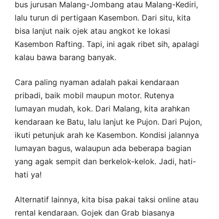
bus jurusan Malang-Jombang atau Malang-Kediri,
lalu turun di pertigaan Kasembon. Dari situ, kita
bisa lanjut naik ojek atau angkot ke lokasi
Kasembon Rafting. Tapi, ini agak ribet sih, apalagi
kalau bawa barang banyak.
Cara paling nyaman adalah pakai kendaraan
pribadi, baik mobil maupun motor. Rutenya
lumayan mudah, kok. Dari Malang, kita arahkan
kendaraan ke Batu, lalu lanjut ke Pujon. Dari Pujon,
ikuti petunjuk arah ke Kasembon. Kondisi jalannya
lumayan bagus, walaupun ada beberapa bagian
yang agak sempit dan berkelok-kelok. Jadi, hati-
hati ya!
Alternatif lainnya, kita bisa pakai taksi online atau
rental kendaraan. Gojek dan Grab biasanya