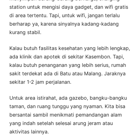
station untuk mengisi daya gadget, dan wifi gratis
di area tertentu. Tapi, untuk wifi, jangan terlalu
berharap ya, karena sinyalnya kadang-kadang
kurang stabil.
Kalau butuh fasilitas kesehatan yang lebih lengkap,
ada klinik dan apotek di sekitar Kasembon. Tapi,
kalau butuh penanganan yang lebih serius, rumah
sakit terdekat ada di Batu atau Malang. Jaraknya
sekitar 1-2 jam perjalanan.
Untuk area istirahat, ada gazebo, bangku-bangku
taman, dan ruang tunggu yang nyaman. Kita bisa
bersantai sambil menikmati pemandangan alam
yang indah setelah selesai arung jeram atau
aktivitas lainnya.