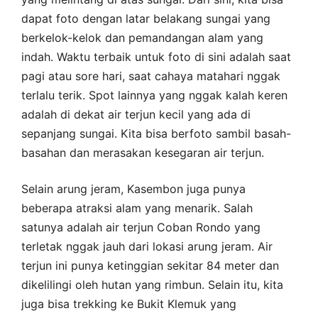
dapat foto dengan latar belakang sungai yang
berkelok-kelok dan pemandangan alam yang
indah. Waktu terbaik untuk foto di sini adalah saat
pagi atau sore hari, saat cahaya matahari nggak
terlalu terik. Spot lainnya yang nggak kalah keren
adalah di dekat air terjun kecil yang ada di
sepanjang sungai. Kita bisa berfoto sambil basah-
basahan dan merasakan kesegaran air terjun.
Selain arung jeram, Kasembon juga punya
beberapa atraksi alam yang menarik. Salah
satunya adalah air terjun Coban Rondo yang
terletak nggak jauh dari lokasi arung jeram. Air
terjun ini punya ketinggian sekitar 84 meter dan
dikelilingi oleh hutan yang rimbun. Selain itu, kita
juga bisa trekking ke Bukit Klemuk yang