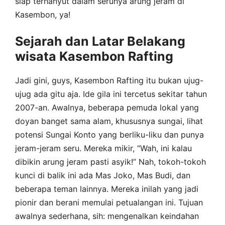
siap terhanyut dalam serunya arung jeram di
Kasembon, ya!
Sejarah dan Latar Belakang
wisata Kasembon Rafting
Jadi gini, guys, Kasembon Rafting itu bukan ujug-
ujug ada gitu aja. Ide gila ini tercetus sekitar tahun
2007-an. Awalnya, beberapa pemuda lokal yang
doyan banget sama alam, khususnya sungai, lihat
potensi Sungai Konto yang berliku-liku dan punya
jeram-jeram seru. Mereka mikir, “Wah, ini kalau
dibikin arung jeram pasti asyik!” Nah, tokoh-tokoh
kunci di balik ini ada Mas Joko, Mas Budi, dan
beberapa teman lainnya. Mereka inilah yang jadi
pionir dan berani memulai petualangan ini. Tujuan
awalnya sederhana, sih: mengenalkan keindahan