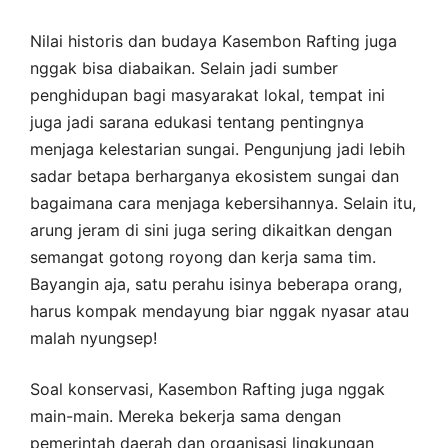
Nilai historis dan budaya Kasembon Rafting juga
nggak bisa diabaikan. Selain jadi sumber
penghidupan bagi masyarakat lokal, tempat ini
juga jadi sarana edukasi tentang pentingnya
menjaga kelestarian sungai. Pengunjung jadi lebih
sadar betapa berharganya ekosistem sungai dan
bagaimana cara menjaga kebersihannya. Selain itu,
arung jeram di sini juga sering dikaitkan dengan
semangat gotong royong dan kerja sama tim.
Bayangin aja, satu perahu isinya beberapa orang,
harus kompak mendayung biar nggak nyasar atau
malah nyungsep!
Soal konservasi, Kasembon Rafting juga nggak
main-main. Mereka bekerja sama dengan
pemerintah daerah dan organisasi lingkungan