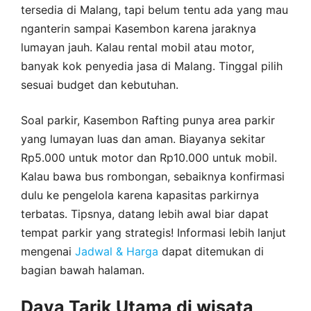
tersedia di Malang, tapi belum tentu ada yang mau
nganterin sampai Kasembon karena jaraknya
lumayan jauh. Kalau rental mobil atau motor,
banyak kok penyedia jasa di Malang. Tinggal pilih
sesuai budget dan kebutuhan.
Soal parkir, Kasembon Rafting punya area parkir
yang lumayan luas dan aman. Biayanya sekitar
Rp5.000 untuk motor dan Rp10.000 untuk mobil.
Kalau bawa bus rombongan, sebaiknya konfirmasi
dulu ke pengelola karena kapasitas parkirnya
terbatas. Tipsnya, datang lebih awal biar dapat
tempat parkir yang strategis! Informasi lebih lanjut
mengenai
Jadwal & Harga
dapat ditemukan di
bagian bawah halaman.
Daya Tarik Utama di wisata