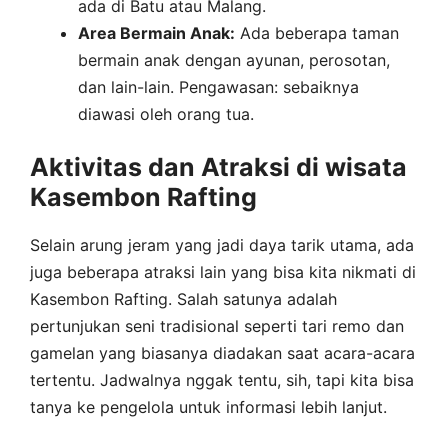
ada di Batu atau Malang.
Area Bermain Anak:
Ada beberapa taman
bermain anak dengan ayunan, perosotan,
dan lain-lain. Pengawasan: sebaiknya
diawasi oleh orang tua.
Aktivitas dan Atraksi di wisata
Kasembon Rafting
Selain arung jeram yang jadi daya tarik utama, ada
juga beberapa atraksi lain yang bisa kita nikmati di
Kasembon Rafting. Salah satunya adalah
pertunjukan seni tradisional seperti tari remo dan
gamelan yang biasanya diadakan saat acara-acara
tertentu. Jadwalnya nggak tentu, sih, tapi kita bisa
tanya ke pengelola untuk informasi lebih lanjut.