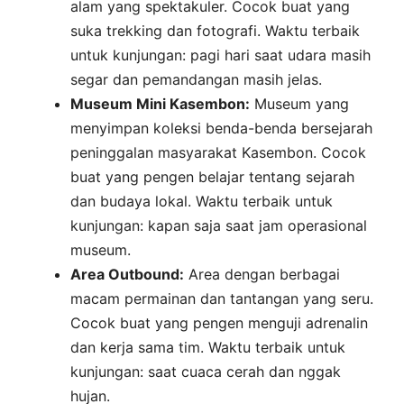
alam yang spektakuler. Cocok buat yang
suka trekking dan fotografi. Waktu terbaik
untuk kunjungan: pagi hari saat udara masih
segar dan pemandangan masih jelas.
Museum Mini Kasembon:
Museum yang
menyimpan koleksi benda-benda bersejarah
peninggalan masyarakat Kasembon. Cocok
buat yang pengen belajar tentang sejarah
dan budaya lokal. Waktu terbaik untuk
kunjungan: kapan saja saat jam operasional
museum.
Area Outbound:
Area dengan berbagai
macam permainan dan tantangan yang seru.
Cocok buat yang pengen menguji adrenalin
dan kerja sama tim. Waktu terbaik untuk
kunjungan: saat cuaca cerah dan nggak
hujan.