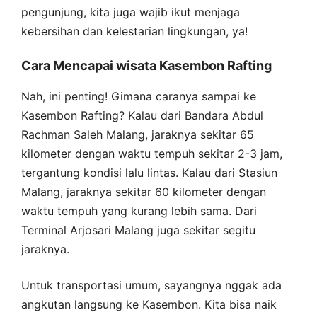
pengunjung, kita juga wajib ikut menjaga
kebersihan dan kelestarian lingkungan, ya!
Cara Mencapai wisata Kasembon Rafting
Nah, ini penting! Gimana caranya sampai ke
Kasembon Rafting? Kalau dari Bandara Abdul
Rachman Saleh Malang, jaraknya sekitar 65
kilometer dengan waktu tempuh sekitar 2-3 jam,
tergantung kondisi lalu lintas. Kalau dari Stasiun
Malang, jaraknya sekitar 60 kilometer dengan
waktu tempuh yang kurang lebih sama. Dari
Terminal Arjosari Malang juga sekitar segitu
jaraknya.
Untuk transportasi umum, sayangnya nggak ada
angkutan langsung ke Kasembon. Kita bisa naik