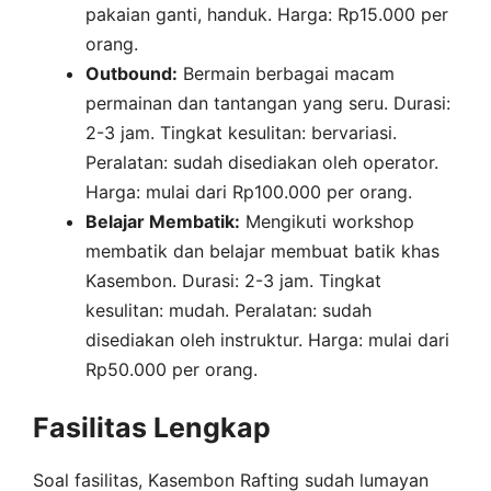
pakaian ganti, handuk. Harga: Rp15.000 per
orang.
Outbound:
Bermain berbagai macam
permainan dan tantangan yang seru. Durasi:
2-3 jam. Tingkat kesulitan: bervariasi.
Peralatan: sudah disediakan oleh operator.
Harga: mulai dari Rp100.000 per orang.
Belajar Membatik:
Mengikuti workshop
membatik dan belajar membuat batik khas
Kasembon. Durasi: 2-3 jam. Tingkat
kesulitan: mudah. Peralatan: sudah
disediakan oleh instruktur. Harga: mulai dari
Rp50.000 per orang.
Fasilitas Lengkap
Soal fasilitas, Kasembon Rafting sudah lumayan