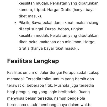
kesulitan mudah. Peralatan yang dibutuhkan:
kamera, tripod. Harga: Gratis (hanya bayar
tiket masuk).
Piknik: Bawa bekal dan nikmati makan siang
di tepi sungai. Durasi bebas, tingkat
kesulitan mudah. Peralatan yang dibutuhkan:
tikar, bekal makanan dan minuman. Harga:
Gratis (hanya bayar tiket masuk).
Fasilitas Lengkap
Fasilitas umum di Jalur Sungai Kerapu sudah cukup
memadai. Tersedia toilet umum yang bersih dan
terawat di beberapa titik. Mushola juga tersedia
bagi pengunjung yang ingin beribadah. Ruang
menyusui belum tersedia, namun pengelola
berencana untuk membangunnya dalam waktu