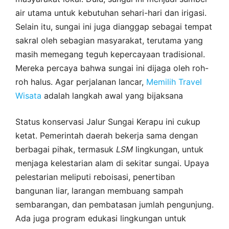
air utama untuk kebutuhan sehari-hari dan irigasi.
Selain itu, sungai ini juga dianggap sebagai tempat
sakral oleh sebagian masyarakat, terutama yang
masih memegang teguh kepercayaan tradisional.
Mereka percaya bahwa sungai ini dijaga oleh roh-
roh halus. Agar perjalanan lancar,
Memilih Travel
Wisata
adalah langkah awal yang bijaksana
Status konservasi Jalur Sungai Kerapu ini cukup
ketat. Pemerintah daerah bekerja sama dengan
berbagai pihak, termasuk
LSM
lingkungan, untuk
menjaga kelestarian alam di sekitar sungai. Upaya
pelestarian meliputi reboisasi, penertiban
bangunan liar, larangan membuang sampah
sembarangan, dan pembatasan jumlah pengunjung.
Ada juga program edukasi lingkungan untuk