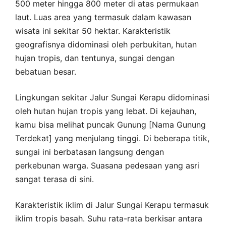
500 meter hingga 800 meter di atas permukaan
laut. Luas area yang termasuk dalam kawasan
wisata ini sekitar 50 hektar. Karakteristik
geografisnya didominasi oleh perbukitan, hutan
hujan tropis, dan tentunya, sungai dengan
bebatuan besar.
Lingkungan sekitar Jalur Sungai Kerapu didominasi
oleh hutan hujan tropis yang lebat. Di kejauhan,
kamu bisa melihat puncak Gunung [Nama Gunung
Terdekat] yang menjulang tinggi. Di beberapa titik,
sungai ini berbatasan langsung dengan
perkebunan warga. Suasana pedesaan yang asri
sangat terasa di sini.
Karakteristik iklim di Jalur Sungai Kerapu termasuk
iklim tropis basah. Suhu rata-rata berkisar antara