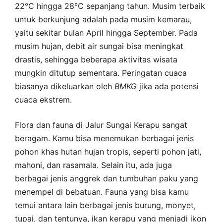
22°C hingga 28°C sepanjang tahun. Musim terbaik
untuk berkunjung adalah pada musim kemarau,
yaitu sekitar bulan April hingga September. Pada
musim hujan, debit air sungai bisa meningkat
drastis, sehingga beberapa aktivitas wisata
mungkin ditutup sementara. Peringatan cuaca
biasanya dikeluarkan oleh
BMKG
jika ada potensi
cuaca ekstrem.
Flora dan fauna di Jalur Sungai Kerapu sangat
beragam. Kamu bisa menemukan berbagai jenis
pohon khas hutan hujan tropis, seperti pohon jati,
mahoni, dan rasamala. Selain itu, ada juga
berbagai jenis anggrek dan tumbuhan paku yang
menempel di bebatuan. Fauna yang bisa kamu
temui antara lain berbagai jenis burung, monyet,
tupai, dan tentunya, ikan kerapu yang menjadi ikon