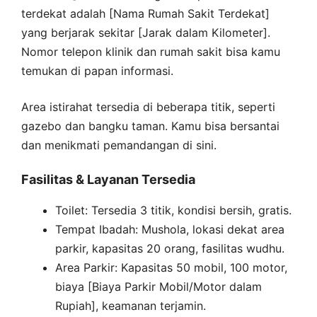
terdekat adalah [Nama Rumah Sakit Terdekat]
yang berjarak sekitar [Jarak dalam Kilometer].
Nomor telepon klinik dan rumah sakit bisa kamu
temukan di papan informasi.
Area istirahat tersedia di beberapa titik, seperti
gazebo dan bangku taman. Kamu bisa bersantai
dan menikmati pemandangan di sini.
Fasilitas & Layanan Tersedia
Toilet: Tersedia 3 titik, kondisi bersih, gratis.
Tempat Ibadah: Mushola, lokasi dekat area
parkir, kapasitas 20 orang, fasilitas wudhu.
Area Parkir: Kapasitas 50 mobil, 100 motor,
biaya [Biaya Parkir Mobil/Motor dalam
Rupiah], keamanan terjamin.