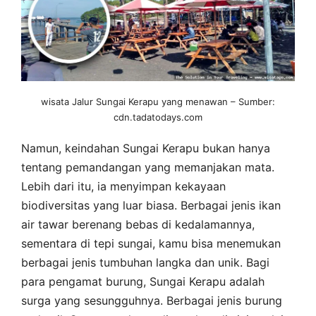
wisata Jalur Sungai Kerapu yang menawan – Sumber:
cdn.tadatodays.com
Namun, keindahan Sungai Kerapu bukan hanya
tentang pemandangan yang memanjakan mata.
Lebih dari itu, ia menyimpan kekayaan
biodiversitas yang luar biasa. Berbagai jenis ikan
air tawar berenang bebas di kedalamannya,
sementara di tepi sungai, kamu bisa menemukan
berbagai jenis tumbuhan langka dan unik. Bagi
para pengamat burung, Sungai Kerapu adalah
surga yang sesungguhnya. Berbagai jenis burung