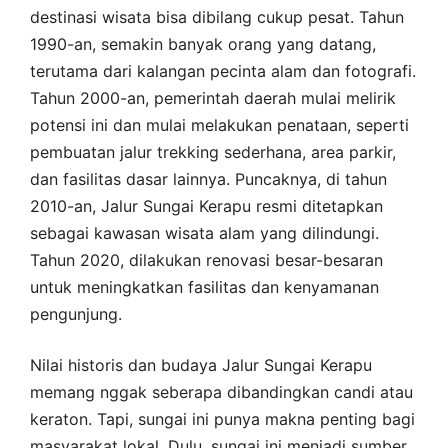
destinasi wisata bisa dibilang cukup pesat. Tahun
1990-an, semakin banyak orang yang datang,
terutama dari kalangan pecinta alam dan fotografi.
Tahun 2000-an, pemerintah daerah mulai melirik
potensi ini dan mulai melakukan penataan, seperti
pembuatan jalur trekking sederhana, area parkir,
dan fasilitas dasar lainnya. Puncaknya, di tahun
2010-an, Jalur Sungai Kerapu resmi ditetapkan
sebagai kawasan wisata alam yang dilindungi.
Tahun 2020, dilakukan renovasi besar-besaran
untuk meningkatkan fasilitas dan kenyamanan
pengunjung.
Nilai historis dan budaya Jalur Sungai Kerapu
memang nggak seberapa dibandingkan candi atau
keraton. Tapi, sungai ini punya makna penting bagi
masyarakat lokal. Dulu, sungai ini menjadi sumber