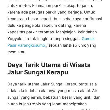
untuk motor. Keamanan parkir cukup terjamin,
karena ada petugas parkir yang berjaga. Untuk
kendaraan besar seperti bus, sebaiknya konfirmasi
dulu ke pengelola sebelum datang, karena
kapasitas parkir terbatas. Menjelajahi keindahan
Yogyakarta tak lengkap tanpa singgah,
Gumuk
Pasir Parangkusumo,
, sebuah lanskap unik yang
memukau
Daya Tarik Utama di Wisata
Jalur Sungai Kerapu
Daya tarik utama Jalur Sungai Kerapu tentu saja
adalah keindahan alamnya yang masih alami. Air
sungai yang jernih, bebatuan besar yang unik, dan
hutan hujan tropis yang lebat menciptakan