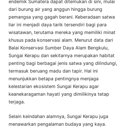
endemik Sumatera dapat ditemukan di sini, mulai
dari burung air yang anggun hingga burung
pemangsa yang gagah berani. Keberadaan satwa
liar ini menjadi daya tarik tersendiri bagi para
wisatawan, terutama mereka yang memiliki minat
khusus pada konservasi alam. Menurut data dari
Balai Konservasi Sumber Daya Alam Bengkulu,
Sungai Kerapu dan sekitarnya merupakan habitat
penting bagi berbagai jenis satwa yang dilindungi,
termasuk beruang madu dan tapir. Hal ini
menunjukkan betapa pentingnya menjaga
kelestarian ekosistem Sungai Kerapu agar
keanekaragaman hayati yang dimilikinya tetap
terjaga.
Selain keindahan alamnya, Sungai Kerapu juga
menawarkan pengalaman budaya yang kaya.