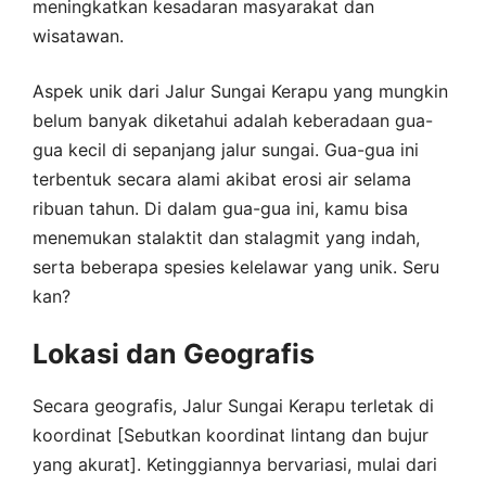
meningkatkan kesadaran masyarakat dan
wisatawan.
Aspek unik dari Jalur Sungai Kerapu yang mungkin
belum banyak diketahui adalah keberadaan gua-
gua kecil di sepanjang jalur sungai. Gua-gua ini
terbentuk secara alami akibat erosi air selama
ribuan tahun. Di dalam gua-gua ini, kamu bisa
menemukan stalaktit dan stalagmit yang indah,
serta beberapa spesies kelelawar yang unik. Seru
kan?
Lokasi dan Geografis
Secara geografis, Jalur Sungai Kerapu terletak di
koordinat [Sebutkan koordinat lintang dan bujur
yang akurat]. Ketinggiannya bervariasi, mulai dari