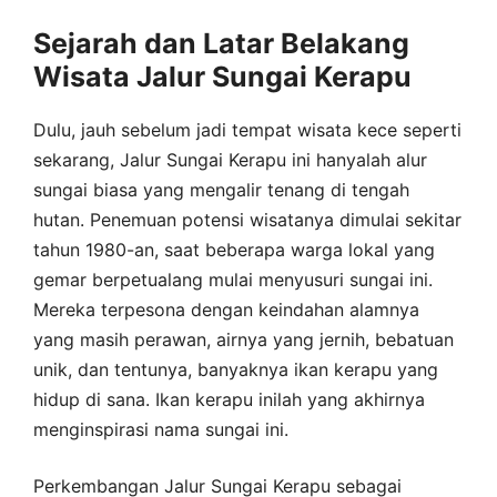
Sejarah dan Latar Belakang
Wisata Jalur Sungai Kerapu
Dulu, jauh sebelum jadi tempat wisata kece seperti
sekarang, Jalur Sungai Kerapu ini hanyalah alur
sungai biasa yang mengalir tenang di tengah
hutan. Penemuan potensi wisatanya dimulai sekitar
tahun 1980-an, saat beberapa warga lokal yang
gemar berpetualang mulai menyusuri sungai ini.
Mereka terpesona dengan keindahan alamnya
yang masih perawan, airnya yang jernih, bebatuan
unik, dan tentunya, banyaknya ikan kerapu yang
hidup di sana. Ikan kerapu inilah yang akhirnya
menginspirasi nama sungai ini.
Perkembangan Jalur Sungai Kerapu sebagai