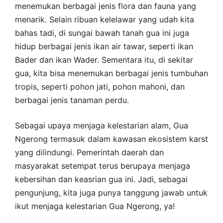
menemukan berbagai jenis flora dan fauna yang
menarik. Selain ribuan kelelawar yang udah kita
bahas tadi, di sungai bawah tanah gua ini juga
hidup berbagai jenis ikan air tawar, seperti ikan
Bader dan ikan Wader. Sementara itu, di sekitar
gua, kita bisa menemukan berbagai jenis tumbuhan
tropis, seperti pohon jati, pohon mahoni, dan
berbagai jenis tanaman perdu.
Sebagai upaya menjaga kelestarian alam, Gua
Ngerong termasuk dalam kawasan ekosistem karst
yang dilindungi. Pemerintah daerah dan
masyarakat setempat terus berupaya menjaga
kebersihan dan keasrian gua ini. Jadi, sebagai
pengunjung, kita juga punya tanggung jawab untuk
ikut menjaga kelestarian Gua Ngerong, ya!