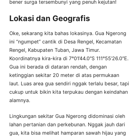
bener surga tersembunyi yang penuh kejutan!
Lokasi dan Geografis
Oke, sekarang kita bahas lokasinya. Gua Ngerong
ini “ngumpet” cantik di Desa Rengel, Kecamatan
Rengel, Kabupaten Tuban, Jawa Timur.
Koordinatnya kira-kira di 7°01’44.0″S 111°55’26.0″E.
Gua ini berada di dataran rendah, dengan
ketinggian sekitar 20 meter di atas permukaan
laut. Luas area gua sendiri nggak terlalu besar, tapi
cukup untuk bikin kita terpukau dengan keindahan
alamnya.
Lingkungan sekitar Gua Ngerong didominasi oleh
lahan pertanian dan perkebunan. Nggak jauh dari
gua, kita bisa melihat hamparan sawah hijau yang