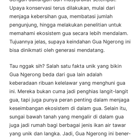
Upaya konservasi terus dilakukan, mulai dari
menjaga kebersihan gua, membatasi jumlah
pengunjung, hingga melakukan penelitian untuk
memahami ekosistem gua secara lebih mendalam.
Tujuannya jelas, supaya keindahan Gua Ngerong ini
bisa dinikmati oleh generasi mendatang.
Tau nggak sih? Salah satu fakta unik yang bikin
Gua Ngerong beda dari gua lain adalah
keberadaan ribuan kelelawar yang menghuni gua
ini. Mereka bukan cuma jadi penghias langit-langit
gua, tapi juga punya peran penting dalam menjaga
keseimbangan ekosistem di dalam gua. Selain itu,
sungai bawah tanah yang mengalir di dalam gua
juga jadi rumah bagi berbagai jenis ikan air tawar
yang unik dan langka. Jadi, Gua Ngerong ini bener-