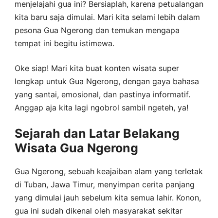
menjelajahi gua ini? Bersiaplah, karena petualangan
kita baru saja dimulai. Mari kita selami lebih dalam
pesona Gua Ngerong dan temukan mengapa
tempat ini begitu istimewa.
Oke siap! Mari kita buat konten wisata super
lengkap untuk Gua Ngerong, dengan gaya bahasa
yang santai, emosional, dan pastinya informatif.
Anggap aja kita lagi ngobrol sambil ngeteh, ya!
Sejarah dan Latar Belakang
Wisata Gua Ngerong
Gua Ngerong, sebuah keajaiban alam yang terletak
di Tuban, Jawa Timur, menyimpan cerita panjang
yang dimulai jauh sebelum kita semua lahir. Konon,
gua ini sudah dikenal oleh masyarakat sekitar