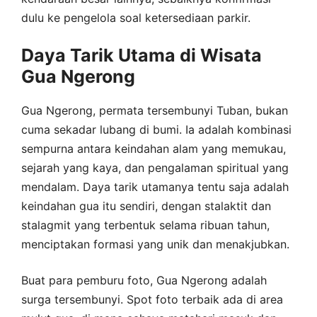
dulu ke pengelola soal ketersediaan parkir.
Daya Tarik Utama di Wisata
Gua Ngerong
Gua Ngerong, permata tersembunyi Tuban, bukan
cuma sekadar lubang di bumi. Ia adalah kombinasi
sempurna antara keindahan alam yang memukau,
sejarah yang kaya, dan pengalaman spiritual yang
mendalam. Daya tarik utamanya tentu saja adalah
keindahan gua itu sendiri, dengan stalaktit dan
stalagmit yang terbentuk selama ribuan tahun,
menciptakan formasi yang unik dan menakjubkan.
Buat para pemburu foto, Gua Ngerong adalah
surga tersembunyi. Spot foto terbaik ada di area