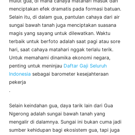
mulut gua, di mana cahaya matahari masuk dan
menciptakan efek dramatis pada formasi batuan.
Selain itu, di dalam gua, pantulan cahaya dari air
sungai bawah tanah juga menciptakan suasana
magis yang sayang untuk dilewatkan. Waktu
terbaik untuk berfoto adalah saat pagi atau sore
hari, saat cahaya matahari nggak terlalu terik.
Untuk memahami dinamika ekonomi negara,
penting untuk meninjau
Daftar Gaji Seluruh
Indonesia
sebagai barometer kesejahteraan
pekerja
.
Selain keindahan gua, daya tarik lain dari Gua
Ngerong adalah sungai bawah tanah yang
mengalir di dalamnya. Sungai ini bukan cuma jadi
sumber kehidupan bagi ekosistem gua, tapi juga