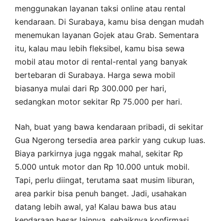
menggunakan layanan taksi online atau rental
kendaraan. Di Surabaya, kamu bisa dengan mudah
menemukan layanan Gojek atau Grab. Sementara
itu, kalau mau lebih fleksibel, kamu bisa sewa
mobil atau motor di rental-rental yang banyak
bertebaran di Surabaya. Harga sewa mobil
biasanya mulai dari Rp 300.000 per hari,
sedangkan motor sekitar Rp 75.000 per hari.
Nah, buat yang bawa kendaraan pribadi, di sekitar
Gua Ngerong tersedia area parkir yang cukup luas.
Biaya parkirnya juga nggak mahal, sekitar Rp
5.000 untuk motor dan Rp 10.000 untuk mobil.
Tapi, perlu diingat, terutama saat musim liburan,
area parkir bisa penuh banget. Jadi, usahakan
datang lebih awal, ya! Kalau bawa bus atau
kendaraan besar lainnya, sebaiknya konfirmasi