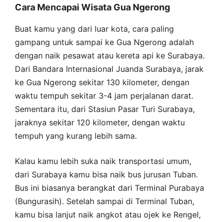
Cara Mencapai Wisata Gua Ngerong
Buat kamu yang dari luar kota, cara paling
gampang untuk sampai ke Gua Ngerong adalah
dengan naik pesawat atau kereta api ke Surabaya.
Dari Bandara Internasional Juanda Surabaya, jarak
ke Gua Ngerong sekitar 130 kilometer, dengan
waktu tempuh sekitar 3-4 jam perjalanan darat.
Sementara itu, dari Stasiun Pasar Turi Surabaya,
jaraknya sekitar 120 kilometer, dengan waktu
tempuh yang kurang lebih sama.
Kalau kamu lebih suka naik transportasi umum,
dari Surabaya kamu bisa naik bus jurusan Tuban.
Bus ini biasanya berangkat dari Terminal Purabaya
(Bungurasih). Setelah sampai di Terminal Tuban,
kamu bisa lanjut naik angkot atau ojek ke Rengel,