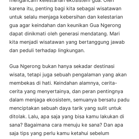
mengancam kelestarian ekosistem gua. Oleh
karena itu, penting bagi kita sebagai wisatawan
untuk selalu menjaga kebersihan dan kelestarian
gua agar keindahan dan keunikan Gua Ngerong
dapat dinikmati oleh generasi mendatang. Mari
kita menjadi wisatawan yang bertanggung jawab
dan peduli terhadap lingkungan.
Gua Ngerong bukan hanya sekadar destinasi
wisata, tetapi juga sebuah pengalaman yang akan
membekas di hati. Keindahan alamnya, cerita-
cerita yang menyertainya, dan peran pentingnya
dalam menjaga ekosistem, semuanya bersatu padu
menciptakan sebuah daya tarik yang sulit untuk
ditolak. Lalu, apa saja yang bisa kamu lakukan di
sana? Bagaimana cara menuju ke sana? Dan apa
saja tips yang perlu kamu ketahui sebelum