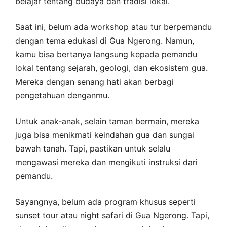
belajar tentang budaya dan tradisi lokal.
Saat ini, belum ada workshop atau tur berpemandu
dengan tema edukasi di Gua Ngerong. Namun,
kamu bisa bertanya langsung kepada pemandu
lokal tentang sejarah, geologi, dan ekosistem gua.
Mereka dengan senang hati akan berbagi
pengetahuan denganmu.
Untuk anak-anak, selain taman bermain, mereka
juga bisa menikmati keindahan gua dan sungai
bawah tanah. Tapi, pastikan untuk selalu
mengawasi mereka dan mengikuti instruksi dari
pemandu.
Sayangnya, belum ada program khusus seperti
sunset tour atau night safari di Gua Ngerong. Tapi,