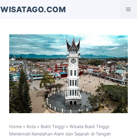
Langsung
WISATAGO.COM
Me
ke
isi
Home
»
Kota
»
Bukit Tinggi
» Wisata Bukit Tinggi:
Menikmati Keindahan Alam dan Sejarah di Tengah