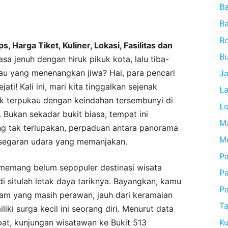
B
B
B
s, Harga Tiket, Kuliner, Lokasi, Fasilitas dan
Bu
a jenuh dengan hiruk pikuk kota, lalu tiba-
au yang menenangkan jiwa? Hai, para pencari
J
ti! Kali ini, mari kita tinggalkan sejenak
L
tuk terpukau dengan keindahan tersembunyi di
L
. Bukan sekadar bukit biasa, tempat ini
M
g tak terlupakan, perpaduan antara panorama
M
egaran udara yang memanjakan.
Pa
 , memang belum sepopuler destinasi wisata
P
di situlah letak daya tariknya. Bayangkan, kamu
P
lam yang masih perawan, jauh dari keramaian
Ta
iki surga kecil ini seorang diri. Menurut data
Ku
pat, kunjungan wisatawan ke Bukit 513