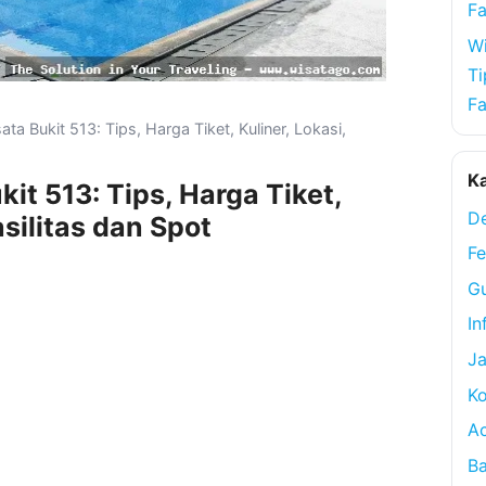
Fa
Wi
Ti
Fa
ta Bukit 513: Tips, Harga Tiket, Kuliner, Lokasi,
Ka
it 513: Tips, Harga Tiket,
De
asilitas dan Spot
Fe
Gu
In
Ja
Ko
A
Ba