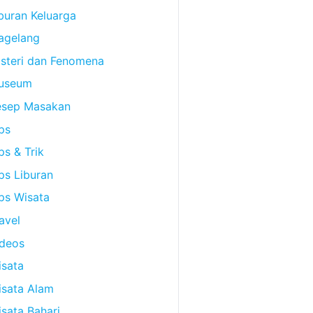
buran Keluarga
agelang
steri dan Fenomena
useum
esep Masakan
ps
ps & Trik
ps Liburan
ps Wisata
avel
ideos
sata
isata Alam
sata Bahari