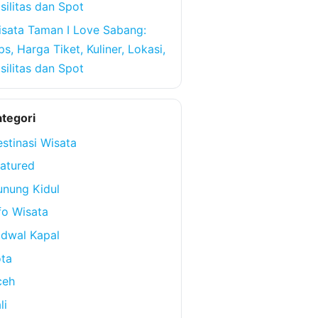
silitas dan Spot
sata Taman I Love Sabang:
ps, Harga Tiket, Kuliner, Lokasi,
silitas dan Spot
tegori
stinasi Wisata
atured
nung Kidul
fo Wisata
dwal Kapal
ta
ceh
li