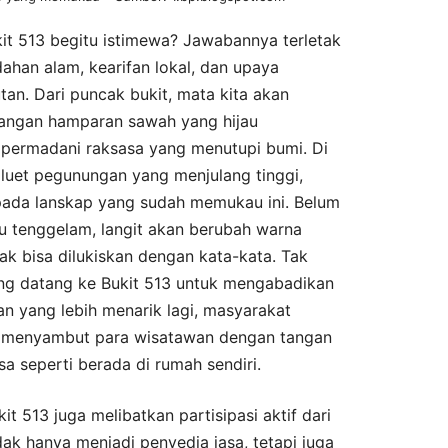
it 513 begitu istimewa? Jawabannya terletak
ahan alam, kearifan lokal, dan upaya
tan. Dari puncak bukit, mata kita akan
ngan hamparan sawah yang hijau
permadani raksasa yang menutupi bumi. Di
siluet pegunungan yang menjulang tinggi,
ada lanskap yang sudah memukau ini. Belum
tau tenggelam, langit akan berubah warna
ak bisa dilukiskan dengan kata-kata. Tak
ang datang ke Bukit 513 untuk mengabadikan
 yang lebih menarik lagi, masyarakat
 menyambut para wisatawan dengan tangan
a seperti berada di rumah sendiri.
 513 juga melibatkan partisipasi aktif dari
dak hanya menjadi penyedia jasa, tetapi juga