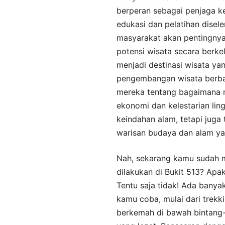
berperan sebagai penjaga ke
edukasi dan pelatihan dise
masyarakat akan pentingny
potensi wisata secara berkel
menjadi destinasi wisata ya
pengembangan wisata berbasi
mereka tentang bagaimana 
ekonomi dan kelestarian lin
keindahan alam, tetapi juga
warisan budaya dan alam yang
Nah, sekarang kamu sudah m
dilakukan di Bukit 513? Ap
Tentu saja tidak! Ada banyak
kamu coba, mulai dari trekk
berkemah di bawah bintang-b