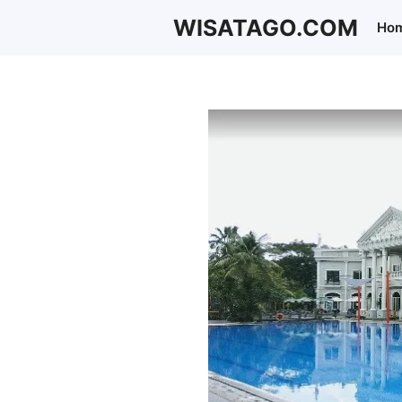
Langsung
WISATAGO.COM
Ho
ke
isi