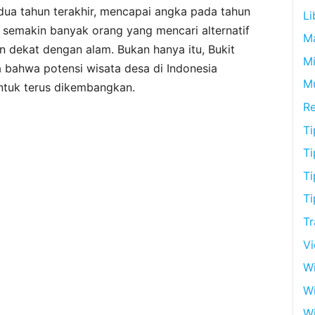
dua tahun terakhir, mencapai angka pada tahun
Li
 semakin banyak orang yang mencari alternatif
M
an dekat dengan alam. Bukan hanya itu, Bukit
Mi
a bahwa potensi wisata desa di Indonesia
M
ntuk terus dikembangkan.
R
Ti
Ti
Ti
Ti
Tr
V
Wi
W
Wi