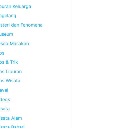
buran Keluarga
agelang
steri dan Fenomena
useum
esep Masakan
ps
ps & Trik
ps Liburan
ps Wisata
avel
ideos
sata
isata Alam
sata Bahari