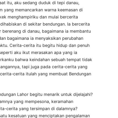
at itu, aku sedang duduk di tepi danau,
am yang memancarkan warna keemasan di
kakek menghampiriku dan mulai bercerita
dihabiskan di sekitar bendungan. Ia bercerita
ar berenang di danau, bagaimana ia membantu
 dan bagaimana ia menyaksikan perubahan
tu. Cerita-cerita itu begitu hidup dan penuh
eperti aku ikut merasakan apa yang ia
arkanku bahwa keindahan sebuah tempat tidak
ngannya, tapi juga pada cerita-cerita yang
 cerita-cerita itulah yang membuat Bendungan
ungan Lahor begitu menarik untuk dijelajahi?
alamnya yang mempesona, keramahan
ita-cerita yang tersimpan di dalamnya?
 satu kesatuan yang menciptakan pengalaman