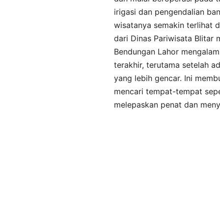
irigasi dan pengendalian ban
wisatanya semakin terlihat 
dari Dinas Pariwisata Blita
Bendungan Lahor mengalami 
terakhir, terutama setelah a
yang lebih gencar. Ini mem
mencari tempat-tempat seper
melepaskan penat dan meny