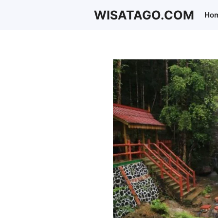
Langsung
WISATAGO.COM
Ho
ke
isi