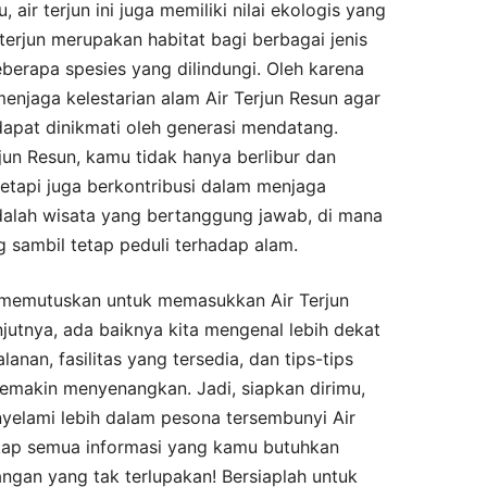
 air terjun ini juga memiliki nilai ekologis yang
r terjun merupakan habitat bagi berbagai jenis
eberapa spesies yang dilindungi. Oleh karena
 menjaga kelestarian alam Air Terjun Resun agar
apat dinikmati oleh generasi mendatang.
un Resun, kamu tidak hanya berlibur dan
etapi juga berkontribusi dalam menjaga
 adalah wisata yang bertanggung jawab, di mana
 sambil tetap peduli terhadap alam.
memutuskan untuk memasukkan Air Terjun
jutnya, ada baiknya kita mengenal lebih dekat
alanan, fasilitas yang tersedia, dan tips-tips
emakin menyenangkan. Jadi, siapkan dirimu,
yelami lebih dalam pesona tersembunyi Air
kap semua informasi yang kamu butuhkan
ngan yang tak terlupakan! Bersiaplah untuk