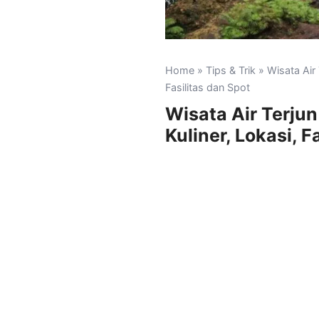
Home
»
Tips & Trik
» Wisata Air 
Fasilitas dan Spot
Wisata Air Terjun
Kuliner, Lokasi, F