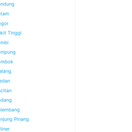
andung
atam
ogor
kit Tinggi
ambi
ampung
ombok
alang
edan
citan
adang
alembang
njung Pinang
liner