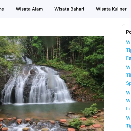
me
Wisata Alam
Wisata Bahari
Wisata Kuliner
P
Wi
Ti
Fa
Wi
Ti
S
W
Wi
Lo
Wi
Ti