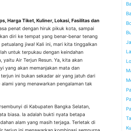
B
B
s, Harga Tiket, Kuliner, Lokasi, Fasilitas dan
B
sa penat dengan hiruk pikuk kota, sampai
Bu
kan diri ke tempat yang benar-benar tenang
J
etualang jiwa! Kali ini, mari kita tinggalkan
L
aplah untuk terpukau dengan keindahan
 yaitu Air Terjun Resun. Ya, kita akan
L
nyi yang akan memanjakan mata dan
M
erjun ini bukan sekadar air yang jatuh dari
M
se alami yang menawarkan pengalaman tak
Pa
P
ersembunyi di Kabupaten Bangka Selatan,
P
ta biasa. Ia adalah bukti nyata betapa
Ta
dahan alam yang masih terjaga. Terletak di
Ku
ir terjun ini menawarkan kombinasi sempurna