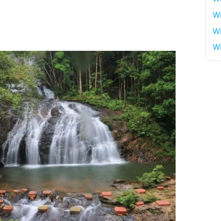
W
Wi
Wi