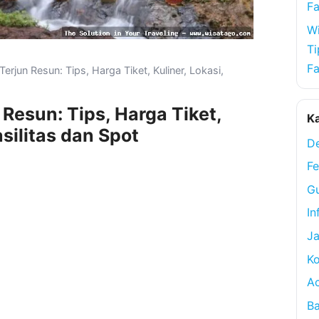
Fa
Wi
Ti
Fa
Terjun Resun: Tips, Harga Tiket, Kuliner, Lokasi,
 Resun: Tips, Harga Tiket,
Ka
asilitas dan Spot
De
Fe
Gu
In
Ja
Ko
A
Ba