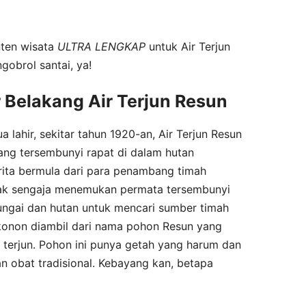
nten wisata
ULTRA
LENGKAP
untuk Air Terjun
gobrol santai, ya!
r Belakang Air Terjun Resun
a lahir, sekitar tahun 1920-an, Air Terjun Resun
yang tersembunyi rapat di dalam hutan
erita bermula dari para penambang timah
gak sengaja menemukan permata tersembunyi
ungai dan hutan untuk mencari sumber timah
 konon diambil dari nama pohon Resun yang
r terjun. Pohon ini punya getah yang harum dan
n obat tradisional. Kebayang kan, betapa