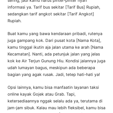
sering, jadi kamu harus pinter-pinter nyari
informasi ya. Tarif bus sekitar [Tarif Bus] Rupiah,
sedangkan tarif angkot sekitar [Tarif Angkot]
Rupiah.
Buat kamu yang bawa kendaraan pribadi, rutenya
juga gampang kok. Dari pusat kota [Nama Kota],
kamu tinggal ikutin aja jalan utama ke arah [Nama
Kecamatan]. Nanti, ada petunjuk jalan yang jelas
kok ke Air Terjun Gunung Hiu. Kondisi jalannya juga
udah lumayan bagus, meskipun ada beberapa
bagian yang agak rusak. Jadi, tetep hati-hati ya!
Opsi lainnya, kamu bisa manfaatin layanan taksi
online kayak Gojek atau Grab. Tapi,
ketersediaannya nggak selalu ada ya, terutama di
jam-jam sibuk. Kalau mau lebih fleksibel, kamu bisa