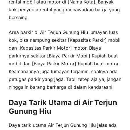
rental mobil atau motor di [Nama Kota]. Banyak
kok penyedia rental yang menawarkan harga yang
bersaing.
Area parkir di Air Terjun Gunung Hiu lumayan luas
kok, bisa nampung sekitar [Kapasitas Parkir] mobil
dan [Kapasitas Parkir Motor] motor. Biaya
parkirnya sekitar [Biaya Parkir Mobil] Rupiah buat
mobil dan [Biaya Parkir Motor] Rupiah buat motor.
Keamanannya juga lumayan terjamin, soalnya ada
petugas parkir yang jaga. Tapi, tetep aja ya, jangan
ninggalin barang berharga di dalam kendaraan!
Daya Tarik Utama di Air Terjun
Gunung Hiu
Daya tarik utama Air Terjun Gunung Hiu jelas ada