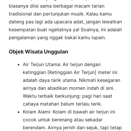
biasanya diisi sama berbagai macam tarian
tradisional dan pertunjukan musik. Kalau kamu
dateng pas lagi ada upacara adat, jangan lewatkan
kesempatan buat ngeliatnya ya! Soalnya, ini adalah
pengalaman yang nggak bakal kamu lupain.
Objek Wisata Unggulan
Air Terjun Utama: Air terjun dengan
ketinggian [Ketinggian Air Terjun] meter ini
adalah daya tarik utama. Nikmati kesegaran
airnya dan abadikan momen indah di sini.
Waktu terbaik berkunjung: pagi hari saat
cahaya matahari belum terlalu terik.
Kolam Alami: Kolam di bawah air terjun ini
cocok untuk berenang atau sekadar
berendam. Airnya jernih dan sejuk, tapi tetap