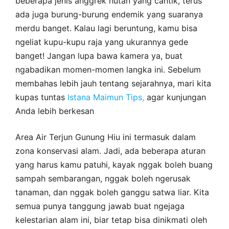
beberapa jenis anggrek hutan yang cantik, terus
ada juga burung-burung endemik yang suaranya
merdu banget. Kalau lagi beruntung, kamu bisa
ngeliat kupu-kupu raja yang ukurannya gede
banget! Jangan lupa bawa kamera ya, buat
ngabadikan momen-momen langka ini. Sebelum
membahas lebih jauh tentang sejarahnya, mari kita
kupas tuntas
Istana Maimun Tips,
agar kunjungan
Anda lebih berkesan
Area Air Terjun Gunung Hiu ini termasuk dalam
zona konservasi alam. Jadi, ada beberapa aturan
yang harus kamu patuhi, kayak nggak boleh buang
sampah sembarangan, nggak boleh ngerusak
tanaman, dan nggak boleh ganggu satwa liar. Kita
semua punya tanggung jawab buat ngejaga
kelestarian alam ini, biar tetap bisa dinikmati oleh