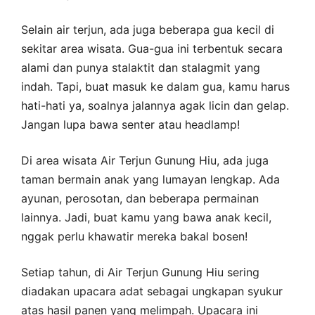
Selain air terjun, ada juga beberapa gua kecil di
sekitar area wisata. Gua-gua ini terbentuk secara
alami dan punya stalaktit dan stalagmit yang
indah. Tapi, buat masuk ke dalam gua, kamu harus
hati-hati ya, soalnya jalannya agak licin dan gelap.
Jangan lupa bawa senter atau headlamp!
Di area wisata Air Terjun Gunung Hiu, ada juga
taman bermain anak yang lumayan lengkap. Ada
ayunan, perosotan, dan beberapa permainan
lainnya. Jadi, buat kamu yang bawa anak kecil,
nggak perlu khawatir mereka bakal bosen!
Setiap tahun, di Air Terjun Gunung Hiu sering
diadakan upacara adat sebagai ungkapan syukur
atas hasil panen yang melimpah. Upacara ini