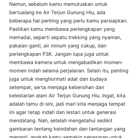
Namun, sebelum kamu memutuskan untuk
bertualang ke Air Terjun Gunung Hiu, ada
beberapa hal penting yang perlu kamu persiapkan.
Pastikan kamu membawa perlengkapan yang
memadai, seperti sepatu trekking yang nyaman,
pakaian ganti, air minum yang cukup, dan
perlengkapan P3K. Jangan lupa juga untuk
membawa kamera untuk mengabadikan momen-
momen indah selama perjalanan. Selain itu, penting
juga untuk menghormati adat dan budaya
setempat, serta menjaga kebersihan dan
kelestarian alam Air Terjun Gunung Hiu. Ingat, kita
adalah tamu di sini, jadi mari kita menjaga tempat
ini agar tetap indah dan lestari untuk generasi
mendatang. Nah, setelah mengetahui sedikit
gambaran tentang keindahan dan tantangan yang
menanti, apakah kamu semakin penasaran untuk