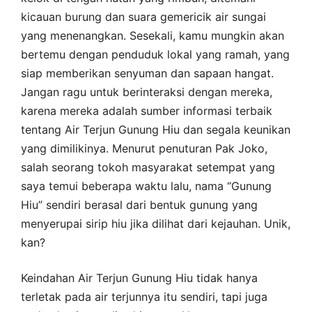
kicauan burung dan suara gemericik air sungai
yang menenangkan. Sesekali, kamu mungkin akan
bertemu dengan penduduk lokal yang ramah, yang
siap memberikan senyuman dan sapaan hangat.
Jangan ragu untuk berinteraksi dengan mereka,
karena mereka adalah sumber informasi terbaik
tentang Air Terjun Gunung Hiu dan segala keunikan
yang dimilikinya. Menurut penuturan Pak Joko,
salah seorang tokoh masyarakat setempat yang
saya temui beberapa waktu lalu, nama “Gunung
Hiu” sendiri berasal dari bentuk gunung yang
menyerupai sirip hiu jika dilihat dari kejauhan. Unik,
kan?
Keindahan Air Terjun Gunung Hiu tidak hanya
terletak pada air terjunnya itu sendiri, tapi juga