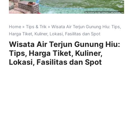
Home
»
Tips & Trik
» Wisata Air Terjun Gunung Hiu: Tips,
Harga Tiket, Kuliner, Lokasi, Fasilitas dan Spot
Wisata Air Terjun Gunung Hiu:
Tips, Harga Tiket, Kuliner,
Lokasi, Fasilitas dan Spot