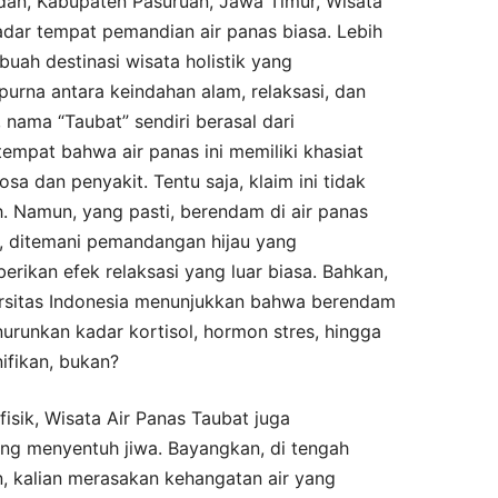
dan, Kabupaten Pasuruan, Jawa Timur, Wisata
dar tempat pemandian air panas biasa. Lebih
ebuah destinasi wisata holistik yang
rna antara keindahan alam, relaksasi, dan
 nama “Taubat” sendiri berasal dari
mpat bahwa air panas ini memiliki khasiat
osa dan penyakit. Tentu saja, klaim ini tidak
h. Namun, yang pasti, berendam di air panas
, ditemani pemandangan hijau yang
kan efek relaksasi yang luar biasa. Bahkan,
versitas Indonesia menunjukkan bahwa berendam
nurunkan kadar kortisol, hormon stres, hingga
ifikan, bukan?
 fisik, Wisata Air Panas Taubat juga
g menyentuh jiwa. Bayangkan, di tengah
, kalian merasakan kehangatan air yang