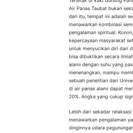
Terletak di kaki Gunung Pan
Air Panas Taubat bukan seka
dari itu, tempat ini adalah s
menawarkan kombinasi sempu
pengalaman spiritual. Konon,
kepercayaan masyarakat sete
untuk menyucikan diri dari d
bisa dibuktikan secara ilmia
alami dengan suhu yang pas
menenangkan, mampu memberi
sebuah penelitian dari Uni
di air panas alami dapat me
20%. Angka yang cukup sign
Lebih dari sekadar relaksasi
menawarkan pengalaman yan
dinginnya udara pegunungan