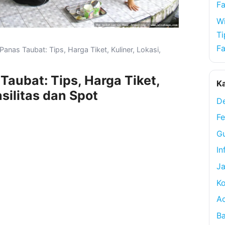
Fa
Wi
Ti
Fa
Panas Taubat: Tips, Harga Tiket, Kuliner, Lokasi,
Taubat: Tips, Harga Tiket,
Ka
asilitas dan Spot
De
Fe
Gu
In
Ja
Ko
A
Ba