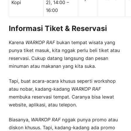
Kopi
2), 14:00 –
16:00
Informasi Tiket & Reservasi
Karena
WARKOP
RAF
bukan tempat wisata yang
punya tiket masuk, kita nggak perlu beli tiket atau
reservasi. Cukup datang langsung dan pesan
minuman atau makanan yang kita suka.
Tapi, buat acara-acara khusus seperti workshop
atau nobar, kadang-kadang
WARKOP
RAF
membuka reservasi tempat. Caranya bisa lewat
website, aplikasi, atau telepon.
Biasanya,
WARKOP
RAF
nggak punya promo atau
diskon khusus. Tapi, kadang-kadang ada promo