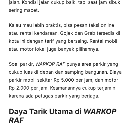
jalan. Kondisi jalan cukup baik, tapi saat jam sibuk
sering macet.
Kalau mau lebih praktis, bisa pesan taksi online
atau rental kendaraan. Gojek dan Grab tersedia di
kota ini dengan tarif yang bersaing. Rental mobil
atau motor lokal juga banyak pilihannya.
Soal parkir,
WARKOP
RAF
punya area parkir yang
cukup luas di depan dan samping bangunan. Biaya
parkir mobil sekitar Rp 5.000 per jam, dan motor
Rp 2.000 per jam. Keamanannya cukup terjamin
karena ada petugas parkir yang berjaga.
Daya Tarik Utama di
WARKOP
RAF