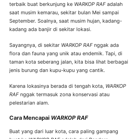
terbaik buat berkunjung ke
WARKOP
RAF
adalah
saat musim kemarau, sekitar bulan Mei sampai
September. Soalnya, saat musim hujan, kadang-
kadang ada banjir di sekitar lokasi.
Sayangnya, di sekitar
WARKOP
RAF
nggak ada
flora dan fauna yang unik atau endemik. Tapi, di
taman kota seberang jalan, kita bisa lihat berbagai
jenis burung dan kupu-kupu yang cantik.
Karena lokasinya berada di tengah kota,
WARKOP
RAF
nggak termasuk zona konservasi atau
pelestarian alam.
Cara Mencapai
WARKOP
RAF
Buat yang dari luar kota, cara paling gampang