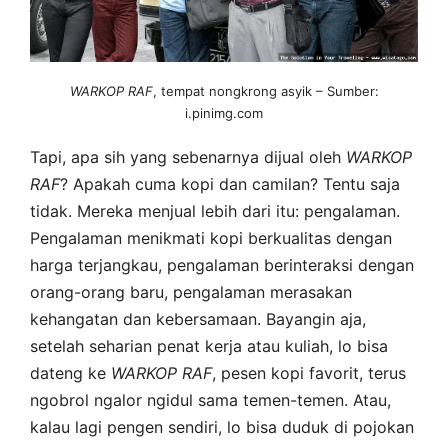
WARKOP
RAF
, tempat nongkrong asyik – Sumber:
i.pinimg.com
Tapi, apa sih yang sebenarnya dijual oleh
WARKOP
RAF
? Apakah cuma kopi dan camilan? Tentu saja
tidak. Mereka menjual lebih dari itu: pengalaman.
Pengalaman menikmati kopi berkualitas dengan
harga terjangkau, pengalaman berinteraksi dengan
orang-orang baru, pengalaman merasakan
kehangatan dan kebersamaan. Bayangin aja,
setelah seharian penat kerja atau kuliah, lo bisa
dateng ke
WARKOP
RAF
, pesen kopi favorit, terus
ngobrol ngalor ngidul sama temen-temen. Atau,
kalau lagi pengen sendiri, lo bisa duduk di pojokan