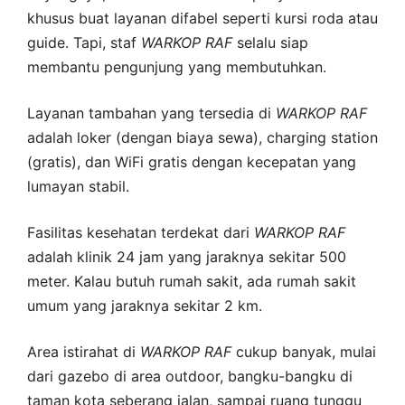
khusus buat layanan difabel seperti kursi roda atau
guide. Tapi, staf
WARKOP
RAF
selalu siap
membantu pengunjung yang membutuhkan.
Layanan tambahan yang tersedia di
WARKOP
RAF
adalah loker (dengan biaya sewa), charging station
(gratis), dan WiFi gratis dengan kecepatan yang
lumayan stabil.
Fasilitas kesehatan terdekat dari
WARKOP
RAF
adalah klinik 24 jam yang jaraknya sekitar 500
meter. Kalau butuh rumah sakit, ada rumah sakit
umum yang jaraknya sekitar 2 km.
Area istirahat di
WARKOP
RAF
cukup banyak, mulai
dari gazebo di area outdoor, bangku-bangku di
taman kota seberang jalan, sampai ruang tunggu