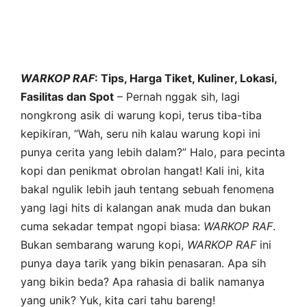
WARKOP
RAF
: Tips, Harga Tiket, Kuliner, Lokasi,
Fasilitas dan Spot
– Pernah nggak sih, lagi
nongkrong asik di warung kopi, terus tiba-tiba
kepikiran, “Wah, seru nih kalau warung kopi ini
punya cerita yang lebih dalam?” Halo, para pecinta
kopi dan penikmat obrolan hangat! Kali ini, kita
bakal ngulik lebih jauh tentang sebuah fenomena
yang lagi hits di kalangan anak muda dan bukan
cuma sekadar tempat ngopi biasa:
WARKOP
RAF
.
Bukan sembarang warung kopi,
WARKOP
RAF
ini
punya daya tarik yang bikin penasaran. Apa sih
yang bikin beda? Apa rahasia di balik namanya
yang unik? Yuk, kita cari tahu bareng!