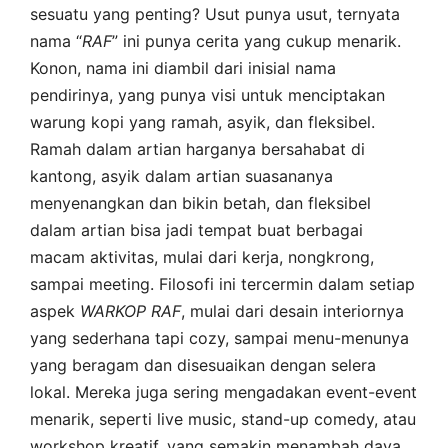
sesuatu yang penting? Usut punya usut, ternyata
nama “
RAF
” ini punya cerita yang cukup menarik.
Konon, nama ini diambil dari inisial nama
pendirinya, yang punya visi untuk menciptakan
warung kopi yang ramah, asyik, dan fleksibel.
Ramah dalam artian harganya bersahabat di
kantong, asyik dalam artian suasananya
menyenangkan dan bikin betah, dan fleksibel
dalam artian bisa jadi tempat buat berbagai
macam aktivitas, mulai dari kerja, nongkrong,
sampai meeting. Filosofi ini tercermin dalam setiap
aspek
WARKOP
RAF
, mulai dari desain interiornya
yang sederhana tapi cozy, sampai menu-menunya
yang beragam dan disesuaikan dengan selera
lokal. Mereka juga sering mengadakan event-event
menarik, seperti live music, stand-up comedy, atau
workshop kreatif, yang semakin menambah daya