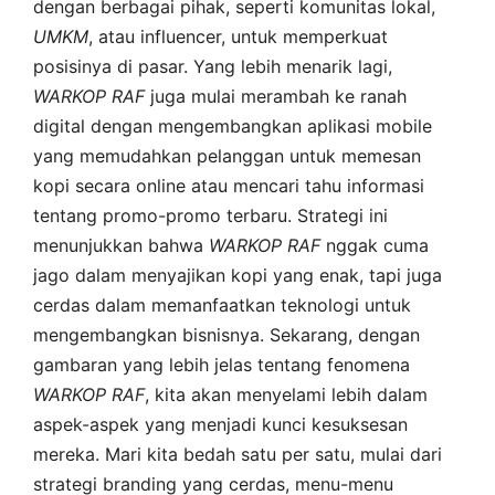
dengan berbagai pihak, seperti komunitas lokal,
UMKM
, atau influencer, untuk memperkuat
posisinya di pasar. Yang lebih menarik lagi,
WARKOP
RAF
juga mulai merambah ke ranah
digital dengan mengembangkan aplikasi mobile
yang memudahkan pelanggan untuk memesan
kopi secara online atau mencari tahu informasi
tentang promo-promo terbaru. Strategi ini
menunjukkan bahwa
WARKOP
RAF
nggak cuma
jago dalam menyajikan kopi yang enak, tapi juga
cerdas dalam memanfaatkan teknologi untuk
mengembangkan bisnisnya. Sekarang, dengan
gambaran yang lebih jelas tentang fenomena
WARKOP
RAF
, kita akan menyelami lebih dalam
aspek-aspek yang menjadi kunci kesuksesan
mereka. Mari kita bedah satu per satu, mulai dari
strategi branding yang cerdas, menu-menu