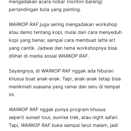
mengadakan acara nobar (nonton bareng)
pertandingan bola yang penting.
WARKOP
RAF
juga sering mengadakan workshop
atau demo tentang kopi, mulai dari cara menyeduh
kopi yang benar, sampai cara membuat latte art
yang cantik. Jadwal dan tema workshopnya bisa
dilihat di media sosial
WARKOP
RAF
.
Sayangnya, di
WARKOP
RAF
nggak ada hiburan
khusus buat anak-anak. Tapi, anak-anak tetap bisa
menikmati suasana yang ramai dan seru di tempat
ini.
WARKOP
RAF
nggak punya program khusus
seperti sunset tour, sunrise trek, atau night safari.
Tapi,
WARKOP
RAF
buka sampai larut malam, jadi