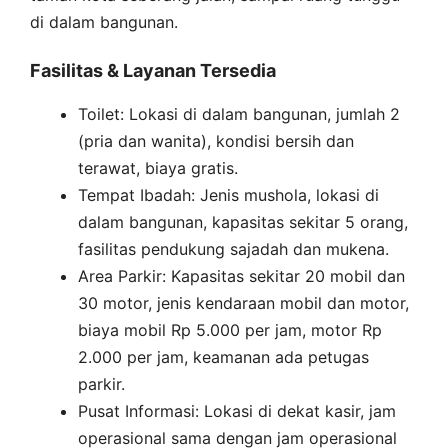
di dalam bangunan.
Fasilitas & Layanan Tersedia
Toilet: Lokasi di dalam bangunan, jumlah 2
(pria dan wanita), kondisi bersih dan
terawat, biaya gratis.
Tempat Ibadah: Jenis mushola, lokasi di
dalam bangunan, kapasitas sekitar 5 orang,
fasilitas pendukung sajadah dan mukena.
Area Parkir: Kapasitas sekitar 20 mobil dan
30 motor, jenis kendaraan mobil dan motor,
biaya mobil Rp 5.000 per jam, motor Rp
2.000 per jam, keamanan ada petugas
parkir.
Pusat Informasi: Lokasi di dekat kasir, jam
operasional sama dengan jam operasional