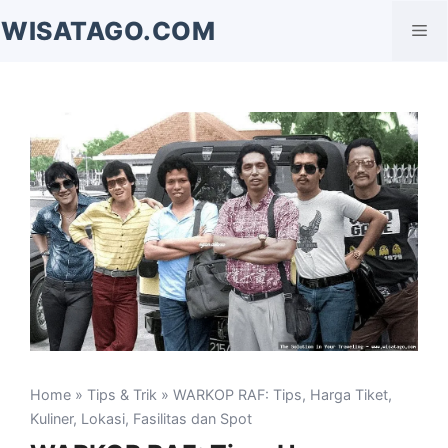
Langsung
WISATAGO.COM
Me
ke
isi
Home
»
Tips & Trik
» WARKOP RAF: Tips, Harga Tiket,
Kuliner, Lokasi, Fasilitas dan Spot