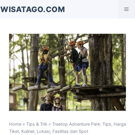
Langsung
WISATAGO.COM
Me
ke
isi
Home
»
Tips & Trik
» Treetop Adventure Park: Tips, Harga
Tiket, Kuliner, Lokasi, Fasilitas dan Spot