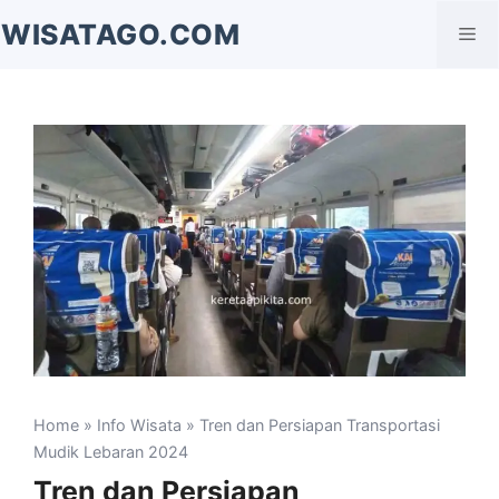
Langsung
WISATAGO.COM
Me
ke
isi
Home
»
Info Wisata
» Tren dan Persiapan Transportasi
Mudik Lebaran 2024
Tren dan Persiapan