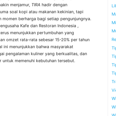
makin menjamur,
TIRA
hadir dengan
Li
cuma soal kopi atau makanan kekinian, tapi
M
n momen berharga bagi setiap pengunjungnya.
Mi
Pengusaha Kafe dan Restoran Indonesia ,
M
ia terus menunjukkan pertumbuhan yang
R
tan omzet rata-rata sebesar 15-20% per tahun
Hal ini menunjukkan bahwa masyarakat
Ti
i pengalaman kuliner yang berkualitas, dan
Ti
r untuk memenuhi kebutuhan tersebut.
Ti
Ti
Tr
V
Wi
W
Wi