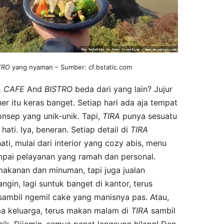
TRO
yang nyaman – Sumber: cf.bstatic.com
A
CAFE
And
BISTRO
beda dari yang lain? Jujur
ner itu keras banget. Setiap hari ada aja tempat
nsep yang unik-unik. Tapi,
TIRA
punya sesuatu
 hati. Iya, beneran. Setiap detail di
TIRA
ti, mulai dari interior yang cozy abis, menu
pai pelayanan yang ramah dan personal.
akanan dan minuman, tapi juga jualan
gin, lagi suntuk banget di kantor, terus
sambil ngemil cake yang manisnya pas. Atau,
ma keluarga, terus makan malam di
TIRA
sambil
sik. Dijamin, semua penat langsung hilang! Dan