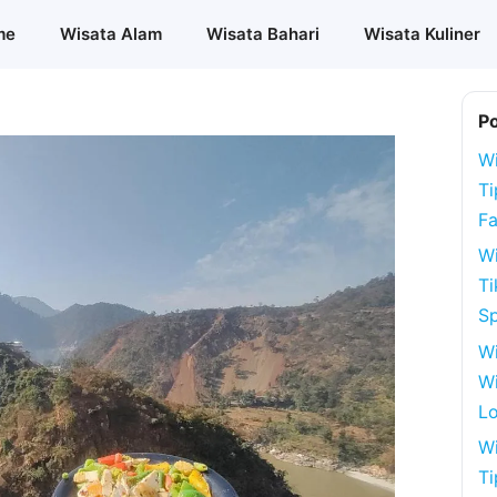
me
Wisata Alam
Wisata Bahari
Wisata Kuliner
P
Wi
Ti
Fa
Wi
Ti
S
W
Wi
Lo
Wi
Ti