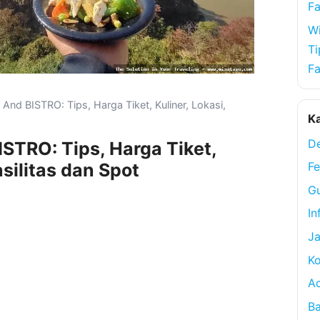
Fa
Wi
Ti
Fa
And BISTRO: Tips, Harga Tiket, Kuliner, Lokasi,
Ka
De
STRO: Tips, Harga Tiket,
asilitas dan Spot
Fe
Gu
In
Ja
Ko
A
Ba