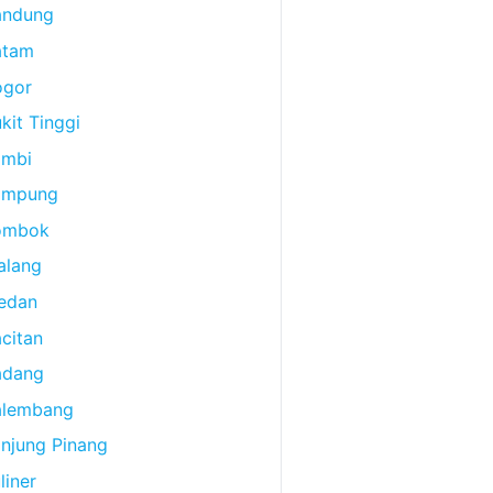
andung
atam
ogor
kit Tinggi
ambi
ampung
ombok
alang
edan
citan
adang
alembang
njung Pinang
liner