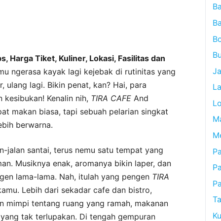
B
B
B
Bu
ps, Harga Tiket, Kuliner, Lokasi, Fasilitas dan
J
u ngerasa kayak lagi kejebak di rutinitas yang
ur, ulang lagi. Bikin penat, kan? Hai, para
L
 kesibukan! Kenalin nih,
TIRA
CAFE
And
L
at makan biasa, tapi sebuah pelarian singkat
M
lebih berwarna.
M
n-jalan santai, terus nemu satu tempat yang
Pa
an. Musiknya enak, aromanya bikin laper, dan
P
gen lama-lama. Nah, itulah yang pengen
TIRA
P
amu. Lebih dari sekadar cafe dan bistro,
Ta
an mimpi tentang ruang yang ramah, makanan
Ku
yang tak terlupakan. Di tengah gempuran