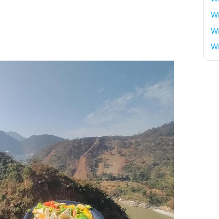
W
Wi
Wi