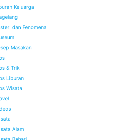
buran Keluarga
agelang
steri dan Fenomena
useum
esep Masakan
ps
ps & Trik
ps Liburan
ps Wisata
avel
ideos
sata
isata Alam
sata Bahari