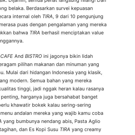
ong belaka. Berdasarkan survei kepuasan
cara internal oleh
TIRA
, 9 dari 10 pengunjung
merasa puas dengan pengalaman yang mereka
jukkan bahwa
TIRA
berhasil menciptakan value
anggannya.
CAFE
And
BISTRO
ini jagonya bikin lidah
eragam pilihan makanan dan minuman yang
. Mulai dari hidangan Indonesia yang klasik,
 yang modern. Semua bahan yang mereka
alitas tinggi, jadi nggak heran kalau rasanya
g penting, harganya juga bersahabat banget
erlu khawatir bokek kalau sering-sering
a menu andalan mereka yang wajib kamu coba
A
yang bumbunya nendang abis, Pasta Aglio
tagihan, dan Es Kopi Susu
TIRA
yang creamy