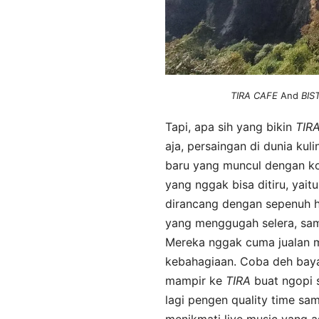
TIRA
CAFE
And
BIS
Tapi, apa sih yang bikin
TIR
aja, persaingan di dunia kuli
baru yang muncul dengan ko
yang nggak bisa ditiru, yaitu
dirancang dengan sepenuh ha
yang menggugah selera, sam
Mereka nggak cuma jualan m
kebahagiaan. Coba deh bayan
mampir ke
TIRA
buat ngopi 
lagi pengen quality time sa
menikmati live music yang a