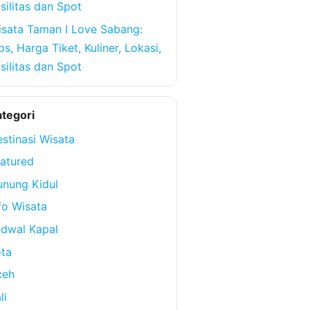
silitas dan Spot
sata Taman I Love Sabang:
ps, Harga Tiket, Kuliner, Lokasi,
silitas dan Spot
tegori
stinasi Wisata
atured
nung Kidul
fo Wisata
dwal Kapal
ta
ceh
li