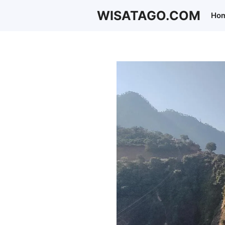
Langsung
WISATAGO.COM
Ho
ke
isi