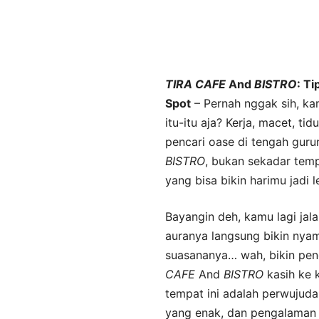
TIRA
CAFE
And
BISTRO
: Ti
Spot
– Pernah nggak sih, kam
itu-itu aja? Kerja, macet, tid
pencari oase di tengah gurun
BISTRO
, bukan sekadar temp
yang bisa bikin harimu jadi 
Bayangin deh, kamu lagi jala
auranya langsung bikin nyam
suasananya… wah, bikin pen
CAFE
And
BISTRO
kasih ke k
tempat ini adalah perwujud
yang enak, dan pengalaman 