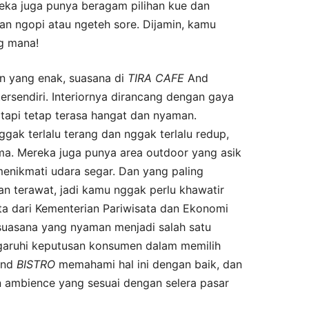
ereka juga punya beragam pilihan kue dan
an ngopi atau ngeteh sore. Dijamin, kamu
g mana!
n yang enak, suasana di
TIRA
CAFE
And
tersendiri. Interiornya dirancang dengan gaya
tapi tetap terasa hangat dan nyaman.
gak terlalu terang dan nggak terlalu redup,
ma. Mereka juga punya area outdoor yang asik
menikmati udara segar. Dan yang paling
an terawat, jadi kamu nggak perlu khawatir
ta dari Kementerian Pariwisata dan Ekonomi
n suasana yang nyaman menjadi salah satu
garuhi keputusan konsumen dalam memilih
nd
BISTRO
memahami hal ini dengan baik, dan
 ambience yang sesuai dengan selera pasar