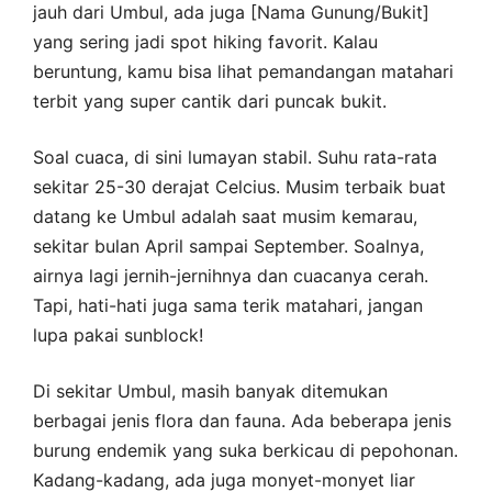
jauh dari Umbul, ada juga [Nama Gunung/Bukit]
yang sering jadi spot hiking favorit. Kalau
beruntung, kamu bisa lihat pemandangan matahari
terbit yang super cantik dari puncak bukit.
Soal cuaca, di sini lumayan stabil. Suhu rata-rata
sekitar 25-30 derajat Celcius. Musim terbaik buat
datang ke Umbul adalah saat musim kemarau,
sekitar bulan April sampai September. Soalnya,
airnya lagi jernih-jernihnya dan cuacanya cerah.
Tapi, hati-hati juga sama terik matahari, jangan
lupa pakai sunblock!
Di sekitar Umbul, masih banyak ditemukan
berbagai jenis flora dan fauna. Ada beberapa jenis
burung endemik yang suka berkicau di pepohonan.
Kadang-kadang, ada juga monyet-monyet liar