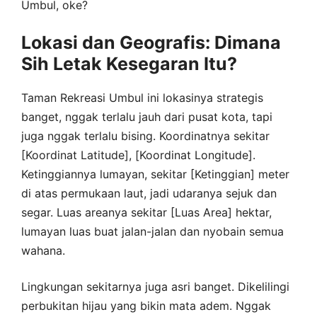
Umbul, oke?
Lokasi dan Geografis: Dimana
Sih Letak Kesegaran Itu?
Taman Rekreasi Umbul ini lokasinya strategis
banget, nggak terlalu jauh dari pusat kota, tapi
juga nggak terlalu bising. Koordinatnya sekitar
[Koordinat Latitude], [Koordinat Longitude].
Ketinggiannya lumayan, sekitar [Ketinggian] meter
di atas permukaan laut, jadi udaranya sejuk dan
segar. Luas areanya sekitar [Luas Area] hektar,
lumayan luas buat jalan-jalan dan nyobain semua
wahana.
Lingkungan sekitarnya juga asri banget. Dikelilingi
perbukitan hijau yang bikin mata adem. Nggak