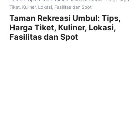
Tiket, Kuliner, Lokasi, Fasilitas dan Spot
Taman Rekreasi Umbul: Tips,
Harga Tiket, Kuliner, Lokasi,
Fasilitas dan Spot