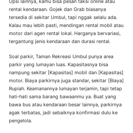
Opsi lainnya, kamu bisa pesan taksi online atau
rental kendaraan. Gojek dan Grab biasanya
tersedia di sekitar Umbul, tapi nggak selalu ada.
Kalau mau lebih pasti, mendingan rental mobil atau
motor dari agen rental lokal. Harganya bervariasi,
tergantung jenis kendaraan dan durasi rental.
Soal parkir, Taman Rekreasi Umbul punya area
parkir yang lumayan luas. Kapasitasnya bisa
nampung sekitar [Kapasitas] mobil dan [Kapasitas]
motor. Biaya parkirnya juga standar, sekitar [Biaya]
Rupiah. Keamanannya lumayan terjamin, tapi tetap
hati-hati sama barang bawaanmu ya. Buat yang
bawa bus atau kendaraan besar lainnya, parkirnya
agak terbatas, jadi sebaiknya konfirmasi dulu ke
pengelola.