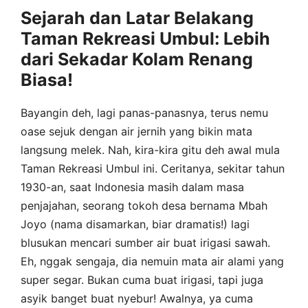
Sejarah dan Latar Belakang
Taman Rekreasi Umbul: Lebih
dari Sekadar Kolam Renang
Biasa!
Bayangin deh, lagi panas-panasnya, terus nemu
oase sejuk dengan air jernih yang bikin mata
langsung melek. Nah, kira-kira gitu deh awal mula
Taman Rekreasi Umbul ini. Ceritanya, sekitar tahun
1930-an, saat Indonesia masih dalam masa
penjajahan, seorang tokoh desa bernama Mbah
Joyo (nama disamarkan, biar dramatis!) lagi
blusukan mencari sumber air buat irigasi sawah.
Eh, nggak sengaja, dia nemuin mata air alami yang
super segar. Bukan cuma buat irigasi, tapi juga
asyik banget buat nyebur! Awalnya, ya cuma