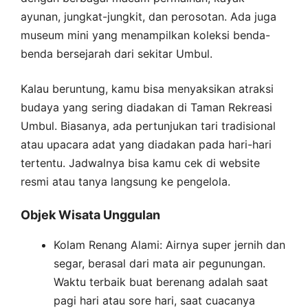
ayunan, jungkat-jungkit, dan perosotan. Ada juga
museum mini yang menampilkan koleksi benda-
benda bersejarah dari sekitar Umbul.
Kalau beruntung, kamu bisa menyaksikan atraksi
budaya yang sering diadakan di Taman Rekreasi
Umbul. Biasanya, ada pertunjukan tari tradisional
atau upacara adat yang diadakan pada hari-hari
tertentu. Jadwalnya bisa kamu cek di website
resmi atau tanya langsung ke pengelola.
Objek Wisata Unggulan
Kolam Renang Alami: Airnya super jernih dan
segar, berasal dari mata air pegunungan.
Waktu terbaik buat berenang adalah saat
pagi hari atau sore hari, saat cuacanya