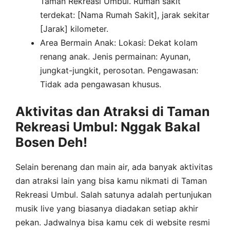
Taman Rekreasi Umbul. Rumah sakit
terdekat: [Nama Rumah Sakit], jarak sekitar
[Jarak] kilometer.
Area Bermain Anak: Lokasi: Dekat kolam
renang anak. Jenis permainan: Ayunan,
jungkat-jungkit, perosotan. Pengawasan:
Tidak ada pengawasan khusus.
Aktivitas dan Atraksi di Taman
Rekreasi Umbul: Nggak Bakal
Bosen Deh!
Selain berenang dan main air, ada banyak aktivitas
dan atraksi lain yang bisa kamu nikmati di Taman
Rekreasi Umbul. Salah satunya adalah pertunjukan
musik live yang biasanya diadakan setiap akhir
pekan. Jadwalnya bisa kamu cek di website resmi