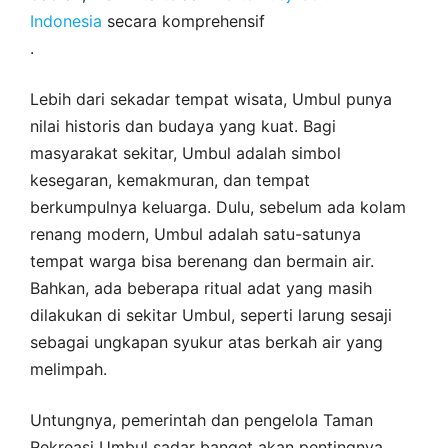
Indonesia
secara komprehensif
.
Lebih dari sekadar tempat wisata, Umbul punya
nilai historis dan budaya yang kuat. Bagi
masyarakat sekitar, Umbul adalah simbol
kesegaran, kemakmuran, dan tempat
berkumpulnya keluarga. Dulu, sebelum ada kolam
renang modern, Umbul adalah satu-satunya
tempat warga bisa berenang dan bermain air.
Bahkan, ada beberapa ritual adat yang masih
dilakukan di sekitar Umbul, seperti larung sesaji
sebagai ungkapan syukur atas berkah air yang
melimpah.
Untungnya, pemerintah dan pengelola Taman
Rekreasi Umbul sadar banget akan pentingnya