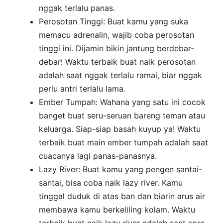
nggak terlalu panas.
Perosotan Tinggi: Buat kamu yang suka
memacu adrenalin, wajib coba perosotan
tinggi ini. Dijamin bikin jantung berdebar-
debar! Waktu terbaik buat naik perosotan
adalah saat nggak terlalu ramai, biar nggak
perlu antri terlalu lama.
Ember Tumpah: Wahana yang satu ini cocok
banget buat seru-seruan bareng teman atau
keluarga. Siap-siap basah kuyup ya! Waktu
terbaik buat main ember tumpah adalah saat
cuacanya lagi panas-panasnya.
Lazy River: Buat kamu yang pengen santai-
santai, bisa coba naik lazy river. Kamu
tinggal duduk di atas ban dan biarin arus air
membawa kamu berkeliling kolam. Waktu