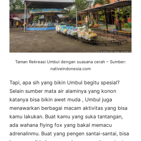
Taman Rekreasi Umbul dengan suasana cerah – Sumber:
nativeindonesia.com
Tapi, apa sih yang bikin Umbul begitu spesial?
Selain sumber mata air alaminya yang konon
katanya bisa bikin awet muda , Umbul juga
menawarkan berbagai macam aktivitas yang bisa
kamu lakukan. Buat kamu yang suka tantangan,
ada wahana flying fox yang bakal memacu
adrenalinmu. Buat yang pengen santai-santai, bisa