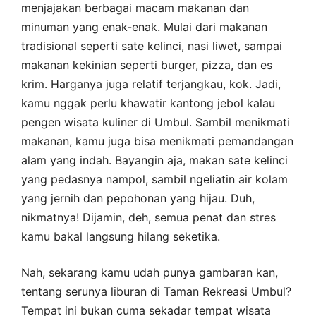
menjajakan berbagai macam makanan dan
minuman yang enak-enak. Mulai dari makanan
tradisional seperti sate kelinci, nasi liwet, sampai
makanan kekinian seperti burger, pizza, dan es
krim. Harganya juga relatif terjangkau, kok. Jadi,
kamu nggak perlu khawatir kantong jebol kalau
pengen wisata kuliner di Umbul. Sambil menikmati
makanan, kamu juga bisa menikmati pemandangan
alam yang indah. Bayangin aja, makan sate kelinci
yang pedasnya nampol, sambil ngeliatin air kolam
yang jernih dan pepohonan yang hijau. Duh,
nikmatnya! Dijamin, deh, semua penat dan stres
kamu bakal langsung hilang seketika.
Nah, sekarang kamu udah punya gambaran kan,
tentang serunya liburan di Taman Rekreasi Umbul?
Tempat ini bukan cuma sekadar tempat wisata