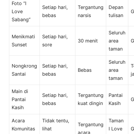
Foto “I
Setiap hari,
Tergantung
Depan
Love
G
bebas
narsis
tulisan
Sabang”
Seluruh
Menikmati
Setiap hari,
30 menit
area
G
Sunset
sore
taman
Seluruh
Nongkrong
Setiap hari,
T
Bebas
area
Santai
bebas
j
taman
Main di
Setiap hari,
Tergantung
Pantai
Pantai
G
bebas
kuat dingin
Kasih
Kasih
Acara
Tidak tentu,
Taman
Tergantung
Komunitas
lihat
I Love
G
acara