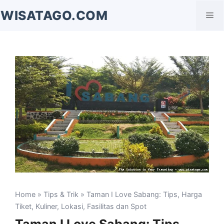
Langsung
WISATAGO.COM
Me
ke
isi
Home
»
Tips & Trik
» Taman I Love Sabang: Tips, Harga
Tiket, Kuliner, Lokasi, Fasilitas dan Spot
Taman I Love Sabang: Tips,