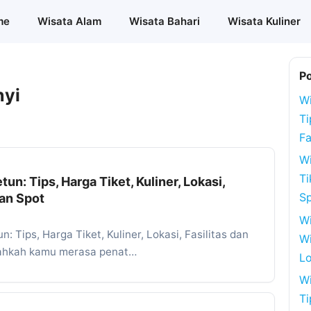
me
Wisata Alam
Wisata Bahari
Wisata Kuliner
P
nyi
Wi
Ti
Fa
Wi
Ti
tun: Tips, Harga Tiket, Kuliner, Lokasi,
S
dan Spot
W
n: Tips, Harga Tiket, Kuliner, Lokasi, Fasilitas dan
Wi
nahkah kamu merasa penat…
Lo
Wi
Ti