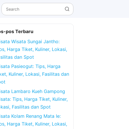
os-pos Terbaru
sata Wisata Sungai Jantho:
ps, Harga Tiket, Kuliner, Lokasi,
silitas dan Spot
sata Pasieogut: Tips, Harga
ket, Kuliner, Lokasi, Fasilitas dan
pot
isata Lambaro Kueh Gampong
sata: Tips, Harga Tiket, Kuliner,
kasi, Fasilitas dan Spot
sata Kolam Renang Mata Ie:
ps, Harga Tiket, Kuliner, Lokasi,