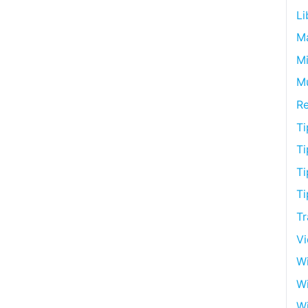
Li
M
Mi
M
R
Ti
Ti
Ti
Ti
Tr
V
Wi
W
Wi