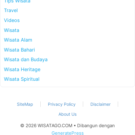
Tips Wisata
Travel
Videos
Wisata
Wisata Alam
Wisata Bahari
Wisata dan Budaya
Wisata Heritage
Wisata Spiritual
SiteMap
Privacy Policy
Disclaimer
About Us
© 2026 WISATAGO.COM
• Dibangun dengan
GeneratePress