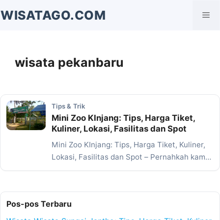
Langsung
WISATAGO.COM
Me
ke
isi
wisata pekanbaru
Tips & Trik
Mini Zoo KInjang: Tips, Harga Tiket,
Kuliner, Lokasi, Fasilitas dan Spot
Mini Zoo KInjang: Tips, Harga Tiket, Kuliner,
Lokasi, Fasilitas dan Spot – Pernahkah kamu
membayangkan…
Pos-pos Terbaru