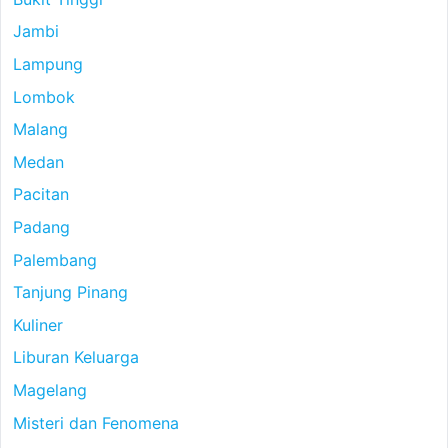
Jambi
Lampung
Lombok
Malang
Medan
Pacitan
Padang
Palembang
Tanjung Pinang
Kuliner
Liburan Keluarga
Magelang
Misteri dan Fenomena